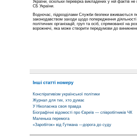
України, оскільки перевірка викладених у ній фактів не
СБ України.
Водночас, підрозділами Служби безпеки вживаються п
законодавством заходи щодо попередження діяльності
політичних організацій, груп та осіб, спрямованої на р
ворожнечі, яка може створити передумови до виникнен
Інші статті номеру
Конспіративізм української політики
Журнал для тих, хто думає
У Ніколаєнка своя правда
Біографічні відомості про Євреїв — співробітників ЧК
Маленька перемога
«Заробіток» від Гутмана —дорога до суду