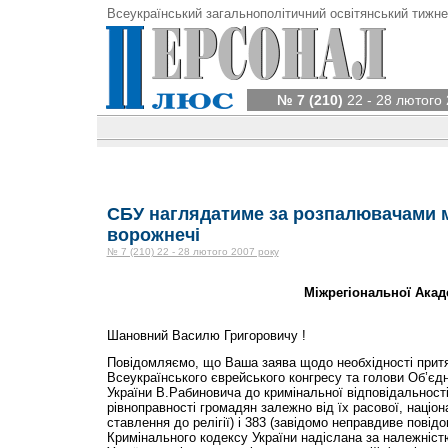
Всеукраїнський загальнополітичний освітянський тижне
№ 7 (210)
22 - 28 лютого 
СБУ наглядатиме за розпалювачами 
ворожнечі
№ 7 (210) 22 - 28 лютого 2007 року
Міжрегіональної Акад
Шановний Василю Григоровичу !
Повідомляємо, що Ваша заява щодо необхідності прит
Всеукраїнського єврейського конгресу та голови Об’єд
України В.Рабиновича до кримінальної відповідальност
рівноправності громадян залежно від їх расової, націо
ставлення до релігії) і 383 (завідомо неправдиве пові
Кримінального кодексу України надіслана за належніст