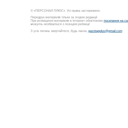
© «ПЕРСОНАЛ ПЛЮС». Усі права застережено.
Передрук матеріалів тільки за згодою редакції.
При розміщенні матеріалів в Інтернет обов’язкове
посилання на са
можуть незбігатися з позицією редакції
З усіх питань звертайтеся, будь ласка,
gazetapplus@gmail.com