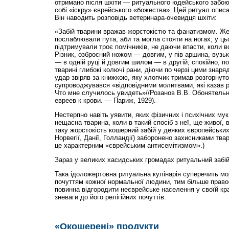
отримано після шхі­ти — ритуального юдейського забою
собі «іскру» єврейського «божества». Цей ритуал описа
Він наводить розповідь ветеринара-очевидця шхіти:
«Забій тварини вражав жорстокістю та фанатизмом. Жер
послаблювали пута, аби та могла стояти на ногах; у ць
підтримували троє помічників, не даючи впасти, коли во
Різник, озброєний ножом — довгим, у пів аршина, вузьк
— в одній руці й довгим шилом — в другій, спокійно, п
тварині глибокі колючі рани, діючи по черзі цими знаря
удар звіряв за книжкою, яку хлопчик тримав розгорнут
супроводжувався «відповідними молитвами, які казав р
Что мне случилось увидеть»//Розанов В.В. Обонятель
евреев к крови. — Париж, 1929).
Нестерпно навіть уявити, яких фізичних і психічних мук
нещасна тварина, коли в такий спосіб з неї, ще живої,
таку жорстокість кошерний забій у деяких європейських 
Норвегії, Данії, Голландії) заборонено захисниками тва
це характерним «єврейським антисемітизмом».)
Зараз у великих хасидських громадах ритуальний забій
Така ідоложертовна ритуальна кулінарія суперечить м
почуттям кожної нормальної людини, тим більше право
повинна відгородити неєврейське населення у своїй країн
зневаги до його релігійних почуттів.
«Окошерені» продукти