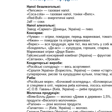
Напої безалкогольні:
«Пепсико» — газовані напої.
«Coca-cola» — газовані напої, тоніки «Вепс».
«Red-Bull» — енергетичні напої.
Jaff — соки.
Напої алкогольні:
Завод «Сармат» (Донецьк, Україна) — пиво.
Консерви:
«Чумак» — огірки, помідори, перець мариновані, томатн
«Ніжин» — помідори та огірки мариновані.
«Верес» — вся продукція, крім тієї, яка містить у собі 
«Бондюель», «Де-асі» — кукурудза, горошок, спаржа.
Мариновані огірки «Дядя Ваня».
Гайсинський консервний комбінат (Україна) — фруктові
«Світанок», «Урожай».
Кондитерські вироби:
«Російські солодощі» — весь асортимент.
«Сіріалія Україна» (Бориспіль, Україна) — снеки «старт»
суперзірочки, рисові та кукурудзяні кульки, пластівці, к
Риба:
«Російське море», «Бочковий оселедець», «Біломорськ
зі спеціями в олії, червона риба копчена, лосось копчен
«С.О.В. Гавань» (Київ, Україна) — рибні продукти.
Молочна продукція:
«Віям-Білль-Данн» — молоко «Домик в деревне» 1,5%, 
продукти «Веселого молочника».
«Рапоне» — різні молочні продукти.
«Галактон» — (Київ, Україна) — молоко.
Селище Павлівка (Україна) — сир «Чеддер» і «Голланд