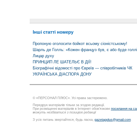
Інші статті номеру
Пропоную оголосити бойкот всьому сіоністському!
Шарль де Голль: «Кожен француз був, є або буде голл
Лицар духу
ПРИНЦИП ЛЕ ШАТЕЛЬЄ В ДІЇ!
Біографічні відомості про Євреїв — співробітників ЧК
УКРАЇНСЬКА ДІАСПОРА ДОНУ
© «ПЕРСОНАЛ ПЛЮС». Усі права застережено.
Передрук матеріалів тільки за згодою редакції.
При розміщенні матеріалів в Інтернет обов’язкове
посилання на са
можуть незбігатися з позицією редакції
З усіх питань звертайтеся, будь ласка,
gazetapplus@gmail.com