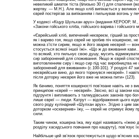
невеликий шматок тіста (близько 30 г) для спалення (м
жертву. — М.Н.). Але якщо хліб випікається у великих 
єврей постерігав за випіканням і пильнував вогонь у печі
У кодексі «Кіцур Шульхан арух» (видання КЕРООР, М., 
«Закони гойського хліба, гойського варива і гойського 
«Єврейський хліб, випечений неєвреєм, гірший за прости
як і вариво гоя, якщо єврей не зробив піч кошерною, не
можна з’їсти сирим, якщо ж його зварив неєврей — вон
стосується всякої іншої їжі». «Що ж до вживання кави
то всякий, хто пильнує свою душу, мусить відмежувати
сир заборонений для споживання. Якщо ж єврей спостер
виготовленням сиру і якщо сир під час виробництва не 
заборонений для вживання» (с.100-101). У розділі 47 з
неєврейське вино, до якого торкнувся неєврей». І навіт
після доторку неєврея його вже не можна пити» (123).
Як бачимо, поняття кошерності пов’язане навіть не з ви
принципом «єврей — неєврей». Звісно, всі ці закони ко
підгрунтя і випливають з талмудівських законів про бо
лише євреї — люди. Катрут — відображення цього юдейс
свого роду кулінарний «Шулхан арух». Згідно з цим зак
доторком «осквернив» їжу, — єврей не отримує йому пр
сили.
Таким чином, кошерна їжа, яку юдеї називають «їжею д
розділу хасидського повчання про кашруту), пов’язує їх
Найбільше цей зв’язок простежується щодо м’ясних кош