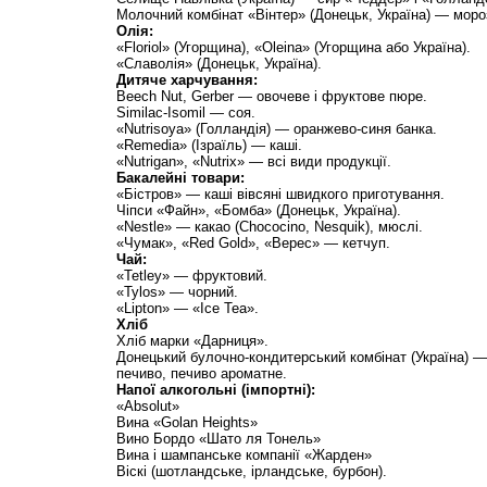
Молочний комбінат «Вінтер» (Донецьк, Україна) — моро
Олія:
«Floriol» (Угорщина), «Oleina» (Угорщина або Україна).
«Славолія» (Донецьк, Україна).
Дитяче харчування:
Beech Nut, Gerber — овочеве і фруктове пюре.
Similac-Isomil — соя.
«Nutrisoya» (Голландія) — оранжево-синя банка.
«Remedia» (Ізраїль) — каші.
«Nutrigan», «Nutrix» — всі види продукції.
Бакалейні товари:
«Бістров» — каші вівсяні швидкого приготування.
Чіпси «Файн», «Бомба» (Донецьк, Україна).
«Nestle» — какао (Chococino, Nesquik), мюслі.
«Чумак», «Red Gold», «Верес» — кетчуп.
Чай:
«Tetley» — фруктовий.
«Tylos» — чорний.
«Lipton» — «Ice Tea».
Хліб
Хліб марки «Дарниця».
Донецький булочно-кондитерський комбінат (Україна) —
печиво, печиво ароматне.
Напої алкогольні (імпортні):
«Absolut»
Вина «Golan Heights»
Вино Бордо «Шато ля Тонель»
Вина і шампанське компанії «Жарден»
Віскі (шотландське, ірландське, бурбон).