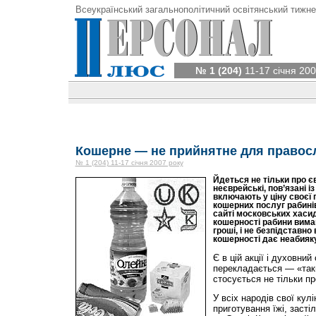
Всеукраїнський загальнополітичний освітянський тижне
№ 1 (204)
11-17 січня 200
Кошерне — не прийнятне для правос
№ 1 (204) 11-17 січня 2007 року
Йдеться не тільки про є
неєврейські, пов’язані із
включають у ціну своєї 
кошерних послуг рабинів
сайті московських хасид
кошерності рабини вима
гроші, і не безпідставн
кошерності дає неабияку
Є в цій акції і духовни
перекладається — «такий
стосується не тільки пр
У всіх народів свої кулі
приготування їжі, засті