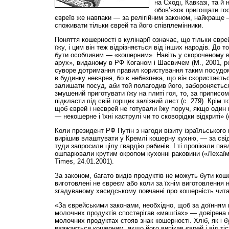
на Сході, Кавказі, та й
обов’язок пригощати го
євреїв же навпаки — за релігійним законом, найкраще
споживати тільки єврей та його співплемінники.
Поняття кошерності в кулінарії означає, що тільки євр
їжу, і цим він теж відрізняється від інших народів. До т
бути особливим — «кошерним». Навіть у скороченому в
арух», виданому в РФ Коганом і Шаєвичем (М., 2001, ро
суворе дотримання правил користування таким посудо
в будинку неєврея, бо є небезпека, що він скористаєтьс
залишати посуд, аби той полагодив його, забороняється
змушений приготувати їжу на плиті гоя, то, за приписом,
підкласти під свій горщик залізний лист (с. 279). Крім т
щоб єврей і неєврей не готували їжу поруч, якщо один 
— некошерне і їхні каструлі чи то сковорідки відкриті» (с
Коли президент РФ Путін з нагоди візиту ізраїльського 
вирішив влаштувати у Кремлі кошерну кухню, — за сві
туди запросили цілу гвардію рабинів. І ті пропікали па
ошпарювали крутим окропом кухонні раковини («Лехаїм
Times, 24.01.2001).
За законом, багато видів продуктів не можуть бути ко
виготовлені не євреєм або коли за їхнім виготовлення н
згадуваному хасидському повчанні про кошерність чит
«За єврейськими законами, необхідно, щоб за доїнням 
молочних продуктів спостерігав «машгіах» — довірена о
молочних продуктах стояв знак кошерності. Хліб, як і б
вважається кошерним, якщо його випікав єврей і від ті