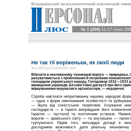
Всеукраїнський загальнополітичний освітянський тижне
№ 1 (204)
11-17 січня 200
Не так тії воріженьки, як лихії люди
№ 1 (204) 11-17 січня 2007 року
Вбачати в некликаному чужинцеві ворога — природньо. 
рахуватиметься з проблемами й потребами поневоленого
геноцидом українського народу, Голодомор 1932—1933 р
винищення українців. Беззмістовні дискусії про його при
міркуваннями керувалися організатори, — недоречні.
Спроба нав’язати непритаманну нашому народові форм
— одна з форм нівелювання особистості та руйнуванн
— йшла від сіоніст­ських теоретиків. Існування нин
господарств — в Ізраїлі виправдане його кліматичн
Ізраїлю — пустеля) та політичним устроєм. Наявні
ворогів — арабського світу — та внутрішніх — палес
гуртуватися. Окрім того, мільярдні дотації в еко
дослідників можливості дати реальну економічну