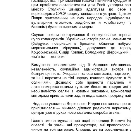
господарства. Притаманний нашим північним сусідам ко
цим архаїстично-атавістичним для Росії укладом заг
міністр Столипін) швидко адаптував до себе за
верховодами СРСР форму соціального устрою. Цілком і
Попри притаманний нашому народові індивідуаліз
вульгарним егоїзмом, жадібністю й жлобством) т
ближнім) були поширеним явищем.
Окупант ніколи не втримався б на окупованих теренах
було колаборантів. Україн­ська історія рясніє іменами 
(байдуже, повіривши в брехливі обіцянки побу
меркантильних міркувань), долучився до теро
Коцюбинський, Сидір Ковпак, Володимир Щербицький, 
«ім’я їм — легіон».
Вимушена незалежними від її бажання обставинам
незалежність, окупаційна адміністрація вкотре 
безпринципність. Учорашні голови колгоспів, парторги,
та інші паразити на тілі народу взялися будувати в У
обличчям». Дозволю собі провести паралель 
латиноамериканськими хунтами більш як тридцятилітн
необізнаністю селян з новими законами, можновлад
методами привласнили задля подальшого продажу найк
Недавно ухвалена Верховною Радою постанова про за
припізнилася — чимало ділянок родючого чорнозему
центрів уже в руках новопосталих скоробагатьків.
Газета вже згадувала про події в селищі Княжичі Бр
області. На жаль, ані прокуратура, ані правоохорон
чином на той матеріал. Справді, де їм роз­слідувати 