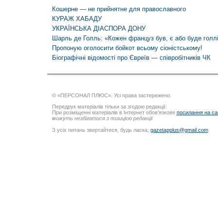
Кошерне — не прийнятне для православного
КУРАЖ ХАБАДУ
УКРАЇНСЬКА ДІАСПОРА ДОНУ
Шарль де Голль: «Кожен француз був, є або буде голл
Пропоную оголосити бойкот всьому сіоністському!
Біографічні відомості про Євреїв — співробітників ЧК
© «ПЕРСОНАЛ ПЛЮС». Усі права застережено.
Передрук матеріалів тільки за згодою редакції.
При розміщенні матеріалів в Інтернет обов’язкове
посилання на са
можуть незбігатися з позицією редакції
З усіх питань звертайтеся, будь ласка,
gazetapplus@gmail.com