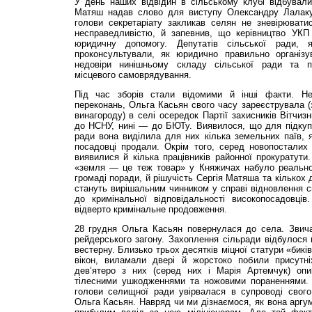
У день наших відвідин в сільському клубі відбували
Матяш надав слово для виступу Олександру Лалаку.
голови секретаріату закликав селян не зневірювати
несправедливістю, й запевнив, що керівництво УКП 
юридичну допомогу. Депутатів сільської ради, 
проконсультували, як юридично правильно організ
недовіри нинішньому складу сільської ради та п
місцевого самоврядування.
Під час зборів стали відомими й інші факти. Н
переконань, Ольга Касьян свого часу зареєструвала (
винагороду) в селі осередок Партії захисників Вітчиз
до НСНУ, нині — до БЮТу. Виявилося, що для підкупу
ради вона виділила для них кілька земельних паїв, як
посадовці продали. Окрім того, серед новопосталих 
виявилися й кілька працівників районної прокуратути
«земля — це теж товар» у Княжичах набуло реальног
громаді поради, й рішучість Сергія Матяша та кількох д
стануть вирішальним чинником у справі відновлення с
до кримінальної відповідальності високопосадовці
відверто кримінальне продовження.
28 грудня Ольга Касьян повернулася до села. Звича
рейдерського загону. Захоплення сільради відбулося 
вестерну. Близько трьох десятків міцної статури «бикі
вікон, виламали двері й жорстоко побили присутні
дев’ятеро з них (серед них і Марія Артемчук) опи
тілесними ушкодженнями та ножовими пораненнями. 
голови селищної ради увірвалася в супроводі свого 
Ольга Касьян. Навряд чи ми дізнаємося, як вона аргум