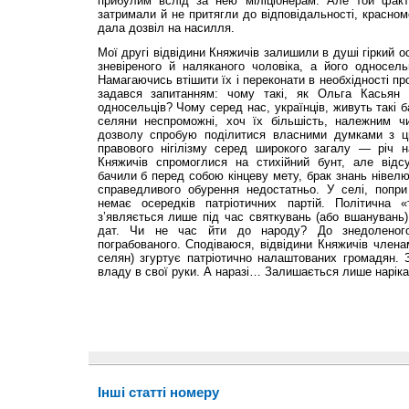
прибулим вслід за нею міліціонерам. Але той факт
затримали й не притягли до відповідальності, красном
дала дозвіл на насилля.
Мої другі відвідини Княжичів залишили в душі гіркий 
зневіреного й наляканого чоловіка, а його односель
Намагаючись втішити їх і переконати в необхідності п
задався запитанням: чому такі, як Ольга Касьян
односельців? Чому серед нас, українців, живуть такі 
селяни неспроможні, хоч їх більшість, належним ч
дозволу спробую поділитися власними думками з ць
правового нігілізму серед широкого загалу — річ н
Княжичів спромоглися на стихійний бунт, але відсут
бачили б перед собою кінцеву мету, брак знань нівелю
справедливого обурення недостатньо. У селі, попри
немає осередків патріотичних партій. Політична
з’являється лише під час святкувань (або вшанувань
дат. Чи не час йти до народу? До знедоленого,
пограбованого. Сподіваюся, відвідини Княжичів члена
селян) згуртує патріотично налаштованих громадян. 
владу в свої руки. А наразі… Залишається лише наріка
Інші статті номеру