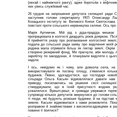
(нехай і найнижчого рангу), адже боротьба з міфічни
них увесь службовий час.
26 грудня на запрошення депутата селищної ради С
заступник голови секретаріату УКП Олександр Ла
Козацького інституту ім. Великого Князя Святослава.
повсталі проти сільського керівництва селяни. Ось про
Марія Артемчик. Мій рід з діда-прадіда мешкає
пропрацювала в колгоспі двадцять років дояркою. Піс
й прийняття указу про розпаювання колгоспної землі,
подала до сільської ради заяву про виділення моїй 
родина мала отримати більш як гектар землі. Окрім 
створено резервний фонд. Ми прагнули, аби молодь л
заробітку по закордонах, й планували виділяти з ць
наділи.
І ось, невідомо як і чому, але довкола села, на
використовувати як посівну площу, з’явилися кілька
будинків. Певно, здогадуєтеся, що господарі ново
сільради Ольга Касьян відмовлялася давати нам 
приводу, посилаючись на рішення сесії селищної
стверджували, що в їхній присутності жодних р
ухвалялося. Врешті-решт, в громади увірвався терпе
супроводі кількох депутатів звернулися до голови сіл
ті люди, які будують розкішні будинки, й на підставі
землю. Касьян відмовилася з нами розмовляти. Пон
розправою й знайомствами з високопосадовцями в ра­
повинні її боятися?