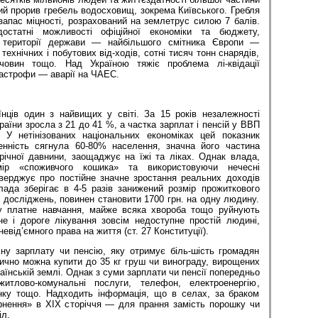
й прорив гребель водосховищ, зокрема Київського. Гребля
 запас міцності, розрахований на землетрус силою 7 балів.
остатні можливості офіційної економіки та бюджету,
 території держави — найбільшого смітника Європи —
технічних і побутових від-ходів, сотні тисяч тонн снарядів,
човин тощо. Над Україною тяжіє проблема лі-квідації
тастрофи — аварії на ЧАЕС.
їнців один з найвищих у світі. За 15 років незалежності
раїни зросла з 21 до 41 %, а частка зарплат і пенсій у ВВП
У нетінізованих національних економіках цей показник
енність сягнула 60-80% населення, значна його частина
річної давнини, заощаджує на їжі та ліках. Однак влада,
мір «споживчого кошика» та використовуючи нечесні
тверджує про постійне значне зростання реальних доходів
ада зберігає в 4-5 разів занижений розмір прожиткового
и досліджень, повинен становити 1700 грн. на одну людину.
у платне навчання, майже всяка хвороба тощо руйнують
е і дороге лікування зовсім недоступне простій людині,
евід’ємного права на життя (ст. 27 Конституції).
чну зарплату чи пенсію, яку отримує біль-шість громадян
етично можна купити до 35 кг груш чи винограду, вирощених
аїнській землі. Однак з суми зарплати чи пенсії попередньо
итлово-комунальні послуги, телефон, електроенергію,
нку тощо. Надходить інформація, що в селах, за браком
рнення» в ХІХ сторіччя — для прання замість порошку чи
іл.