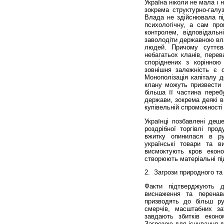
Україна ніколи не мала і 
зокрема структурно-галуз
Влада не здійснювала під
психологічну, а сам про
контролем, відповідаль
заволодіти державною вл
людей. Причому суттєв
небагатьох кланів, перев
споріднених з корінною 
зовнішня залежність є 
Монополізація капіталу д
клану можуть призвести д
більша її частина переб
держави, зокрема деякі в
купівельній спроможності
Українці позбавлені деше
роздрібної торгівлі пр
вжитку опинилася в ру
українські товари та в
висмоктують кров еконо
створюють матеріальні пі
2.
Загрози природного та 
Факти підтверджують д
виснаження та перенав
призводять до більш руй
смерчів, масштабних за
завдають збитків еконо
Загрозою для існування д