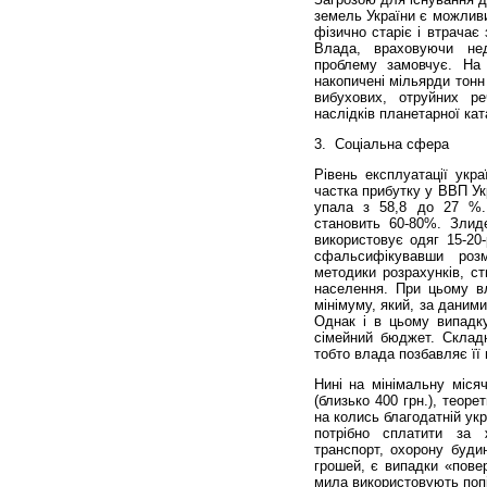
земель України є можливи
фізично старіє і втрачає
Влада, враховуючи нед
проблему замовчує. На
накопичені мільярди тонн 
вибухових, отруйних ре
наслідків планетарної ка
3.
Соціальна сфера
Рівень експлуатації укра
частка прибутку у ВВП Ук
упала з 58,8 до 27 %. 
становить 60-80%. Злид
використовує одяг 15-20-
сфальсифікувавши роз
методики розрахунків, с
населення. При цьому вл
мінімуму, який, за даним
Однак і в цьому випадк
сімейний бюджет. Складн
тобто влада позбавляє її н
Нині на мінімальну міся
(близько 400 грн.), теор
на колись благодатній укр
потрібно сплатити за ж
транспорт, охорону буди
грошей, є випадки «пове
мила використовують поп