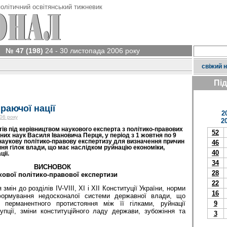
олітичний освітянський тижневик
№ 47 (198)
24 - 30 листопада 2006 року
свіжий 
Пі
раючої нації
2
06 року
2
ів під керівництвом наукового експерта з політико-правових
52
их наук Василя Івановича Перця, у період з 1 жовтня по 9
 наукову політико-правову експертизу для визначення причин
46
я гілок влади, що має наслідком руйнацію економіки,
40
ії.
34
ВИСНОВОК
28
кової політико-правової експертизи
22
змін до розділів ІV-VІІІ, ХІ і ХІІ Конституції України, норми
16
формування недосконалої системи державної влади, що
9
 перманентного протистояння між її гілками, руйнації
упції, зміни конституційного ладу держави, зубожіння та
3