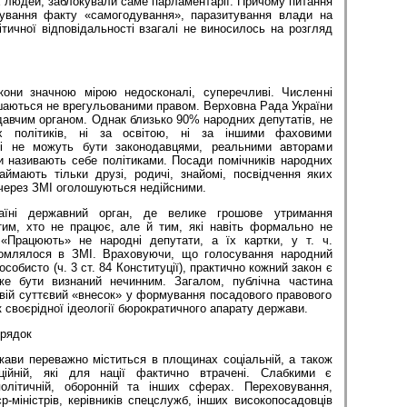
их людей, заблокували саме парламентарії. Причому питання
дування факту «самогодування», паразитування влади на
ітичної відповідальності взагалі не виносилось на розгляд
кони значною мірою недосконалі, суперечливі. Численні
шаються не врегульованими правом. Верховна Рада України
давчим органом. Однак близько 90% народних депутатів, не
х політиків, ні за освітою, ні за іншими фаховими
 і не можуть бути законодавцями, реальними авторами
и називають себе політиками. Посади помічників народних
аймають тільки друзі, родичі, знайомі, посвідчення яких
 через ЗМІ оголошуються недійсними.
ні державний орган, де велике грошове утримання
тим, хто не працює, але й тим, які навіть формально не
 «Працюють» не народні депутати, а їх картки, у т. ч.
омлялося в ЗМІ. Враховуючи, що голосування народний
собисто (ч. 3 ст. 84 Конституції), практично кожний закон є
е бути визнаний нечинним. Загалом, публічна частина
вій суттєвий «внесок» у формування посадового правового
ак своєрідної ідеології бюрократичного апарату держави.
рядок
жави переважно міститься в площинах соціальній, а також
ційній, які для нації фактично втрачені. Слабкими є
олітичній, оборонній та інших сферах. Переховування,
-міністрів, керівників спецслужб, інших високопосадовців