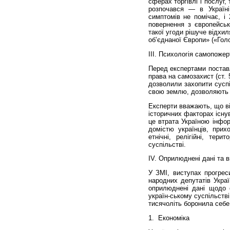
сферах торгівлі і послуг,
розпочався — в Україні
симптомів не помічає, і 
повернення з європейськ
такої угоди рішуче відхил
об’єднаної Європи» («Голо
ІІІ. Психологія самопожер
Перед експертами постав
права на самозахист (ст. 
дозволили захопити суспі
свою землю, дозволяють 
Експерти вважають, що ві
історичних факторах існув
це втрата Україною інфор
домістю українців, прих
етнічні, релігійні, тери
суспільстві.
ІV. Оприлюднені дані та 
У ЗМІ, виступах прогрес
народних депутатів Украї
оприлюднені дані щодо е
україн-ському суспільств
тисячоліть боронила себе 
1.
Економіка