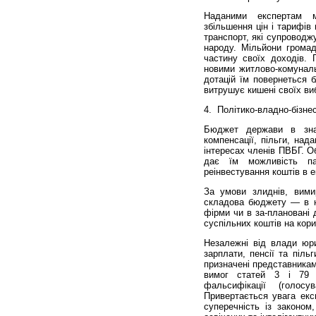
Наданими експертам м
збільшення цін і тарифів
транспорт, які супровод
народу. Мільйони громад
частину своїх доходів. 
новими житлово-комуналь
дотацій їм повернеться 
витрушує кишені своїх ви
4.
Політико-владно-бізнес
Бюджет держави в значн
компенсації, пільги, над
інтересах членів ПВБГ. О
дає їм можливість пар
реінвестування коштів в е
За умови злиднів, вими
складова бюджету — в н
фірми чи в за-плановані 
суспільних коштів на кор
Незалежні від влади юр
зарплати, пенсії та піл
призначені представникам
вимог статей 3 і 79 (
фальсифікації (голос
Привертається увага експ
суперечність із законо