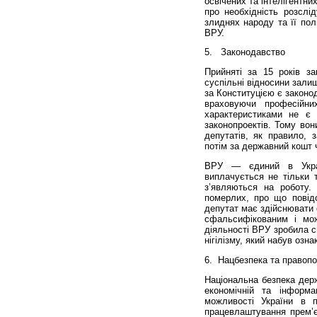
освічених та інтелігентн
про необхідність розслі
злиднях народу та її пол
ВРУ.
5.
Законодавство
Прийняті за 15 років за
суспільні відносини зали
за Конституцією є законо
враховуючи професійни
характеристиками не є
законопроектів. Тому вон
депутатів, як правило, з
потім за державний кошт
ВРУ — єдиний в Украї
виплачується не тільки 
з’являються на роботу.
померлих, про що повід
депутат має здійснювати о
сфальсифікованим і мож
діяльності ВРУ зробила с
нігілізму, який набув озн
6.
Нацбезпека та правопо
Національна безпека дер
економічній та інформа
можливості України в п
працевлаштування прем’єр