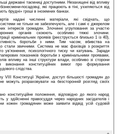
льші державні таємниці доступними. Незахищені від впливу
ізнесмени-посадовці, які працюють в тіні, ухиляються від
ють брудні» гроші в іноземних банках.
ертів надані численні матеріали, які свідчать, що
системи не тільки не забезпечують, але і самі є джерелом
их інтересів громадян. Злочинні угруповання за участю
охоронних органів скоюють особливо тяжкі злочини.
рації кримінальних проявів (реєструється близько 1 із 40),
ктивність боротьби з ними. Тим часом, вбивства на
о стали звичними. Система не має фахівців з розкриття
го ув’язнення, психологічного тиску чи катувань. Заради
паперових показників боротьби з кримінальними проявами,
лів впливу на інші структури влади, особливо зі сторони
ься виконання конституційних вимог про формування
удового слідства.
лу VІІІ Конституції України, доступ більшості громадян до
не можуть розраховувати на безсторонній розгляд своїх
ано конституційне положення, відповідно до якого народ
ть у здійсненні правосуддя через народних засідателів і
ини кожен громадянин може заявити відвід усій судовій