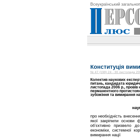
Всеукраїнський загальноп
Конституція вими
№ 47 (198) 24 - 30 листопада 20
Колектив наукових експерт
питань, кандидата юридичн
листопада 2006 р., провів
перманентного протистоянн
зубожіння та вимирання нац
нау
про необхідність внесення 
якої закріпили основи 
об’єктивно призвело до
економіки, системної кор
вимирання нації