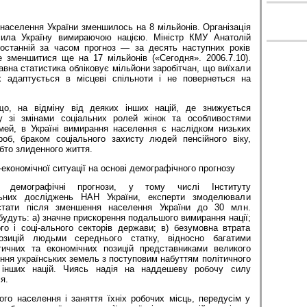
 населення України зменшилось на 8 мільйонів. Організація
сила Україну вимираючою нацією. Міністр КМУ Анатолій
останній за часом прогноз — за десять наступних років
зменшитися ще на 17 мільйонів («Сегодня». 2006.7.10).
вна статистика обліковує мільйони заробітчан, що виїхали
х адаптується в місцеві спільноти і не повернеться на
що, на відміну від деяких інших націй, де знижується
ку зі змінами соціальних ролей жінок та особливостями
ей, в Україні вимирання населення є наслідком низьких
ороб, браком соціального захисту людей пенсійного віку,
обто злиденного життя.
економічної ситуації на основі демографічного прогнозу
і демографічні прогнози, у тому числі Інституту
льних досліджень НАН України, експерти змоделювали
стати після зменшення населення України до 30 млн.
 будуть: а) значне прискорення подальшого вимирання нації;
го і соці-ального секторів держави; в) безумовна втрата
позицій людьми середнього статку, відносно багатими
тичних та економічних позицій представниками великого
ення українських земель з поступовим набуттям політичного
 інших націй. Чиясь надія на наддешеву робочу силу
я.
ого населення і заняття їхніх робочих місць, передусім у