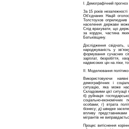
І. Демографічний прогноз
За 15 років незалежності
Об’єднаних Націй оголо
Толстоухов оприлюднив 
населення держави може 
Слід врахувати, що держа
за кордон, частина яки
Батьківщину.
Дослідження свідчать, 
народжуваність у зв’яз
формування сучасних сім
зарплат, безробіття, хв
надвисоких цін на ліки, т
ІІ. Моделювання політико-
Використовуючи наявн
демографічних і соціа
ситуацію, яка може на
Складовими цієї ситуації
б) руйнація господарсько
соціально-економічних 
особами; г) втрата полі
бізнесу; д) швидке засел
впливу представниками
мігрантів не виправдаєтьс
Процес витіснення корінн