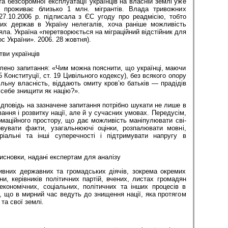
 та безсоромної експлуатації українців на власній землі уже
 проживає близько 1 млн. мігрантів. Влада тривожних
27.10.2006 р. підписала з ЄС угоду про реадмісію, тобто
их держав в Україну нелегалів, хоча раніше можливість
яла. Україна «перетворюється на міграційний відстійник для
с України». 2006. 28 жовтня).
тви українців
лено запитання: «Чим можна пояснити, що українці, маючи
5 Конституції, ст. 19 Цивільного кодексу), без всякого опору
льну власність, віддають омиту кров’ю батьків — прадідів
себе знищити як націю?».
дповідь на зазначене запитання потрібно шукати не лише в
ання і розвитку нації, але й у сучасних умовах. Передусім,
маційного простору, що дає можливість маніпулювати сві-
овувати факти, узагальнюючі оцінки, розпалювати мовні,
торіальні та інші суперечності і підтримувати напругу в
висновки, надані експертам для аналізу
ивних державних та громадських діячів, зокрема окремих
ни, керівників політичних партій, вчених, листах громадян
кономічних, соціальних, політичних та інших процесів в
і, що в мирний час ведуть до знищення нації, яка протягом
та свої землі.