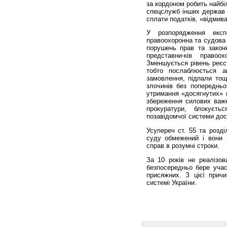
за кордоном робить найбі
спецслужб інших держав б
сплати податків, «відмива
У розпорядження експ
правоохоронна та судова 
порушень прав та законн
представни-ків право
Зменшується рівень реєст
тобто послаблюється а
замовлення, підпали тощ
злочинів без попередньо
утримання «досягнутих» 
збереження силових важе
прокуратури, блокуєт
позавідомчої системи дос
Усупереч ст. 55 та розді
суду обмежений і вони 
справ в розумні строки.
За 10 років не реалізов
безпосередньо бере учас
присяжних. З цієї прич
системі України.