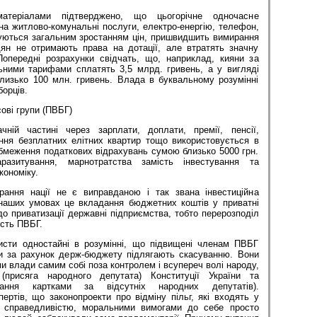
атеріалами підтверджено, що цьогорічне одночасне
 на житлово-комунальні послуги, електро-енергію, телефон,
жуються загальним зростанням цін, пришвидшить вимирання
ян не отримають права на дотації, але втратять значну
Попередні розрахунки свідчать, що, наприклад, кияни за
ними тарифами сплатять 3,5 млрд. гривень, а у вигляді
близько 100 млн. гривень. Влада в буквальному розумінні
борців.
ові групи (ПВБГ)
ій частині через зарплати, доплати, премії, пенсії,
ання безплатних елітних квартир тощо використовується в
бмеження податкових відрахувань сумою близько 5000 грн.
азитування, марнотратства замість інвестування та
кономіку.
рання нації не є виправданою і так звана інвестиційна
аших умовах це вкладання бюджетних коштів у приватні
до приватизації державні підприємства, тобто перерозподіл
исть ПВБГ.
исти одностайні в розумінні, що підвищені членам ПВБГ
ьги за рахунок держ-бюджету підлягають скасуванню. Вони
и влади самим собі поза контролем і всупереч волі народу,
присяга народного депутата) Конституції України та
ування картками за відсутніх народних депутатів).
ертів, що законопроекти про відміну пільг, які входять у
м, справедливістю, моральними вимогами до себе просто