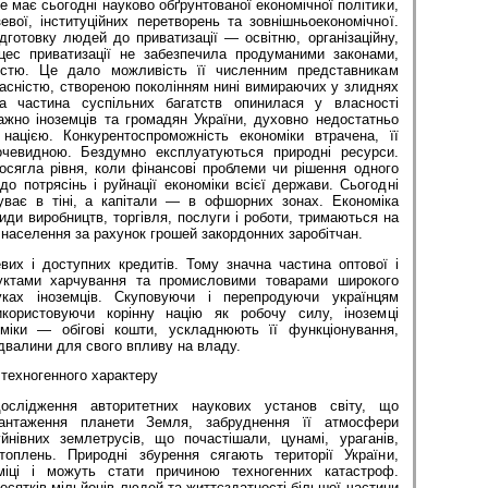
не має сьогодні науково обґрунтованої економічної політики,
евої, інституційних перетворень та зовнішньоекономічної.
готовку людей до приватизації — освітню, організаційну,
цес приватизації не забезпечила продуманими законами,
ністю. Це дало можливість її численним представникам
асністю, створеною поколінням нині вимираючих у злиднях
а частина суспільних багатств опинилася у власності
ажно іноземців та громадян України, духовно недостатньо
нацією. Конкурентоспроможність економіки втрачена, її
очевидною. Бездумно експлуатуються природні ресурси.
осягла рівня, коли фінансові проблеми чи рішення одного
о потрясінь і руйнації економіки всієї держави. Сьогодні
уває в тіні, а капітали — в офшорних зонах. Економіка
иди виробництв, торгівля, послуги і роботи, тримаються на
 населення за рахунок грошей закордонних заробітчан.
вих і доступних кредитів. Тому значна частина оптової і
одуктами харчування та промисловими товарами широкого
ках іноземців. Скуповуючи і перепродуючи українцям
икористовуючи корінну націю як робочу силу, іноземці
міки — обігові кошти, ускладнюють її функціонування,
двалини для свого впливу на владу.
техногенного характеру
ослідження авторитетних наукових установ світу, що
антаження планети Земля, забруднення її атмосфери
нівних землетрусів, що почастішали, цунамі, ураганів,
топлень. Природні збурення сягають території України,
міці і можуть стати причиною техногенних катастроф.
есятків мільйонів людей та життєздатності більшої частини