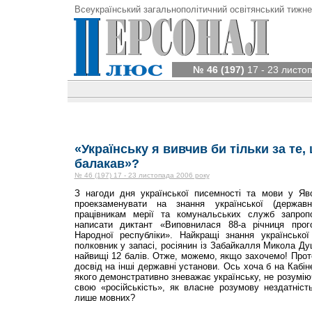
Всеукраїнський загальнополітичний освітянський тижне
№ 46 (197)
17 - 23 листо
«Українську я вивчив би тільки за те,
балакав»?
№ 46 (197) 17 - 23 листопада 2006 року
З нагоди дня української писемності та мови у Яв
проекзаменувати на знання української (державн
працівникам мерії та комунальських служб запроп
написати диктант «Виповнилася 88-а річниця прого
Народної республіки». Найкращі знання української
полковник у запасі, росіянин із Забайкалля Микола Ду
найвищі 12 балів. Отже, можемо, якщо захочемо! Прот
досвід на інші державні установи. Ось хоча б на Кабінет
якого демонстративно зневажає українську, не розумію
свою «росій­ськість», як власне розумову нездатніс
лише мовних?