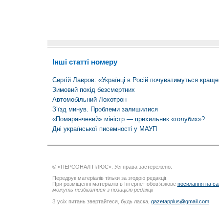
Інші статті номеру
Сергій Лавров: «Українці в Росій почуватимуться краще
Зимовий похід безсмертних
Автомобільний Лохотрон
З’їзд минув. Проблеми залишилися
«Помаранчевий» міністр — прихильник «голубих»?
Дні української писемності у МАУП
© «ПЕРСОНАЛ ПЛЮС». Усі права застережено.
Передрук матеріалів тільки за згодою редакції.
При розміщенні матеріалів в Інтернет обов’язкове
посилання на са
можуть незбігатися з позицією редакції
З усіх питань звертайтеся, будь ласка,
gazetapplus@gmail.com