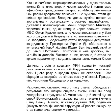
Хто не пам’ятає широкорекламованих у підконтрольни
компаній, в яких згоріли чесно зароблені кошти укр
афер було пірамідальне товариство «Меркурій» колиш
Обібравши довірливих пайовиків і не зумівши стати д
виїхав до Ізраїлю. Владним дахом зуміли прикрит
зорганізували розгалужену структуру шахрайськи
дісталися правоохоронці. Менш пощастило
Михайлу
тюремної юшки, однак швидше через особисті непороз
МВС Юрієм Кравченком, а не через зловживання у банк
якого ще довго й безрезультатно вимагали повернути ї
не завадило Бродському стати народним депутатом (ч
кандидатом у Президенти України (!). «Митарств» з
кучмівський Герой України
Юхим Звягільский
, який з
до Землі Обітованої, прихопивши «на дорогу», як 
мільйонів доларів. Частина з них, напевно, й стала п
крісло парламенту, яке давно визначають малим Кнесе
Цинічна історія з коштами ФРН колишнім «остарб
розікрали на чолі з таким собі
Жердицьким
, який прик
осіб. Цього разу в крадіїв трохи не склалося – Же
відсидів за шахрайство кілька років у в’язниці. Правда
чім, ув’язнили Жердицького за кордоном.
Резонансною справою нового часу стала і оборудка з 
результаті якої шахраї ошукали тисячі киян, які спо
бендерівськи глузуючи «А може вам ще й ключі від ква
єврей
Волконський
спакував валізи з грішми і чкурн
Стіну Плачу. А його, як стверджували ЗМІ, подільн
(кажуть через фінансові структури «Правекс-банку» п
став градоначальником у столиці…