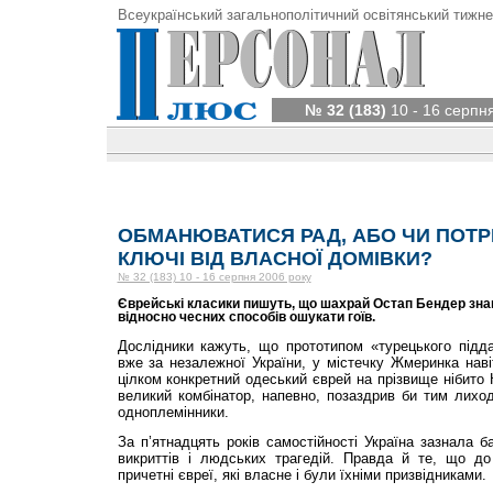
Всеукраїнський загальнополітичний освітянський тижне
№ 32 (183)
10 - 16 серпн
ОБМАНЮВАТИСЯ РАД, АБО ЧИ ПОТРІ
КЛЮЧІ ВІД ВЛАСНОЇ ДОМІВКИ?
№ 32 (183) 10 - 16 серпня 2006 року
Єврейські класики пишуть, що шахрай Остап Бендер знав
відносно чесних способів ошукати гоїв.
Дослідники кажуть, що прототипом «турецького підда
вже за незалежної України, у містечку Жмеринка наві
цілком конкретний одеський єврей на прізвище нібито К
великий комбінатор, напевно, позаздрив би тим лиході
одноплемінники.
За п’ятнадцять років самостійності Україна зазнала ба
викриттів і людських трагедій. Правда й те, що до
причетні євреї, які власне і були їхніми призвідниками.