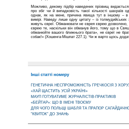
Можливо, декому підбір наведених прізвищ видається
про збіг чи й випадковість такої кількості шахраїв од
однак, як на мене, причина явища тут в іншому – в 
вимірі. Наведу лише одну цитату – із толмудийських з
живуть євреї. Обманювати не єврея єврею дозволено, й
єврею те, наскільки він обманув його, тому що в Свя
обманюйте вашого ближнього брата», не євреї не брат
собак!» (Хошенга-Мішпат 227.1). Чи ж варто щось дода
Інші статті номеру
ГЕНЕТИЧНА НЕСПРОМОЖНІСТЬ ГРЕЧКОСІЯ З ХОРУ
«ХАЙ ЩАСТИТЬ УСІЙ УКРАЇНІ»
МАУП ГОТУВАТИМЕ ЖУРНАЛІСТІВ-ПРАКТИКІВ
«БЕЙТАР»: ЩО В ІМЕНІ ТВОЄМУ
ДЛЯ ЧОГО ПОЛЬЩІ ШАБЛЯ ТА ПРАПОР САГАЙДАЧН
"КВИТОК" ДО ЗНАНЬ