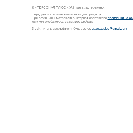
© «ПЕРСОНАЛ ПЛЮС». Усі права застережено.
Передрук матеріалів тільки за згодою редакції.
При розміщенні матеріалів в Інтернет обов’язкове
посилання на са
можуть незбігатися з позицією редакції
З усіх питань звертайтеся, будь ласка,
gazetapplus@gmail.com