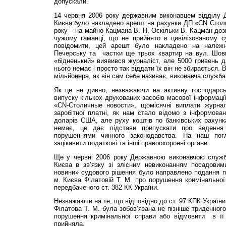
допускали.
14 червня 2006 року державним виконавцем відділу 
Києва було накладено арешт на рахунки ДП «CN Столи
року – на майно Кацмана В. Н. Оскільки В. Кацман доз
чужому гаманці, що не прийнято в цивілізованому су
повідомити, цей арешт було накладено на належ
Печерську та частки ще трьох квартир на вул. Шовко
«бідненький» виявився журналіст, але 5000 гривень 
нього немає і просто так віддати їх він не збирається. 
мільйонера, як він сам себе називає, виконавча служб
Як це не дивно, незважаючи на активну господарсь
випуску кількох друкованих засобів масової інформаці
«CN-Столичные новости», щомісячні виплати журнал
заробітної платні, як нам стало відомо з інформова
доларів США, але руху коштів по банківських рахун
немає, це дає підстави припускати про ведення 
порушеннями чинного законодавства. На наш погл
зацікавити податкові та інші правоохоронні органи.
Ще у червні 2006 року Державною виконавчою служб
Києва в зв’язку зі злісним невиконанням посадови
новини» судового рішення було направлено подання п
м. Києва Філатовій Т. М. про порушення кримінальної
передбаченого ст. 382 КК України.
Незважаючи на те, що відповідно до ст. 97 КПК Україн
Філатова Т. М. була зобов’язана не пізніше триденног
порушення кримінальної справи або відмовити в її 
прийняла.