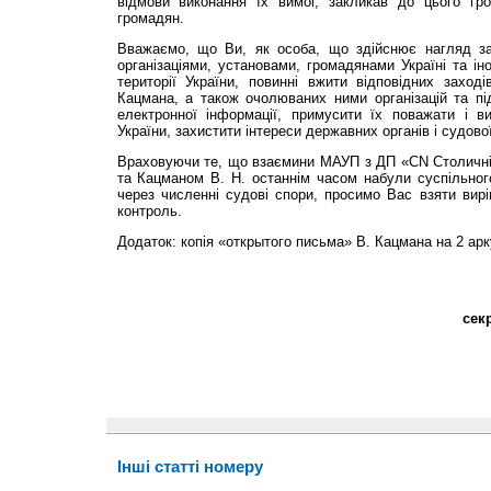
відмови виконання їх вимог, закликав до цього гром
громадян.
Вважаємо, що Ви, як особа, що здійснює нагляд за
організаціями, установами, громадянами Україні та ін
території України, повинні вжити відповідних захо
Кацмана, а також очолюваних ними організацій та пі
електронної інформації, примусити їх поважати і ви
України, захистити інтереси державних органів і судово
Враховуючи те, що взаємини МАУП з ДП «CN Столичні
та Кацманом В. Н. останнім часом набули суспільног
через численні судові спори, просимо Вас взяти вирі
контроль.
Додаток: копія «открытого письма» В. Кацмана на 2 ар
сек
Інші статті номеру