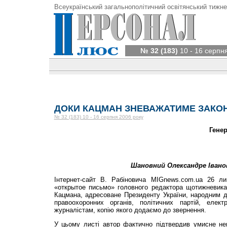
Всеукраїнський загальнополітичний освітянський тижне
№ 32 (183)
10 - 16 серпн
ДОКИ КАЦМАН ЗНЕВАЖАТИМЕ ЗАКО
№ 32 (183) 10 - 16 серпня 2006 року
Гене
Шановний Олександре Івано
Інтернет-сайт В. Рабіновича MIGnews.cоm.ua 26 л
«открытое письмо» головного редактора щотижневик
Кацмана, адресоване Президенту України, народним д
правоохоронних органів, політичних партій, елек
журналістам, копію якого додаємо до звернення.
У цьому листі автор фактично підтвердив умисне не