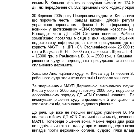
самим В. Кацман фактично порушив вимоги ст. 124 Ко
дії, які передбачені ст. 382 Кримінального кодексу Укра
30 березня 2005 року Печерським судом м. Києва виз
що порочить честь і завдає шкоди діловій репутац
управління персоналом, Щокіна Г. В. інформацію,
новини» у щотижневику «CN-Столичные новости» № 1
Внаслідок чого ДП «CN Столичні новини», Рабино
зобов’язано протягом місяця з дня набрання рішення
недостовірну інформацію, а також присуджено до с
користь МАУП: з ДП «CN Столичні-новини» 25 000 грн
грн, з Кацмана В. Н. – 2500 грн; на користь Щокіна Г.
– 15000 грн, з Рабіновича В. З. – 2500 грн, з Кацмана 
рішенням суду з відповідачів присуджено стягненн
сплаченого держмита.
Ухвалою Апеляційного суду м. Києва від 17 червня 2
районного суду залишено без змін і набрало чинності.
За зверненнями МАУП Державною виконавчою служб
Києва у серпні 2005 року і лютому 2006 року порушено
добровільному порядку ДП «CN Столичні новини», Ра
виконувати рішення суду відмовилися й до цього час
ухиляються від виконання судового рішення.
До речі, це вже не перший випадок ухилення В. Ра
належного йому ДП «CN Столичні новини» від виконан
МАУП. Попередні рішення вони, майже через два роки 
не піднімаючи такого галасу, проте таких відверто нез
випадів проти державних органів, судової гілки влад