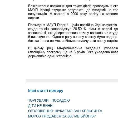
Безкоштовне навчання для таких дітей проводить й еко
МАУП. Кращі студенти вступають до Академії на трет
випускників. А взагалі з 2000 року освіту на безопл
сироти.
Президент МАУП Георгій Щокін постійно йде назустріч
студента він запроваджує 20-50 % пільг в оплаті дл
зазвичай ті, хто добре проявив себе у навчанні чи сту
й виключення. Одного разу значну знижку було надано 
батьки і вона не могла більше сплачувати повну вартіс
В цьому році Міжрегіональна Академія управлі
благодійну програму ще на 5 років. Уже укладена нов
державною адміністрацією.
Інші статті номеру
ТОРГУВАЛИ - ПОСАДОЮ
ДІТИ НЕ ВИННІ
ОГОЛОШЕННЯ: ШУКАЄМО ВАН ХЕЛЬСИНГА
МОРОЗ ПРОДАВСЯ ЗА 300 МІЛЬЙОНІВ?