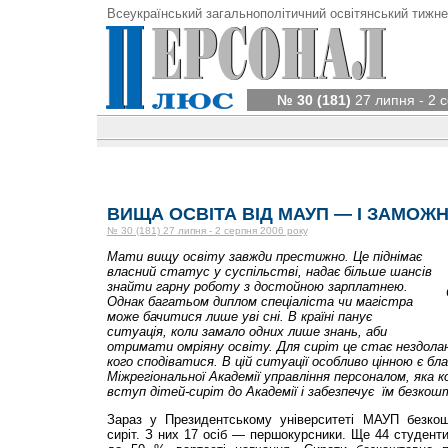
Всеукраїнський загальнополітичний освітянський тижне
№ 30 (181)
27 липня - 2 
ВИЩА ОСВІТА ВІД МАУП — І ЗАМОЖНИ
№ 30 (181) 27 липня - 2 серпня 2006 року
Мати вищу освіту завжди престижно. Це піднімає
власний статус у суспільстві, надає більше шансів
знайти гарну роботу з достойною зарплатнею.
Однак багатьом диплом спеціаліста чи магістра
може бачитися лише уві сні. В країні панує
ситуація, коли замало одних лише знань, аби
отримати омріяну освіту. Для сиріт це стає нездоланн
кого сподіватися. В цій ситуації особливо цінною є бл
Міжрегіональної Академії управління персоналом, яка к
вступ дітей-сиріт до Академії і забезпечує їм безкош
Зараз у Президентському університеті МАУП безкош
сиріт. З них 17 осіб — першокурсники. Ще 44 студенти