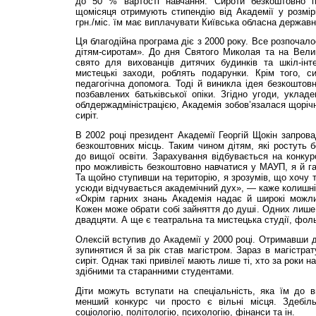
до 50 % вартості навчання. Сироти безкоштовно 
щомісяця отримують стипендію від Академії у розмір
грн./міс. їм має виплачувати Київська обласна державн
Ця благодійна програма діє з 2000 року. Все розпочал
дітям-сиротам». До дня Святого Миколая та на Вел
свято для вихованців дитячих будинків та шкіл-інте
мистецькі заходи, роблять подарунки. Крім того, с
педагогічна допомога. Тоді й виникла ідея безкоштовн
позбавлених батьківської опіки. Згідно угоди, укладе
облдержадміністрацією, Академія зобов’язалася щоріч
сиріт.
В 2002 році президент Академії Георгій Щокін запров
безкоштовних місць. Таким чином дітям, які ростуть б
до вищої освіти. Зарахування відбувається на конкурс
про можливість безкоштовно навчатися у МАУП, я й га
Та щойно ступивши на територію, я зрозумів, що хочу т
усюди відчувається академічний дух», — каже колишні
«Окрім гарних знань Академія надає й широкі можл
Кожен може обрати собі зайняття до душі. Одних лише 
двадцяти. А ще є театральна та мистецька студії, фоль
Олексій вступив до Академії у 2000 році. Отримавши 
зупинятися й за рік став магістром. Зараз в магістра
сиріт. Однак такі привілеї мають лише ті, хто за роки
здібними та старанними студентами.
Діти можуть вступати на спеціальність, яка їм до 
менший конкурс чи просто є вільні місця. Здебіл
соціологію, політологію, психологію, фінанси та ін.