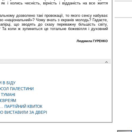
як і колись чесність, вірність і відданість на все життя
ьному дозволено такі провокації, то якого сенсу набуває
о «національний»? Чому вчать з екранів молодь? Гадаєте,
папірці, що зводять до сказу переважну більшість світу,
? Та коли ж зупиниться це тотальне божевілля і духовний
Людмила ГУРЕНКО
 В БІДУ
ОСОЛ ПАЛЕСТИНИ
 ТУМАНІ
 ЄВРЕЯМ
… ПАРТІЙНИЙ КВИТОК
О ВИСТАВИЛИ ЗА ДВЕРІ