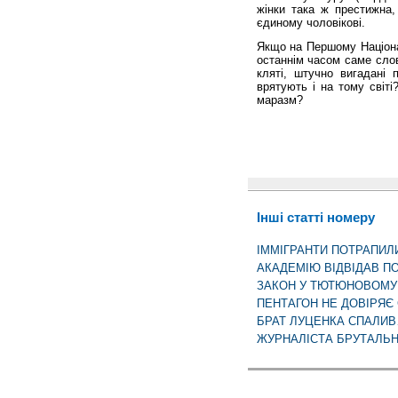
жінки така ж престижна, 
єдиному чоловікові.
Якщо на Першому Націонал
останнім часом саме слов
кляті, штучно вигадані 
врятують і на тому світі
маразм?
Інші статті номеру
ІММІГРАНТИ ПОТРАПИЛИ
АКАДЕМІЮ ВІДВІДАВ П
ЗАКОН У ТЮТЮНОВОМУ
ПЕНТАГОН НЕ ДОВІРЯЄ
БРАТ ЛУЦЕНКА СПАЛИВ
ЖУРНАЛІСТА БРУТАЛЬН