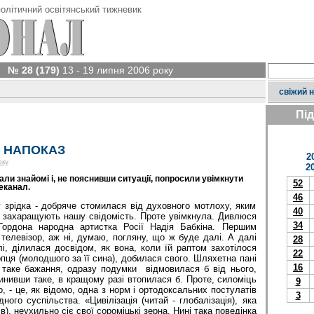
олітичний освітянський тижневик
№ 28 (179)
13 - 19 липня 2006 року
свіжий 
Пі
М НАПОКАЗ
2
оку
2
ли знайомі і, не пояснивши ситуації, попросили увімкнути
52
еканал.
46
 зрідка - добряче стомилася від духовного мотлоху, яким
40
 захаращують нашу свідомість. Проте увімкнула. Дивлюся
34
ордона народна артистка Росії Надія Бабкіна. Першим
елевізор, аж ні, думаю, погляну, що ж буде далі. А далі
28
і, ділилася досвідом, як вона, коли їй раптом захотілося
22
пця (молодшого за її сина), добилася свого. Шляхетна пані
16
о таке бажання, одразу подумки відмовилася б від нього,
нивши таке, в кращому разі втопилася б. Проте, силоміць
9
о, - це, як відомо, одна з норм і ортодоксальних постулатів
3
дного суспільства. «Цивілізація (читай - глобалізація), яка
), неухильно сіє свої сороміцькі зерна. Нині така поведінка