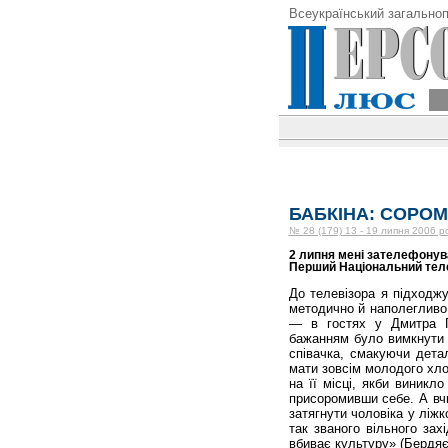
Всеукраїнський загальноп
БАБКІНА: СОРО
№ 28 (179) 13 - 19 липня 2006 р
2 липня мені зателефонува
Перший Національний тел
До телевізора я підходжу
методично й наполегливо
— в гостях у Дмитра Г
бажанням було вимкнути т
співачка, смакуючи детал
мати зовсім молодого хло
на її місці, якби виникл
присоромивши себе. А вчи
затягнути чоловіка у ліжк
так званого вільного захі
вбиває культуру» (Бердяєв