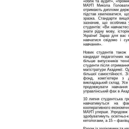
«облік та аудит», «пром
МАУП Микола Головатий
отримають дипломи держав
підстав хвилюватися, щ
зразка. Стандарти вищо
зазначив, що особлива 
студентів: «Ви навчаєте
знати рідну мову, істор
України! Зараз для вас 
навчатися свідомо і с
навчання».
Нових студентів також 
кандидат педагогічних на
більше випускників тех
студенти після отримання
магістратури Академії. 
більшої самостійності. З
фонд, комп’ютери з д
викладацький склад. Усе 
продовжувати навчанн
управлінський фах в Акад
10 липня студентська гр
навчатимуться на фак
кооперативного економічн
МАУП уперше. Упродовж т
здобуватимуть освітньо-к
кетологами, а 15 – фахівц
Разом із заліковими та к