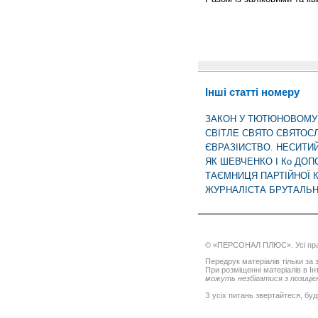
Інші статті номеру
ЗАКОН У ТЮТЮНОВОМУ
СВІТЛЕ СВЯТО СВЯТОС
ЄВРАЗІИСТВО. НЕСИТИ
ЯК ШЕВЧЕНКО І Ко ДО
ТАЄМНИЦЯ ПАРТІЙНОЇ 
ЖУРНАЛІСТА БРУТАЛЬН
© «ПЕРСОНАЛ ПЛЮС». Усі пра
Передрук матеріалів тільки за з
При розміщенні матеріалів в І
можуть незбігатися з позицією
З усіх питань звертайтеся, буд