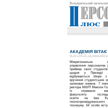
Всеукраїнський загальноп
АКАДЕМІЯ ВІТА
№ 28 (179) 13 - 19 липня 2006 р
Міжрегіональна Ак
управління персоналом 
приймає своїх студенті
щодня у Президії А
відбуваються збори з
вручення студентських кв
залікових книжок. 7 лип
ректора МАУП Миколи Го
їх отримали випу
факультету післяди
освіти на базі Киї
геологорозвідувального
технікуму. 64 особи вст