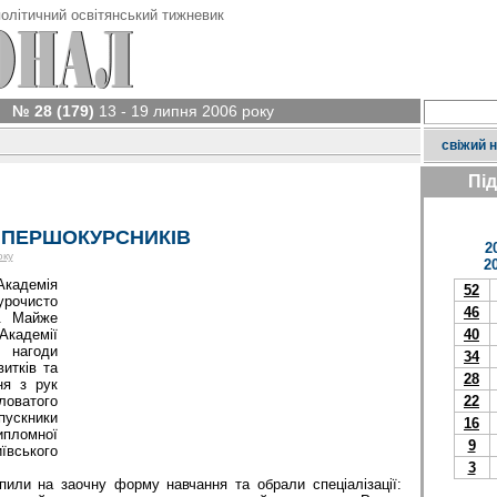
олітичний освітянський тижневик
№ 28 (179)
13 - 19 липня 2006 року
свіжий 
Пі
Є ПЕРШОКУРСНИКІВ
2
оку
2
адемія
52
урочисто
46
в. Майже
кадемії
40
 нагоди
34
итків та
28
ня з рук
ловатого
22
скники
16
пломної
9
вського
3
упили на заочну форму навчання та обрали спеціалізації: