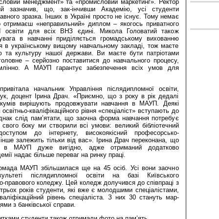
исловий менеджмент» та «промисловий маркетинг». Ректор
 зазначив, що, зак-інчивши Академію, усі студенти
ного зразка. Інших в Україні просто не існує. Тому немає
о отримаєш «неправильний» диплом – якогось приватного
ї освіти для всіх ВНЗ єдині. Микола Головатий також
увага в навчанні приділяється громадському вихованню
ся в українському вищому навчальному закладі, тож маєте
ію та культуру нашої держави. Ви маєте бути патріотами
головне – серйозно поставитися до навчального процесу,
умлінно. А МАУП гарантує забезпечення всіх умов для
привітала начальник Управління післядипломної освіти,
ук, доцент Ірина Драч. «Приємно, що з року в рік дедалі
нікумів вирішують продовжувати навчання в МАУП. Деякі
 освітньо-кваліфікаційного рівня «спеціаліст» вступають до
Однак слід пам’ятати, що заочна форма навчання потребує
і свого боку ми створили всі умови: великий бібліотечний
оступом до інтернету, високоякісний професорсько-
інше залежить тільки від вас». Ірина Драч переконана, що
я в МАУП дуже вигідно, адже отриманий додатково
емії надає більше переваг на ринку праці.
омада МАУП збільшилася ще на 45 осіб. Усі вони заочно
ультеті післядипломної освіти на базі Київського
о-правового коледжу. Цей коледж долучився до співпраці з
рьох років студенти, які вже є молодшими спеціалістами,
валіфікаційний рівень спеціаліста. З них 30 стануть мар-
ями з банківської справи.
витками студенти також отримали фото на пам’ять.