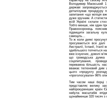
характеру на своєму інт
Володимир Маєвський 1 
державі запроваджуєтьс
деталізував процедуру п
запитання «що міліція в
дуже зручним. А статисти
всій Україні склали стос
Тобто менше, ніж один пр
Правоохоронець поясни
підвищити загальну кул
самоціль...
То ж коли деякі просунут
просуваються все далі 
Австралії, Іспанії, Італі
здебільшого топчеться на
вже існуючих, доволі м’я
що громадська думка з
соцопитування, провед
переважна більшість нас
вважає тютюновий дим шк
цього «продукту розпа
«проголосували» 96% опи
Тим часом наші борці 
представляє велику за
найпрокуреніших країн Єв
набула масштабів епід
щонайменше 320 тисяч з 