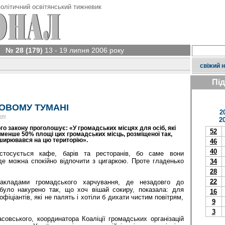
олітичний освітянський тижневик
№ 28 (179)
13 - 19 липня 2006 року
свіжий 
Пі
ОВОМУ ТУМАНІ
2
оку
2
 закону проголошує: «У громадських місцях для осіб, які
52
 менше 50% площі цих громадських місць, розміщеної так,
ширювався на цю територію».
46
40
стосується кафе, барів та ресторанів, бо саме вони
де можна спокійно відпочити з цигаркою. Проте гладенько
34
28
22
закладами громадського харчування, де незадовго до
було накурено так, що хоч вішай сокиру, показала: для
16
офіціантів, які не палять і хотіли б дихати чистим повітрям,
9
3
овського, координатора Коаліції громадських організацій