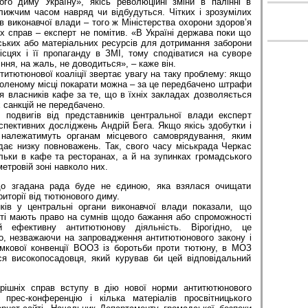
го диму Україну», якісь революційні зміни в палінні в
лижчим часом навряд чи відбудуться. Чітких і зрозумілих
ів виконавчої влади – того ж Міністерства охорони здоров’я
іх справ – експерт не помітив. «В Україні держава поки що
ьких або матеріальних ресурсів для дотримання заборони
ісцях і її пропаганду в ЗМІ, тому сподіватися на суворе
ння, на жаль, не доводиться», – каже він.
нтитютюнової коаліції звертає увагу на таку проблему: якщо
воленому місці покарати можна – за це передбачено штрафи
для власників кафе за те, що в їхніх закладах дозволяється
санкцій не передбачено.
 подвигів від представників центральної влади експерт
пективних досліджень Андрій Бега. Якщо якісь здобутки і
належатимуть органам місцевого самоврядування, яким
дає низку повноважень. Так, свого часу міськрада Черкас
льки в кафе та ресторанах, а й на зупинках громадського
метровій зоні навколо них.
що згадана рада буде не єдиною, яка взялася очищати
риторії від тютюнового диму.
ків у центральні органи виконавчої влади показали, що
сті мають право на сумнів щодо бажання або спроможності
 ефективну антитютюнову діяльність. Вірогідно, це
о, незважаючи на запровадження антитютюнового закону і
мкової конвенції ВООЗ із боротьби проти тютюну, в МОЗ
ося високопосадовця, який курував би цей відповідальний
трішніх справ вступу в дію нової норми антитютюнового
 прес-конференцію і кілька матеріалів просвітницького