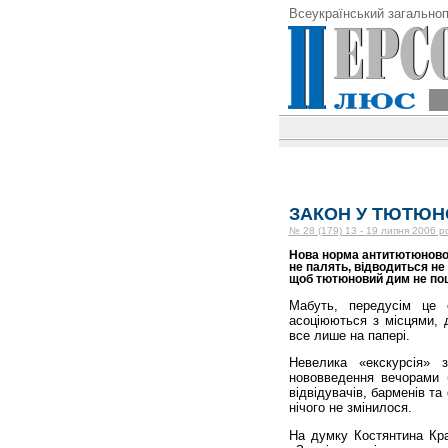
Всеукраїнський загальноп
ЗАКОН У ТЮТЮН
№ 28 (179) 13 - 19 липня 2006 р
Нова норма антитютюнового
не палять, відводиться не
щоб тютюновий дим не по
Мабуть, передусім це 
асоціюються з місцями, 
все лише на папері.
Невелика «екскурсія» 
нововведення вечорами 
відвідувачів, барменів та 
нічого не змінилося.
На думку Костянтина Крас