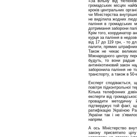
«За вільну від тютюново
громадських місцях найб
кроків центральних орган
чи Міністерства внутрішн
не виділила жодних людс
паління в громадських м
дотримання заборони палі
Крім того, координатор а
курця за паління в недоз
від 17 до 119 грн, - то 
палити, прямих штрафних 
Також не чекає великих
Міжнародного центру перс
будуть, то вони радше 
антинікотиновий закон на
заборонила паління не ті
транспорту, а також в 50-
Експерт сподівається, 
повітря підконтрольної те
Кілька телефонних дзвін
експерти від громадсько
провадити методичну й
підтверджує той факт, щ
ратифікацію Україною Ра
України так і не з’явил
напрям.
А ось Міністерство вну
закону присвятило цілу