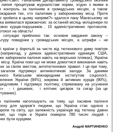
ернет-сайті. Начальник Департаменту громадської безпеки
липня процитував журналістам норми, згідно з якими в
я контроль за палінням в громадських місцях, а також
окарання тих, хто палитиме у забороненому місці. Проте
же зробила в цьому напрямі?» здалося пану Маєвському не
ка виявилася вражаючою: за останній місяць міліціонери по
овно курців-порушників... 15 адміністративних протоколів.
отокол на область!
в ситуацію приблизно так: основне завдання закону –
ьтуру поведінки у громадських місцях, а штрафи – не
і країни у боротьбі за чисте від тютюнового диму повітря
(наприклад, у деяких адміністративних одиницях США,
ї вже заборонили паління навіть на морських пляжах), Україна
 місці. Країна поки що не може домогтися виконання навіть
ких за своїм змістом, антитютюнових правил. І це при тому,
агалом підтримує антинікотинові заходи. За даними
еного Київським міжнародним інститутом соціології,
елення України (94%), зокрема й активних курців (90%),
ідливим. І підтримує політику, спрямовану на усунення
ду» - і дешевих, і елітних цигарок та сигар (за це
туваних).
з палінням наголошують на тому, що пасивне паління
грозу для здоров’я людини, що Україна стає однією з
ропи та світу, що залежність українців від тютюну давно
емії, що торік в Україні померли 780 тисяч людей і
них були курцями.
Андрій МАРТИНЕНКО