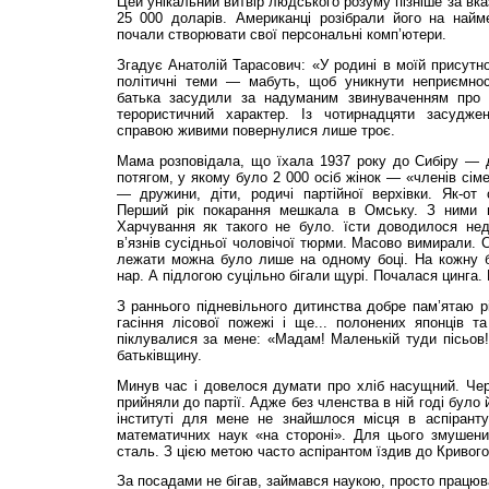
Цей унікальний витвір людського розуму пізніше за в
25 000 доларів. Американці розібрали його на найме
почали створювати свої персональні комп’ютери.
Згадує Анатолій Тарасович: «У родині в моїй присутно
політичні теми — мабуть, щоб уникнути неприємнос
батька засудили за надуманим звинуваченням про 
терористичний характер. Із чотирнадцяти засудже
справою живими повернулися лише троє.
Мама розповідала, що їхала 1937 року до Сибіру — 
потягом, у якому було 2 000 осіб жінок — «членів сім
— дружини, діти, родичі партійної верхівки. Як-от 
Перший рік покарання мешкала в Омську. З ними 
Харчування як такого не було. їсти доводилося не
в’язнів сусідньої чоловічої тюрми. Масово вимирали. 
лежати можна було лише на одному боці. На кожну
нар. А підлогою суцільно бігали щурі. Почалася цинга. 
З раннього підневільного дитинства добре пам’ятаю рі
гасіння лісової пожежі і ще... полонених японців та 
піклувалися за мене: «Мадам! Маленькій туди пісьов!
батьківщину.
Минув час і довелося думати про хліб насущний. Чере
прийняли до партії. Адже без членства в ній годі було
інституті для мене не знайшлося місця в аспіранту
математичних наук «на стороні». Для цього змушени
сталь. З цією метою часто аспірантом їздив до Кривого
За посадами не бігав, займався наукою, просто працюв