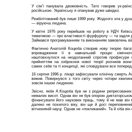
У сім’ї панувала двомовність. Тато говорив ук-ра
російською. Українську я опанував дуже швидко.
Реабілітований був лише 1999 року. Жодного зла у душі
— віруюча людина.
У квітні 1976 року перейшов на роботу в НДЧ Київсь
тематикою — про властивості фурфуролу — та задля роз
Займався програмуванням та виконанням замовлень вій
Фактично Анатолій Коцюба створив нову теорію багат
впровадження її в навчальний процес хімічног
наштовхнулося на нездоланний спротив професури к
прийняттям на озброєння нової теорії розчинів вон
самих себе та ті концепції, які сповідували все поперед
16 серпня 1996 р. лікарі зафіксували клінічну смерть 
вижив. Повернувся з того світу через чотири хвилин
зовсім іншою людиною.
Звісно, якби А.Коцюба був не з родини репресованих
немалих висот. Однак він не був опорою диктаторсько
фінансували його наукових праць, тому й не мав він
далеко не похилого віку, він ще й досі переповнени
вітчизняній науці. Однак не «покликаний». Та й хіба він 