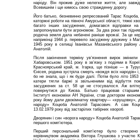
народу. Він прожив дуже нелегке життя, але завжд
Всевишнім і ще кимось свою стражденну дорогу.
Його батько, безневинно репресований Тарас Коцюба,
каторжні роботи на півночі Амурської області, тяжкі хво
багато інших засуджених, домагався відправки н
запропонували бути агрономом. За два роки так підня
родюча земля дала небачені раніше врожаї. За це ке
наприкінці 1944 р. перевело засуджену дружину з Маг
1945 року в селищі Іванівськ Мазанівського району 
Анатолій.
Після закінчення терміну ув’язнення вирок змінили
Хабаровськом. 1951 року в зв’язку з подіями в Коре
Красноярський край, м. Ігарка, ще пізніше — в Турух
Єнісея, родина зустріла смерть «вождя всіх народів» і
бо не знала, що і як буде далі. Потім було літо 1953
катери тягли баржі зі звільненими від відбуття по
засуджених за ст. 58 це не стосувалося. Аж влітк
повернутися до Києва. Батько працював старшим 
Інституті економіки АН України, став доктором економ
року йому дали двокімнатну квартиру— «хрущовку», д
народу» Коцюба Анатолій Тарасович. А сам Коц
13.02.1979 року від застарілих табірних хвороб.
Дворянин і син «ворога народу» Коцюба Анатолій Тарас
першого комп’ютера.
Перший персональний комп’ютер було створено 
керівництвом академіка Віктора Глушкова з участю К