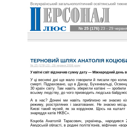
Всеукраїнський загальнополітичний освітянський тижне
№ 25 (176)
23 - 29 червн
ТЕРНОВИЙ ШЛЯХ АНАТОЛІЯ КОЦЮБ
№ 25 (176) 23 - 29 червня 2006 року
У квітні світ відзначив сумну дату — Міжнародний день в
У ці весняні дні ще мало говорили й писали про колиш
смерті. Підраховано, що в Дахау, Бухенвальді, Освенц
30 країн світу. Там навіть зберегли катівні — зробил
всьому людству, до чого призводить людська байдужіст
А в нас? Донині ми навіть приблизно не знаємо кіл
режиму, розстріляних і закатованих. Не знаємо місць 
Києві такий музей, як за кордоном. Щось на кшталт 
знаряддя катів НКВС».
Коцюба Анатолій Тарасович, українець, народився 2
Амурській області, в родині політв’язнів, міфічних «во