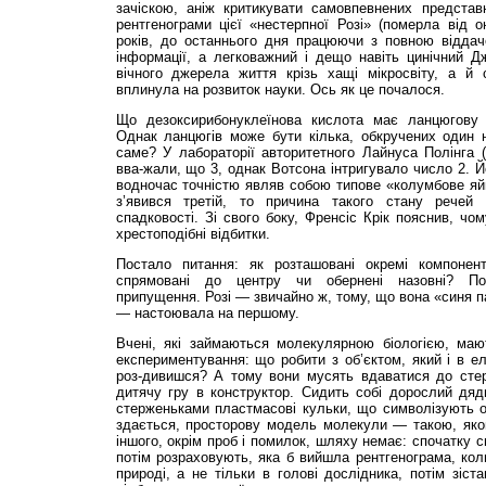
зачіскою, аніж критикувати самовпевнених представн
рентгенограми цієї «нестерпної Розі» (померла від 
років, до останнього дня працюючи з повною віддаче
інформації, а легковажний і дещо навіть цинічний Д
вічного джерела життя крізь хащі мікросвіту, а й
вплинула на розвиток науки. Ось як це почалося.
Що дезоксирибонуклеїнова кислота має ланцюгову б
Однак ланцюгів може бути кілька, обкручених один 
саме? У лабораторії авторитетного Лайнуса Полінга (
вва-жали, що 3, однак Вотсона інтригувало число 2. Й
водночас точністю являв собою типове «колумбове яй
з’явився третій, то причина такого стану речей 
спадковості. Зі свого боку, Френсіс Крік пояснив, чо
хрестоподібні відбитки.
Постало питання: як розташовані окремі компонен
спрямовані до центру чи обернені назовні? По
припущення. Розі — звичайно ж, тому, що вона «синя п
— настоювала на першому.
Вчені, які займаються молекулярною біологією, ма
експериментування: що робити з об’єктом, який і в е
роз-дивишся? А тому вони мусять вдаватися до стер
дитячу гру в конструктор. Сидить собі дорослий дяд
стерженьками пластмасові кульки, що символізують о
здається, просторову модель молекули — такою, яко
іншого, окрім проб і помилок, шляху немає: спочатку 
потім розраховують, яка б вийшла рентгенограма, коли
природі, а не тільки в голові дослідника, потім зіс