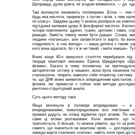
Щоправда, дуже довга, як згодом виявилося, — до од
Такі молекули називають полімерами. Білок — теж по
будь-яка кислота, прореагує з лугом і всім, з чим нал
по класу». Завдяки цьому її можна розібрати на компон
під’єднані залишки цукру й фосфорної кислоти. Азотис
чотири компоненти: аденін, гуанін, цитозин і тимін, с
реакцію. Замість тиміну може бути урацил. Слова, зви
людини «поганські», але запам’ятати їх варто, бо вон
спадковості, а «на виході» — ваша дитина з таким ха
кого вона вдалася, бо і я ж не такий, і мати інакша». Т
Вчені кінця 40-х минулого століття перебували під
творців квантової механіки Ервіна Шредингера «Щ
фізики». Багато в чому полемічна, не претендуюч
авторитетом «істину в кишені», вона була означена т
спалахуючи, творить навколо себе планетну систему. 
те, що ДНК може виявитися аперіодичним кристалом, п
фізиків, які принесли з собою нові методи дослідж
рентгено-структурний аналіз.
Суть цього методу така.
Якщо молекули в полімері впорядковані — а
впорядкованими, божупорядковане все пов’язане з
промені дадуть на плівці відбитки груп атомів. По н
саме ці атоми розташовані. Коли зважити, що їх 
трапляється, й більше, то можна уявити, що то за роб
самого, що значиться на аналізах крові, — досліджува
завжди варта спалених «свічок», навіть коли приз діста