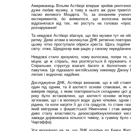
Американець Вільям Астбюрі вперше зробив рентгеног
дуже любив музику, а тому в нього аж руки тремтіл
пасмо великого Моцарта. То, за зізнанням учено
експериментів, бо виявилося, що волосина вели
відрізнялася від тих, які ростуть на головах «прос
розчарування!
Та невдовзі Астбюрі збагнув, що без музики тут не об
ритму. Деякі атоми в молекулах ДНК ритмічно повторюв
цьому чітко проступали обриси хреста. Щось подібне
світу: отже, Шредінгер мав рацію у своєму передбаченн
Невдовзі стало зрозуміло, чому волосина, попри те, 
міцна: це ж спіраль, яка розтягується й пружинить 
Спіральних структур взагалі багато в біологічних 
павутина. Це підказало англійському інженеру Джону Б
легких і водночас надійних.
Досліджуючи ДНК, Астбюрі визначив, що в ній стовпч
один під одним, та й азотисті основи спаковані, як «
виміряв період, з яким повторюються складники цієї д
року було встановлено, що азотисті основи зв’яз
зв’язками, що і в молекулі води: дуже чіпкими, однак
рідина, та коли нагріти її до ста градусів, то стане га
який емігрував з фашистської Німеччини і став амер
диво сталу властивість дезоксирибонуклеїнової кисл
завжди дорівнювала кількості тиміну, а гуаміну було 
Чаргаффа).
Усе вказувало на те, що ДНК подібна до Книги Житт