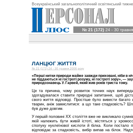
Всеукраїнський загальнополітичний освітянський тижне
№ 21 (172)
24 - 30 травня
ЛАНЦЮГ ЖИТТЯ
№ 21 (172) 24 - 30 травня 2006 року
«Перші нитки природи майже завжди приховані, ніби в нічні
не піддаються ні гостроті розуму, ні гостроті зору», — за
природознавець У. Гарвей, який жив років триста тому.
Це та причина, чому розвиток точних наук виперед
здогадувалася ставити природні запитання, щоб діст
свого життя відповіді. Простіше було вивести багато 
тварин, аніж замислитися: а що таке спадковість? Шля
був дуже довгим.
У першій половині XX століття вже не викликало сумнів
якій належить бути живій істоті, містяться у хромо
сполуку нуклеїнової кислоти й білка. Коли постало п
відповідає за спадковість, вибір випав на білок. Над