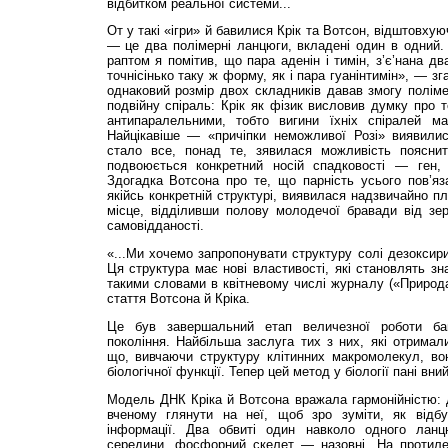
відбитком реальної системи...
От у такі «ігри» й бавилися Крік та Вотсон, відштовх
— це два полімерні ланцюги, вкладені один в одний. 
раптом я помітив, що пара аденін і тимін, з’є’нана д
точнісінько таку ж форму, як і пара гуанінтимін», — 
однаковий розмір двох складників давав змогу полі
подвійну спіраль: Крік як фізик висловив думку про 
антипаралельними, тобто вигини їхніх спіралей м
Найцікавіше — «причіпки неможливої Розі» виявилис
стало все, понад те, зявилася можливість поясни
подвоюється конкретний носій спадковості — ген, 
Здогадка Вотсона про те, що парність усього пов’яз
якійсь конкретній структурі, виявилася надзвичайно п
місце, відділивши полову молодечої бравади від зер
самовідданості.
«...Ми хочемо запропонувати структуру солі дезоксири
Ця структура має нові властивості, які становлять зн
такими словами в квітневому числі журналу («Природа
стаття Вотсона й Кріка.
Це був завершальний етап величезної роботи баг
покоління. Найбільша заслуга тих з них, які отримал
що, вивчаючи структуру клітинних макромолекул, вон
біологічної функції. Тепер цей метод у біології пані вний
Модель ДНК Кріка й Вотсона вражала гармонійністю: 
вченому глянути на неї, щоб зро зуміти, як відбу
інформації. Два обвиті один навколо одного лан
середини, фосфорний скелет — назовні. На протиле