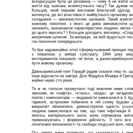
всюдисущою була ця речовина — чому б не взяти на
життя від зазіхань всемогутнього часу? Так думав н
Кольцов, який першим висловив блискучий здогад
молекула, де всі властивості майбутнього організму в
складників — амінокислотних залишків. Такий агрега
кожному поколінні: з якого це дива амінокислоти щ
належить, визначаючи характеристики людини, квітки ч
до цього змусить? І Кольцов доходить висновку: «Спа
матричним шляхом. За матрицю, на якій будується ген 
ген покоління попереднього.
То був надзвичайно чітко сформульований принцип пере
з помилкою у виборі субстрату. 1944 року мікр
експериментів показали: не білок, а дезоксирибонукле
бути живому організму.
Давньоримський поет Горацій радив сказати лиш те, щ
інше відкласти на завтра. Для Фрідріха Мішера й Грег
майже через сто років...
Та ж як голосно прозвучало тоді мовлене ними сло
звичним, як «нафта», «сталь», «вода»; ця загадков
поетів і композиторів — модерністи намагалися в її бу
гармонії, астрономи побачили в ній схему будови да
макросвіт зблизилися, демонструючи єдність усьо
людина замислилася на тим, що таке інфо’мація й 
якогось матеріального носія, вона спроможна жит
примножуючись і формуючи дійсність. З чого все
початкової визначеності та свободи людської волі, нап
Ось перед вами молекула, що складається з окре