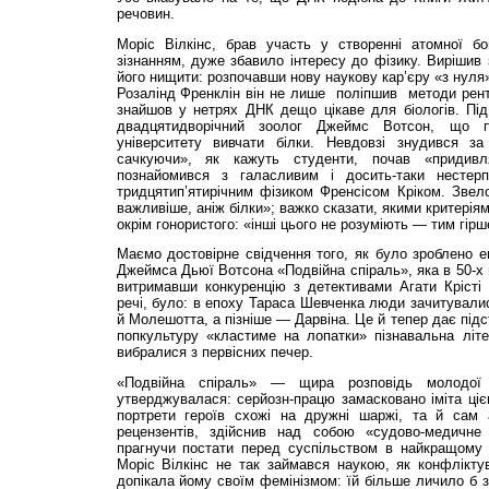
речовин.
Моріс Вілкінс, брав участь у створенні атомної б
зізнанням, дуже збавило інтересу до фізику. Вирішив 
його нищити: розпочавши нову наукову кар’єру «з нуля
Розалінд Френклін він не лише поліпшив методи рентг
знайшов у нетрях ДНК дещо цікаве для біологів. Під
двадцятидворічний зоолог Джеймс Вотсон, що п
університету вивчати білки. Невдовзі знудився з
сачкуючи», як кажуть студенти, почав «придив
познайомився з галасливим і досить-таки нестерп
тридцятип’ятирічним фізиком Френсісом Кріком. Зве
важливіше, аніж білки»; важко сказати, якими критерія
окрім гонористого: «інші цього не розуміють — тим гірш
Маємо достовірне свідчення того, як було зроблено 
Джеймса Дьюї Вотсона «Подвійна спіраль», яка в 50-х 
витримавши конкуренцію з детективами Агати Крісті
речі, було: в епоху Тараса Шевченка люди зачитувал
й Молешотта, а пізніше — Дарвіна. Це й тепер дає підс
попкультуру «кластиме на лопатки» пізнавальна лі
вибралися з первісних печер.
«Подвійна спіраль» — щира розповідь молодо
утверджувалася: серйозн-працю замасковано іміта цією
портрети героїв схожі на дружні шаржі, та й сам 
рецензентів, здійснив над собою «судово-медичне
прагнучи постати перед суспільством в найкращому с
Моріс Вілкінс не так займався наукою, як конфлікту
допікала йому своїм фемінізмом: їй більше личило б 