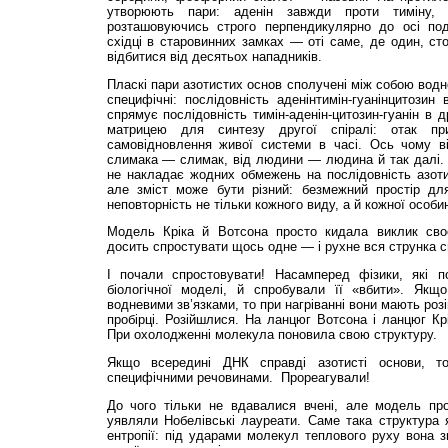
утворюють пари: аденін завжди проти тиміну, 
розташовуючись строго перпендикулярно до осі подві
східці в старовинних замках — оті саме, де один, сто
відбитися від десятьох нападників.
Пласкі пари азотистих основ сполучені між собою водн
специфічні: послідовність аденінтимін-гуанінцитози
спрямує послідовність тимін-аденін-цитозин-гуанін в 
матрицею для синтезу другої спіралі: отак пр
самовідновлення живої системи в часі. Ось чому в
слимака — слимак, від людини — людина й так далі. 
не накладає жодних обмежень на послідовність азоти
але зміст може бути різний: безмежний простір дл
неповторність не тільки кожного виду, а й кожної особи
Модель Кріка й Вотсона просто кидала виклик своє
досить спростувати щось одне — і рухне вся струнка с
І почали спростовувати! Насамперед фізики, які п
біологічної моделі, й спробували її «вбити». Якщ
водневими зв’язками, то при нагріванні вони мають розі
пробірці. Розійшлися. На ланцюг Вотсона і ланцюг Крі
При охолодженні молекула поновила свою структуру.
Якщо всередині ДНК справді азотисті основи, т
специфічними речовинами. Прореагували!
До чого тільки не вдавалися вчені, але модель пр
уявляли Нобелівські лауреати. Саме така структура
ентропії: під ударами молекул теплового руху вона з