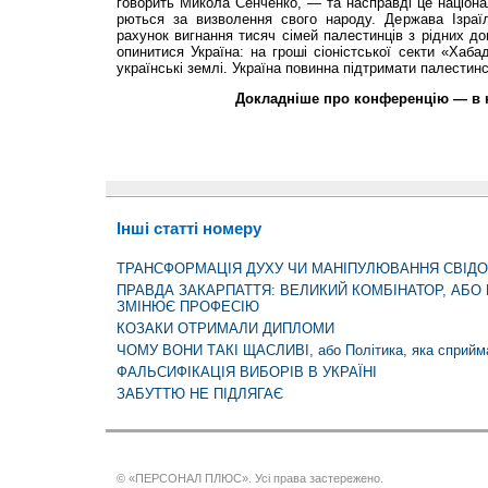
говорить Микола Сенченко, — та насправді це націонал
рються за визволення свого народу. Дер­жава Ізра
рахунок вигнання тисяч сімей палестинців з рідних до
опинитися Україна: на гроші сіоністської секти «Хаба
українські землі. Україна повинна підтримати палестин
Докладніше
про
конференцію
— в
Інші статті номеру
ТРАНСФОРМАЦІЯ ДУХУ ЧИ МАНІПУЛЮВАННЯ СВІД
ПРАВДА ЗАКАРПАТТЯ: ВЕЛИКИЙ КОМБІНАТОР, АБО
ЗМІНЮЄ ПРОФЕСІЮ
КОЗАКИ ОТРИМАЛИ ДИПЛОМИ
ЧОМУ ВОНИ ТАКІ ЩАСЛИВІ, або Політика, яка сприйм
ФАЛЬСИФІКАЦІЯ ВИБОРІВ В УКРАЇНІ
ЗАБУТТЮ НЕ ПІДЛЯГАЄ
© «ПЕРСОНАЛ ПЛЮС». Усі права застережено.