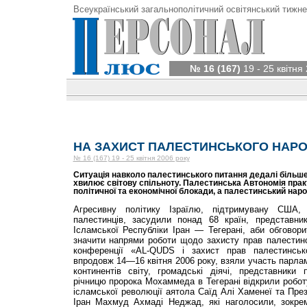
Всеукраїнський загальнополітичний освітянський тижне
№ 16 (167)
19 - 25 квітня
НА ЗАХИСТ ПАЛЕСТИНСЬКОГО НАР
№ 16 (167) 19 - 25 квітня 2006 року
Ситуація навколо палестинського пи­тання дедалі більш
хвилює світову спільноту. Па­лестинська Автономія прак
політичної та економічної блокади, а палестинський нар
Агресивну політику Ізраїлю, підтри­мувану США
палестинців, засудили понад 68 країн, представни
Ісламської Республіки Іран — Тегерані, аби обговор
значити напрями роботи щодо захисту прав палестинс
конференції «AL-QUDS і захист прав палестинськ
впродовж 14—16 квітня 2006 року, взяли участь парламе
континентів світу, громадські діячі, представники 
річницю пророка Мохаммеда в Тегерані відкрили робот
ісламської революції аятола Саїд Алі Хаменеї та През
Іран Махмуд Ахмаді Неджад, які наголосили, зокрем