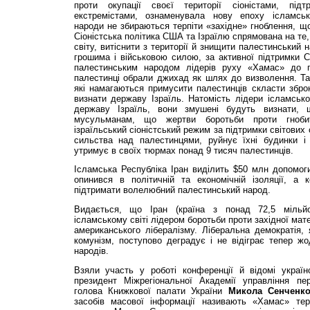
проти окупації своєї території сіо­ністами, під
екстремістами, ознаменувала нову епо­ху ісламськ
народи не збираються терпіти «західне» гноблення, що
Сіоністська політика США та Ізраї­лю спрямована на те,
світу, витіснити з території й знищити палестинський н
грошима і військовою силою, за активної підтримки 
палестинським на­родом лідерів руху «Хамас» до п
палестинці обрали джихад як шлях до визволення. Таки
які намагають­ся примусити палестинців скласти зброю
визна­ти державу Ізраїль. Натомість лідери ісламськ
державу Ізраїль, вони змушені будуть визнати,
мусульманам, що жертви боротьби проти гноби
ізраїльський сіоністський режим за підтримки світових
сильства над палестинцями, руйнує їхні будинки і
утримує в своїх тюрмах понад 9 тисяч па­лестинців.
Ісламська Республіка Іран виділить $50 млн допомог
опинився в політичній та економічній ізоляції, а к
підтримати волелюбний палестинський народ.
Видається, що Іран (країна з понад 72,5 мільй
ісламському світі лідером боротьби проти західної матер
американського лібералізму. Ліберальна демократія,
комунізм, поступово деградує і не відіграє тепер жо
народів.
Взяли участь у роботі конференції й відомі україн
президент Міжрегіональної Академії уп­равління п
голова Книжкової палати України
Мико­ла
Сенченк
засобів масової інформації називають «Хамас» тер