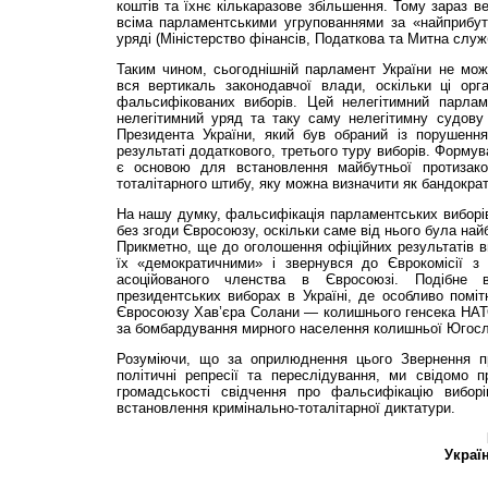
коштів та їхнє кількаразове збільшення. Тому зараз в
всіма парламентськими угрупованнями за «найприбут
уряді (Міністерство фінансів, Податкова та Митна служ
Таким чином, сьогоднішній парламент України не мож
вся вертикаль законодавчої влади, оскільки ці орг
фальсифікованих виборів. Цей нелегітимний парлам
нелегітимний уряд та таку саму нелегітимну судову
Президента України, який був обраний із порушенн
результаті додаткового, третього туру виборів. Формув
є основою для встановлення майбутньої протизакон
тоталітарного штибу, яку можна визначити як бандократ
На нашу думку, фальсифікація парламентських виборів 
без згоди Євросоюзу, оскільки саме від нього була найб
Прикметно, ще до оголошення офіційних результатів 
їх «демократичними» і звернувся до Єврокомісії з 
асоційованого членства в Євросоюзі. Подібне 
президентських виборах в Україні, де особливо помі
Євросоюзу Хав’єра Солани — колишнього генсека НАТО
за бомбардування мирного населення колишньої Югосла
Розуміючи, що за оприлюднення цього Звернення пр
політичні репресії та переслідування, ми свідомо п
громадськості свідчення про фальсифікацію виборі
встановлення кримінально-тоталітарної диктатури.
Украї