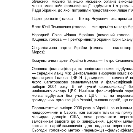
обласних, міських та інших місцевих органів викона
менші масштаби фальсифікації відбулися і з резуль
Ради України, до якої потрапили представники лише п’я
Партія регіонів (голова — Віктор Янукович, екс-прем’єр-
Блок Юлії Тимошенко (голова — екс-прем’єр-міністр Укр
Народний Союз «Наша Україна» (почесний голова 
Ющенко, голова — Прем’єр-міністр України Юрій Єхану
Соціалістична партія України (голова — екс-спіке
Мороз);
Комуністична партія України (голова — Петро Симоненк
Основна фальсифікація, за повідомленнями, відбувала
— середній ланці між Центральною виборчою комісією
дільницями. Голова ЦВК Я. Давидович — колишній пе
якого багаторазово звинувачували у фальсифікації
виборів 2004 року. В тій гучній фальсифікації б
нинішнього складу ЦВК. Нинішня фальсифікація парл
могла відбутися без участі ЦВК і є, на перекона
громадських організацій в Україні, змовою партій, що 
Парламентські вибори 2006 року в Україні, за оцінками
найдорожчими в Європі, їхні витрати тільки на прям
мільярда доларів США, хоча результати перегон
замовникам задовго до їх завершення. Десятки міль
кожна з партій-замовників для надання перегонам
Сьогодні головною метою «переможців»-фальсифікато