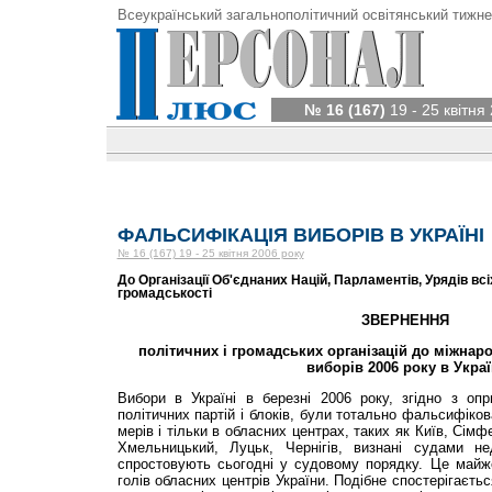
Всеукраїнський загальнополітичний освітянський тижне
№ 16 (167)
19 - 25 квітня
ФАЛЬСИФІКАЦІЯ ВИБОРІВ В УКРАЇНІ
№ 16 (167) 19 - 25 квітня 2006 року
До Організації Об'єднаних Націй, Парламентів, Урядів всіх
громадськості
ЗВЕРНЕННЯ
політичних
і
громадських
організацій
до міжнаро
виборів
2006
року
в
Украї
Вибори в Україні в березні 2006 року, згідно з о
політичних партій і блоків, були тотально фальсифіков
мерів і тільки в обласних центрах, таких як Київ, Сім
Хмельницький, Луцьк, Чернігів, визнані судами не
спростовують сьогодні у судовому порядку. Це майже
голів обласних центрів України. Подібне спостерігаєть