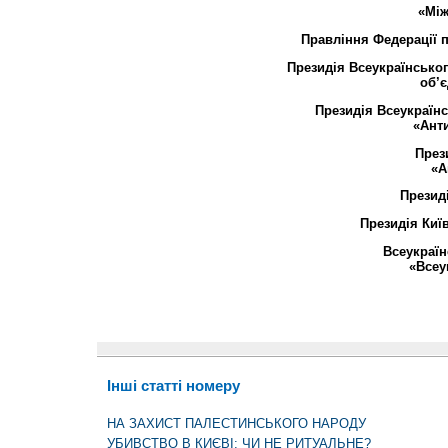
«Мі
Правління Федерації
п
Президія Всеукраїнсько
об’
Президія
Всеукраїн
«Ант
През
«А
Презид
Президія
Киї
Всеукраї
«Всеу
Інші статті номеру
НА ЗАХИСТ ПАЛЕСТИНСЬКОГО НАРОДУ
УБИВСТВО В КИЄВІ: ЧИ НЕ РИТУАЛЬНЕ?