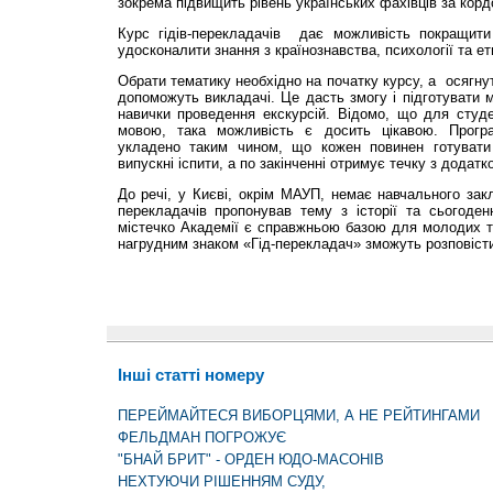
зокрема підвищить рівень українських фахівців за корд
Курс гідів-перекладачів дає можливість покращити
удосконалити знання з країнознавства, психології та ет
Обрати тематику необхідно на початку курсу, а осягну
допоможуть викладачі. Це дасть змогу і підготувати м
навички проведення екскурсій. Відомо, що для студе
мовою, така можливість є досить цікавою. Програм
укладено таким чином, що кожен повинен готувати 
випускні іспити, а по закінченні отримує течку з додат
До речі, у Києві, окрім МАУП, немає навчального закл
перекладачів пропонував тему з історії та сьогоден
містечко Академії є справжньою базою для молодих та
нагрудним знаком «Гід-перекладач» зможуть розповісти
Інші статті номеру
ПЕРЕЙМАЙТЕСЯ ВИБОРЦЯМИ, А НЕ РЕЙТИНГАМИ
ФЕЛЬДМАН ПОГРОЖУЄ
"БНАЙ БРИТ" - ОРДЕН ЮДО-МАСОНІВ
НЕХТУЮЧИ РІШЕННЯМ СУДУ,