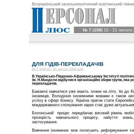
Всеукраїнський загальнополітичний освітянський тижне
№ 7 (158)
15 - 21 лютого 
ДЛЯ ГІДІВ-ПЕРЕКЛАДАЧІВ
№ 7 (158) 15 - 21 лютого 2006 року
В Українсько-Південно-Африканському Інституті політичн
ім. Н.Мандели відбулися організаційні збори групи, яка р
перекладачів.
Бажаючі навчатися уже мають плани на літо, бо до К
іноземців. Володіння іноземними мовами є також н
успіху в сфері бізнесу. Україна прагне стати Європей
міждержавного спілкування зараз стає дуже актуальни
Болонський процес передбачає високий рівень мобіль
прозорість навчального процесу, набуття знан
застосування.
Вивчення іноземних мов полегшить реформування си