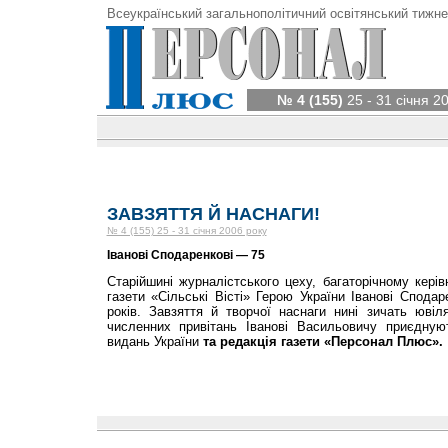
Всеукраїнський загальнополітичний освітянський тижне
№ 4 (155)
25 - 31 січня 2
ЗАВЗЯТТЯ Й НАСНАГИ!
№ 4 (155) 25 - 31 січня 2006 року
Іванові Сподаренкові — 75
Старійшині журналістського цеху, багаторічному керів
газети «Сільські Вісті» Герою України Іванові Спода
років. Завзяття й творчої наснаги нині зичать ювіл
численних привітань Іванові Васильовичу приєдную
видань України
та редакція газети «Персонал Плюс».