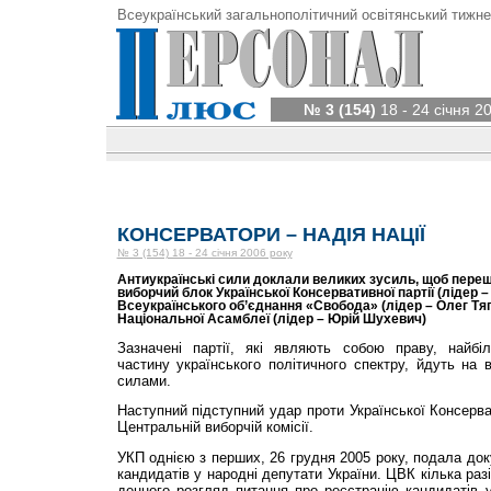
Всеукраїнський загальнополітичний освітянський тижне
№ 3 (154)
18 - 24 січня 2
КОНСЕРВАТОРИ – НАДІЯ НАЦІЇ
№ 3 (154) 18 - 24 січня 2006 року
Антиукраїнські сили доклали великих зусиль, щоб пере
виборчий блок Української Консервативної партії (лідер – 
Всеукраїнського об’єднання «Свобода» (лідер – Олег Тягн
Національної Асамблеї (лідер – Юрій Шухевич)
Зазначені партії, які являють собою праву, найбі
частину українського політичного спектру, йдуть на
силами.
Наступний підступний удар проти Української Консерва
Центральній виборчій комісії.
УКП однією з перших, 26 грудня 2005 року, подала до
кандидатів у народні депутати України. ЦВК кілька раз
денного розгляд питання про реєстрацію кандидатів у