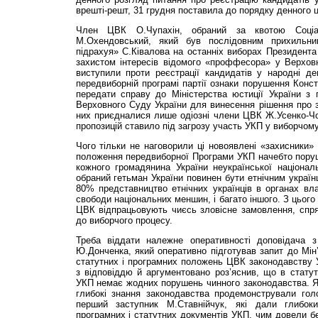
врешті-решт, 31 грудня поставила до порядку денного ц
Член ЦВК О.Чупахін, обраний за квотою Соціалі
М.Охендовський, який був послідовним прихильник
підрахуя» С.Ківалова на останніх виборах Президента 
захистом інтересів відомого «проффесора» у Верховн
виступили проти реєстрації кандидатів у народні д
передвиборній програмі партії ознаки порушення Конст
передати справу до Міністерства юстиції України 
Верховного Суду України для винесення рішення про за
них приєдналися лише одіозні члени ЦВК Ж.Усенко-Чо
пропозицій ставило під загрозу участь УКП у виборчому
Чого тільки не наговорили ці новоявлені «захисники» 
положення передвиборної Програми УКП начебто пору
кожного громадянина України неукраїнської націонал
обраний гетьман України повинен бути етнічним україн
80% представництво етнічних українців в органах вл
свободи національних меншин, і багато іншого. З цього
ЦВК відпрацьовують чиєсь зловісне замовлення, сп
до виборчого процесу.
Треба віддати належне оперативності доповідача 
Ю.Донченка, який оперативно підготував запит до Мін’
статутних і програмних положень ЦВК законодавству У
з відповіддю й аргументовано роз’яснив, що в стату
УКП немає жодних порушень чинного законодавства. Як
глибокі знання законодавства продемонстрували го
перший заступник М.Ставнійчук, які дали глибоки
програмних і статутних документів УКП, чим довели бе