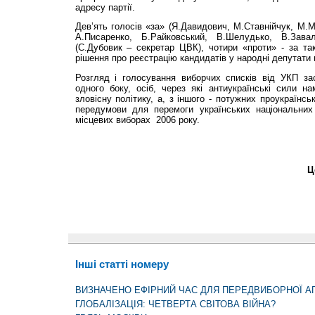
адресу партії.
Дев’ять голосів «за» (Я.Давидович, М.Ставнійчук, М.М
А.Писаренко, Б.Райковський, В.Шелудько, В.Зава
(С.Дубовик – секретар ЦВК), чотири «проти» - за та
рішення про реєстрацію кандидатів у народні депутати 
Розгляд і голосування виборчих списків від УКП за
одного боку, осіб, через які антиукраїнські сили н
зловісну політику, а, з іншого - потужних проукраїнс
передумови для перемоги українських національних
місцевих виборах 2006 року.
Ц
Інші статті номеру
ВИЗНАЧЕНО ЕФІРНИЙ ЧАС ДЛЯ ПЕРЕДВИБОРНОЇ АГ
ГЛОБАЛІЗАЦІЯ: ЧЕТВЕРТА СВІТОВА ВІЙНА?