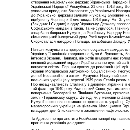
створення національних держав: Української Народної Р
Української Народної Республіки. 21 січня 1918 року Вс
ухвалили приєднати Закарпаття до Української Народно
до Української держави заявили й українці Буковини н
відбувся у Чернівцях 3 листопада 1918 року. Акт Злуки
(Західних і Східних) в одну Українську Державу прогол
Софійському майдані в Києві. Та не судилося. Північн
загарбала боярська Румунія, а Українську Народну Рес
більшовицький імперський уряд Росії через Комуністичн
Скористалася нагодою і Польща, загарбавши Західну У
Нинішні комуністи та прогресивні соціалісти закидають 
України у її нинішніх кордонах не було б. Лукавлять, бо
інтереси України. Навпаки, він хотів виморити нас голо
нинішній державний кордон України значно вужчий за її 
панувати світом. Першим кроком до реалізації цієї мрії
України Молдавської Автономної Соціалістичної Респуб
до неї Бессарабію, а затим - Румунію. Наступний крок 
польських українців у вересні 1939 року Сталін разом 
Про незацікавленість Сталіна у відновлені України в її 
той факт, що 1940 року Радянський Союз, ультимативн
повернення Бессарабії та Північної Буковини, прихопи
землі - Герцаївську округу. Це тоді як у межовій із За
Румунії споконвічно компактно проживають українці. О
марамороських українців не цікавила. Його цікавив Герц
плацдарм для блискавичного захоплення нафтоносних р
Та йдеться не про апетити Російської імперії під назв
прагнення українців до єдності.