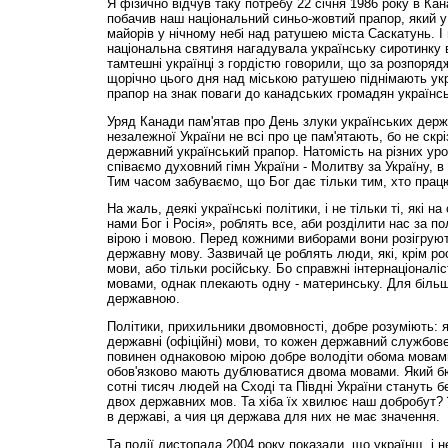
Я фізично відчув таку потребу 22 січня 1986 року в Кана
побачив наш національний синьо-жовтий прапор, який у
майорів у нічному небі над ратушею міста Саскатунь. І
національна святиня нагадувала українську сиротинку 
тамтешні українці з гордістю говорили, що за розпоря
щорічно цього дня над міською ратушею піднімають ук
прапор на знак поваги до канадських громадян українс
Уряд Канади пам'ятав про День злуки українських держа
незалежної України не всі про це пам'ятають, бо не скр
державний український прапор. Натомість на різних уро
співаємо духовний гімн України - Молитву за Україну, в 
Тим часом забуваємо, що Бог дає тільки тим, хто працю
На жаль, деякі українські політики, і не тільки ті, які 
нами Бог і Росія», роблять все, аби розділити нас за 
вірою і мовою. Перед кожними виборами вони розігрую
державну мову. Зазвичай це роблять люди, які, крім ро
мови, або тільки російську. Бо справжні інтернаціоналі
мовами, однак плекають одну - материнську. Для більшо
державною.
Політики, прихильники двомовності, добре розуміють: 
державні (офіційні) мови, то кожен державний службов
повинен однаковою мірою добре володіти обома мовами
обов'язково мають дублюватися двома мовами. Який б
сотні тисяч людей на Сході та Півдні України стануть 
двох державних мов. Та хіба їх хвилює наш добробут? 
в державі, а чия ця держава для них не має значення.
Та події листопада 2004 року показали, що українщ, і не