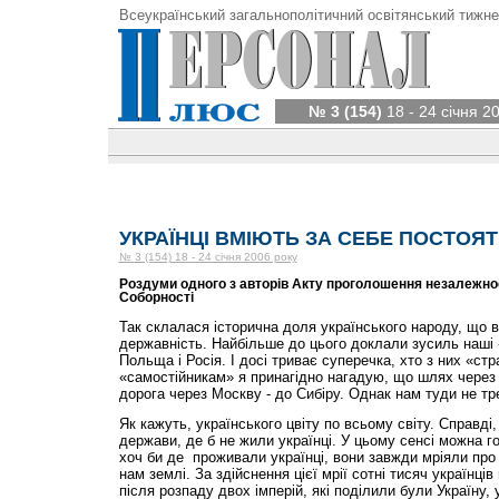
Всеукраїнський загальнополітичний освітянський тижне
№ 3 (154)
18 - 24 січня 2
УКРАЇНЦІ ВМІЮТЬ ЗА СЕБЕ ПОСТОЯТ
№ 3 (154) 18 - 24 січня 2006 року
Роздуми одного з авторів Акту проголошення незалежнос
Соборності
Так склалася історична доля українського народу, що ві
державність. Найбільше до цього доклали зусиль наші «в
Польща і Росія. І досі триває суперечка, хто з них «ст
«самостійникам» я принагідно нагадую, що шлях через
дорога через Москву - до Сибіру. Однак нам туди не тре
Як кажуть, українського цвіту по всьому світу. Справді,
держави, де б не жили українці. У цьому сенсі можна го
хоч би де проживали українці, вони завжди мріяли про
нам землі. За здійснення цієї мрії сотні тисяч українці
після розпаду двох імперій, які поділили були Україну,