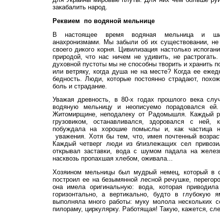
закабалить народ.
Реквием по водяной мельнице
В настоящее время водяная мельница и шир
анахронизмами.
Мы забыли об их существовании, не
своего дикого корня. Цивилизация настолько испоган
природой, что нас ничем не удивить, не растрогать.
духовной пустоты мы не способны творить и хранить п
или ветряку, когда душа не на месте? Когда ее ежед
бедность. Люди, которые постоянно страдают, похож
боль и страдание.
Уважая древность, в 80-х годах прошлого века слу
водяную мельницу и неописуемо порадовался ей.
Житомирщине, неподалеку от Радомышля. Каждый р
грузовиком, останавливался, здоровался с ней,
побуждала на хорошие помыслы и, как частица н
уважения. Хотя бы тем, что, имея почтенный возрас
Каждый четверг люди из близлежащих сел привози
открывал заставки, вода с шумом падала на желе
насквозь пропахшая хлебом, оживала...
Хозяином мельницы был мудрый немец, который в 
построил ее на безымянной лесной речушке, перегор
она имела оригинальную: вода, которая приводил
горизонтально, а вертикально, будто в глубокую 
выполняла много работы: муку молола нескольких с
пилораму, циркулярку. Работящая! Такую, кажется, сл