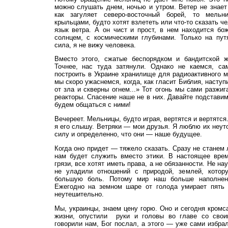
можно слушать днем, ночью и утром. Ветер не знает 
как загуляет северо-восточный борей, то мель
крыльцами, будто хотят взлететь или что-то сказать ч
язык ветра. А он чист и прост, в нем находится бо
солнцем, с космическими глубинами. Только на пут
сила, я не вижу человека.
Вместо этого, сжатые беспорядком и бандитской 
Точнее, нас туда затянули. Однако не каемся, с
построить в Украине хранилище для радиоактивного м
мы скоро ужаснемся, когда, как гласит Библия, наступ
от зла и скверны огнем...» Тот огонь мы сами разжи
реакторы. Спасение наше не в них. Давайте подставим
будем общаться с ними!
Вечереет. Мельницы, будто играя, вертятся и вертятся
я его слышу. Ветряки — мои друзья. Я
люблю их неут
силу и определенно, что они — наше будущее.
Когда оно придет — тяжело сказать. Сразу не станем 
нам будет служить вместо этики. В настоящее врем
грязи, все хотят иметь права, а не обязанности. Не н
не уладили отношений с природой, землей, котор
большую боль. Потому мир наш больше наполнен
Ежегодно на земном шаре от голода умирает пять 
неутешительно.
Мы, украинцы, знаем цену горю. Оно и сегодня кромс
жизни, опустили руки и головы во главе со свои
говорили нам, Бог послал, а этого — уже сами избра