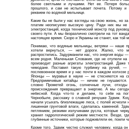
более светлыми и лучшими. Нет ее. Потеря больш
прошлого, и сам не испытывает почета. Потому и
реквием по водяной мельнице.
Какие бы не были у нас взгляды на свою жизнь, но за
платим неописуемо высокую цену. Ради них мы не о
электростанций, когда технический монстр под руков
своего пути. А мы безразлично смотрели на тот ванд
настоящее время. Скоро и Украины не станет, как той 
Понимаю, что водяные мельницы, ветряки — наше пр
хотели вернуться, — нет дороги. Жалко, что
распростились. Задурманили нас, что энергия воды — 
всем родня. Маленькая Словакия, где не отупели на 
производит разные агрегаты электростанций. Даже 
чемодане. Поставил такую турбинку на ручей, — 
послевоенное время и у нас почти в каждом колхозе 
Японцы — муравьи в науке — не стесняются на св
Предприимчивые китайцы — ничем не гнушаются.
словно Прометей огонь, солнечные лучи, отходы 
происхождения превращают в энергию. А мы сегодн
небесной. Когда что-то и делаем, то себе на по
Чернобыле, расскажу о славной речушке Здвиж. Ког
начали усыхать близлежащие леса, с полей исчезли 
лишенная грунтовой влаги, сделалась каменной. Здви
петлянием, резкими излучинами русла, которые чер
хранил гидрологический режим местности. Везде, гд
глубинные источники, которые подживляли ее, поили ч
Кроме того, Здвиж честно служил человеку, когда он 