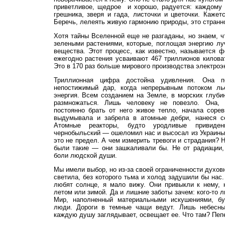
приветливое, щедрое и хорошо, радуется: каждому и
грешника, зверя и гада, листочки и цветочки. Кажет
Беречь, лелеять живую гармонию природы, это странно
Хотя тайны Вселенной еще не разгаданы, но знаем, ч
зелеными растениями, которые, поглощая энергию луч
вещества. Этот процесс, как известно, называется 
ежегодно растения усваивают 467 триллионов киловат
Это в 170 раз больше мирового производства электроэ
Триллионная цифра достойна удивления. Она п
непостижимый дар, когда непрерывным потоком ль
энергия. Всем созданием на Земле, в морских глубин
размножаться. Лишь человеку не повезло. Она,
постоянно брать от него живое тепло, начала соре
выдумывала и забрела в атомные дебри, нанеся с
Атомные реакторы, будто уродливые привиден
чернобыльский — ошеломил нас и высосал из Украины
это не предел. А чем измерить тревоги и страдания? Н
были такие — они зашкаливали бы. Не от радиации,
боли людской души.
Мы имели выбор, но из-за своей ограниченности духовн
светила, без которого тьма и холод задушили бы нас
любят солнце, я мало вижу. Они привыкли к нему, 
летом или зимой. Да и лишние заботы зачем: кого-то л
Мир, наполненный материальными искушениями, бу
люди. Дороги в темные чащи ведут. Лишь небесны
каждую душу заглядывает, освещает ее. Что там? Пепе