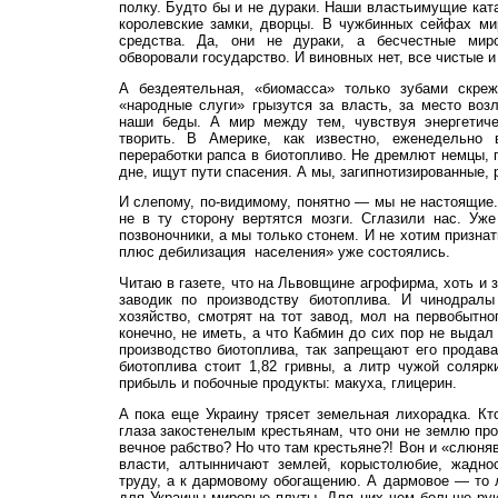
полку. Будто бы и не дураки. Наши властьимущие кат
королевские замки, дворцы. В чужбинных сейфах ми
средства. Да, они не дураки, а бесчестные мир
обворовали государство. И виновных нет, все чистые и
А бездеятельная, «биомасса» только зубами скреж
«народные слуги» грызутся за власть, за место возл
наши беды. А мир между тем, чувствуя энергетиче
творить. В Америке, как известно, еженедельно 
переработки рапса в биотопливо. Не дремлют немцы, 
дне, ищут пути спасения. А мы, загипнотизированные, 
И слепому, по-видимому, понятно — мы не настоящие. 
не в ту сторону вертятся мозги. Сглазили нас. Уж
позвоночники, а мы только стонем. И не хотим признат
плюс дебилизация населения» уже состоялись.
Читаю в газете, что на Львовщине агрофирма, хоть и з
заводик по производству биотоплива. И чинодралы
хозяйство, смотрят на тот завод, мол на первобытно
конечно, не иметь, а что Кабмин до сих пор не выда
производство биотоплива, так запрещают его продава
биотоплива стоит 1,82 гривны, а литр чужой соляр
прибыль и побочные продукты: макуха, глицерин.
А пока еще Украину трясет земельная лихорадка. Кто
глаза закостенелым крестьянам, что они не землю прод
вечное рабство? Но что там крестьяне?! Вон и «слюня
власти, алтынничают землей, корыстолюбие, жадно
труду, а к дармовому обогащению. А дармовое — то 
для Украины мировые плуты. Для них чем больше ру