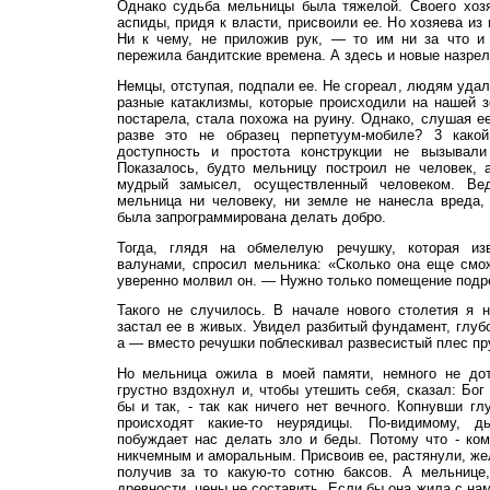
Однако судьба мельницы была тяжелой. Своего хозя
аспиды, придя к власти, присвоили ее. Но хозяева из 
Ни к чему, не приложив рук, — то им ни за что и 
пережила бандитские времена. А здесь и новые назрел
Немцы, отступая, подпали ее. Не сгореал, людям уда
разные катаклизмы, которые происходили на нашей з
постарела, стала похожа на руину. Однако, слушая е
разве это не образец перпетуум-мобиле? 3 как
доступность и простота конструкции не вызывали
Показалось, будто мельницу построил не человек, 
мудрый замысел, осуществленный человеком. Ве
мельница ни человеку, ни земле не нанесла вреда,
была запрограммирована делать добро.
Тогда, глядя на обмелелую речушку, которая и
валунами, спросил мельника: «Сколько она еще смо
уверенно молвил он. — Нужно только помещение подр
Такого не случилось. В начале нового столетия я 
застал ее в живых. Увидел разбитый фундамент, глуб
а — вместо речушки поблескивал развесистый плес пру
Но мельница ожила в моей памяти, немного не дот
грустно вздохнул и, чтобы утешить себя, сказал: Бог 
бы и так, - так как ничего нет вечного. Копнувши г
происходят какие-то неурядицы. По-видимому, 
побуждает нас делать зло и беды. Потому что - к
никчемным и аморальным. Присвоив ее, растянули, же
получив за то какую-то сотню баксов. А мельнице,
древности, цены не составить. Если бы она жила с нам