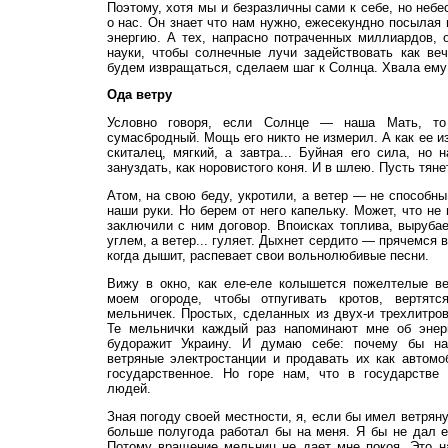
Поэтому, хотя мы и безразличны сами к себе, но небе
о нас. Он знает что нам нужно, ежесекундно посыла
энергию. А тех, напрасно потраченных миллиардов, 
науки, чтобы солнечные лучи задействовать как ве
будем извращаться, сделаем шаг к Солнца. Хвала ему
Ода ветру
Условно говоря, если Солнце — наша Мать, т
сумасбродный. Мощь его никто не измерил. А как ее и
скиталец, мягкий, а завтра... Буйная его сила, но 
зануздать, как норовистого коня. И в шлею. Пусть тяне
Атом, на свою беду, укротили, а ветер — не способны
наши руки. Но берем от него капельку. Может, что не 
заключили с ним договор. Впоисках топлива, выруба
углем, а ветер... гуляет. Дыхнет сердито — прячемся в
когда дышит, распевает свои вольнолюбивые песни.
Вижу в окно, как еле-еле колышется пожелтелые ве
моем огороде, чтобы отпугивать кротов, вертятс
мельничек. Простых, сделанных из двух-и трехлитро
Те мельнички каждый раз напоминают мне об энерг
будоражит Украину. И думаю себе: почему бы н
ветряные электростанции и продавать их как автомо
государственное. Но горе нам, что в государстве 
людей.
Зная погоду своей местности, я, если бы имел ветряну
больше полугода работал бы на меня. Я бы не дал е
Потому вращение мельниц не дает мне покоя. Это н