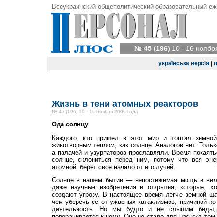
Всеукраинский общеполитический образовательный еж
№ 45 (196)
10 - 16 ноябр
українська версія
|
п
Жизнь в тени атомных реакторов
№ 45 (196) 10 - 16 ноября 2006 года
Ода солнцу
Каждого, кто пришел в этот мир и топтал земной
животворным теплом, как солнце. Аналогов нет. Только
а палачей и узурпаторов прославляли. Время покаять
солнце, склониться перед ним, потому что вся эне
атомной, берет свое начало от его лучей.
Солнце в нашем бытии — непостижимая мощь и вели
даже научные изобретения и открытия, которые, хо
создают угрозу. В настоящее время легче земной ша
чем уберечь ее от ужасных катаклизмов, причиной ко
деятельность. Но мы будто и не слышим беды, 
поворачивается к нему. Оно не стало для нас культом 