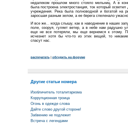
недалеком прошлом много стояло мельниц. А в кон
была построена электростанция, ток который осветил
учреждения. Река была полноводной и богатой на р
заросшая разным зелом, а ее берега спеленало ужасное
И все же... когда слышу, как в наводнение в наших за
поле, озоруя, гуляет ветер, а в небе нам радушно у
еще не все потеряли, мы еще вернемся к этому. П
исчезнет хотя бы что-то из этих вещей, то никаки
спасут нас.
распечатать
|
обсудить на форуме
Другие статьи номера
Изобличитель тоталитаризма
Коррупционная троица
Огонь в одежде слова
Дайте слово другой стороне!
Забвению не подлежит
Встреча с легендами