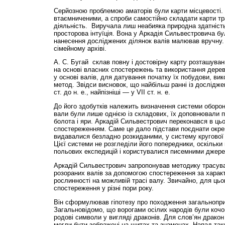
Серйозною проблемою аматорів були карти місцевості. 
втаємниченими, а спроби самостійно складати карти т
діяльність. Виручала лиш неабияка природна здатність
просторова інтуїція. Вона у Аркадія Сильвестровича б
нанесення досліджених ділянок валів малював вручну. 
сімейному архіві.
А. С. Бугай склав повну і достовірну карту розташуванн
на основі власних спостережень та використання дерев
у основі валів, для датування початку їх побудови, в
метод. Звідси висновок, що найбільш ранні із дослідже
ст. до н. е., найпізніші — у VII ст. н. е.
До його здобутків належить визначення системи оборон
вали були лише однією із складових, їх доповнювали п
болота і яри. Аркадій Сильвестрович переконався в ць
спостереженням. Саме це дало підстави поєднати окремі
видавалися безладно розкиданими, у систему кругової 
Цієї системи не розгледіли його попередники, оскільк
польових експедицій і користувалися писемними джер
Аркадій Сильвестрович запропонував методику трасув
розораних валів за допомогою спостереження за характ
рослинності на можливій трасі валу. Звичайно, для ць
спостереження у різні пори року.
Він сформулював гіпотезу про походження загальноприй
Загальновідомо, що ворогами осілих народів були кочов
родові символи у вигляді драконів. Для слов’ян дракон 
могли бути зображені на щитах та знаменах. Напад таки