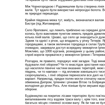
Між Чорногородкою і Радомишлем була створена лінія о
валів. Тут вдало були використані непрохідні болота. 
як природні перешкоди.
Крайня південна межа тут, мабуть, визначалася валом
Бистри (під Житомиром).
Село Яроповичі, що лежить приблизно на середині діля
колись було важливим пунктом земель предків древлян
кілька ліній валів. Цікаво, що село це знаходиться дуже
Здвиж та однієї з річок, що впадають у річку Тетерів. Я
городищами, а також величезні городища в селах Грубс
очевидно, закривали доступ всередину межиріччя Ірпен
Можливо, що 1000 курганів, розкиданих у цьому районі
спроб ворогів прорватися у межиріччя Ірпеня і Тетерева
Розгадка, як правило, породжує нові загадки. Тоді вин
будували лінії оборони? Чи то внаслідок зростання насе
що населяли північні частини вказаних територій, меж
південь, чи то навпаки — під впливом зовнішнього тиск
скорочувались, і лінії оборони переносили все далі на пі
варіант. Наприклад, предки полян могли спочатку насе
обмежена Дніпром, Ірпенем і річками Вітою та Бобрице
володіння до річки Рось. Але пізніше були змушені відст
оборони.
Будівництво на покритих лісами територіях було пов’яз
випалюванням лісу вздовж траси валу і, крім того, вза
багатьох місцях глиняної основи валу. Як би там не бу