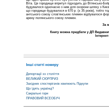
Віта. Це городище впритул підходить до Вітянсько-Бобр
будувалося одночасно з ним для охорони шляху з Києва
що городище будувалося в 670 р. (± 35 років), тобто то
антського союзу слов’янських племен відбувалося форм
арену полянського союзу племен.
За м
Книгу можна придбати у ДП Видавнич
Інтернет
Інші статті номеру
Депортації хх століття
ВЕЛИКИЙ СЮРПРИЗ
Західних спостерігачів хвилюють Підкупи
Що їдять українці?
Сакральні гори
ПРАВОВИЙ ВСЕОБУЧ