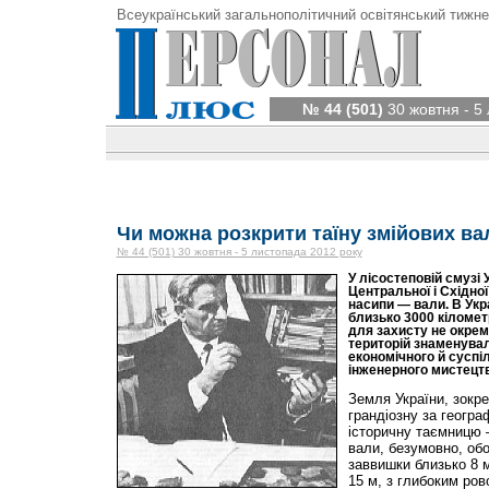
Всеукраїнський загальнополітичний освітянський тижне
№ 44 (501)
30 жовтня - 5
Чи можна розкрити таїну змійових ва
№ 44 (501) 30 жовтня - 5 листопада 2012 року
У лісостеповій смузі 
Центральної і Східно
насипи — вали. В Укр
близько 3000 кіломет
для захисту не окрем
територій знаменувал
економічного й суспі
інженерного мистецтв
Земля України, зокр
грандіозну за геогр
історичну таємницю 
вали, безумовно, об
заввишки близько 8 
15 м, з глибоким рово