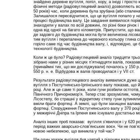
знайдено деревне вугілля, попіл, кору, а іноді і просто
фізичні методи (радіовуглецевий аналіз) дозволяють вс
50 років) час, коли деревина була зрубана (або спалена
Залишалося пересвідчитися, що це вугілля попало у на
процесі будівництва валу. Це завдання виявилося порі
знаходили у валах по всій довжині, по різні боки річок і 
одна від одної на багато кілометрів. Припустити, що ва
де задовго до будівництва могла бути величезна лісов
тим вугілля і перепалена до червоного кольору глина с
горіло саме під час будівництва валу, і, відповідно, це
технології будівництва.
Коли ж це було? Радіовуглецевий аналіз тридцяти трьох
зібрано нами у різних місцях п’ятнадцяти валів, показа
(принаймні тих, що ми досліджували) почалось у 150 р.
550 р. н. е. Відбудова ж валів проводилася і у VII ст.
Результати радіовуглецевого аналізу виявилися дуже ц
вугілля з Постутнянсько-Ірпінського валу показав, що й
році. Але ж це саме ті роки, коли гуни розбили остготів, 
Північного Причорномор’я. Тепер стає зрозумілим, чому
Лісостепу, бо страшні у відкритому степу гуни зупинял
вміли брати фортеці. А землі, що були захищені валами,
фортеці. Спорудження Постугнянського валу у 370 році 
у межиріччі Дніпра та Ірпеня вже існувало достатньо м
Аналіз інших проб показав: вугілля з’явилося і у 620 ро
період важких аварсько-слов’янських воєн. Чи не пов’я
новою небезпекою, що виникла у той час?
Ще один зразок вугілля був узятий з підошви валу вел