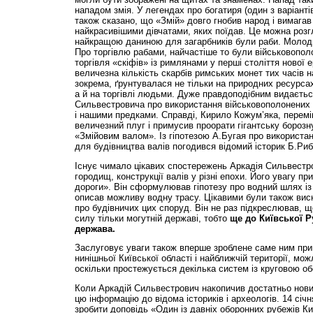
нападом змія. У легендах про богатиря (один з варіант
також сказано, що «Змій» довго гнобив народ і вимагав
найкрасивішими дівчатами, яких поїдав. Це можна розг
найкращою даниною для загарбників були раби. Молодь 
Про торгівлю рабами, найчастіше то були військовополо
торгівля «скіфів» із римлянами у перші століття нової 
величезна кількість скарбів римських монет тих часів н
зокрема, ґрунтувалася не тільки на природних ресурса
а й на торгівлі людьми. Дуже правдоподібним видаєть
Сильвестровича про використання військовополонених (
і нашими предками. Справді, Кирило Кожум’яка, переміг
величезний плуг і примусив проорати гігантську борозн
«Змійовим валом». Із гіпотезою А.Бугая про використан
для будівництва валів погодився відомий історик Б.Риб
Існує чимало цікавих спостережень Аркадія Сильвестров
городищ, конструкції валів у різні епохи. Його увагу пр
дороги». Він сформулював гіпотезу про водний шлях із
описав можливу водну трасу. Цікавими були також висн
про будівничих цих споруд. Він не раз підкреслював, щ
силу тільки могутній державі, тобто
ще до Київської Р
держава.
Заслуговує уваги також вперше зроблене саме ним при
нинішньої Київської області і найближчій території, мо
оскільки простежується декілька систем із круговою о
Коли Аркадій Сильвестрович накопичив достатньо нови
цю інформацію до відома істориків і археологів. 14 січ
зробити доповідь «Один із давніх оборонних рубежів К