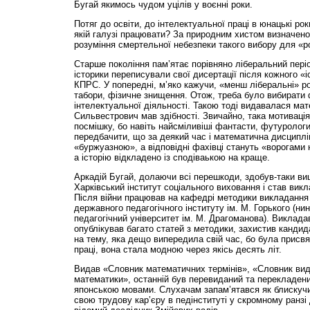
Бугай якимось чудом уцілів у воєнні роки.
Потяг до освіти, до інтелектуальної праці в юнацькі ро
якій галузі працювати? За природним хистом визначено:
розуміння смертельної небезпеки такого вибору для «р
Старше покоління пам’я­тає порівняно ліберальний пері
історики переписували свої дисертації після кожного «
КПРС. У попередні, м’яко кажучи, «менш ліберальні» р
табори, фізичне знищення. Отож, треба було вибирати
інтелектуальної діяльності. Такою тоді видавалася мат
Сильвестрович мав здібності. Звичайно, така мотивація
посмішку, бо навіть найсміливіші фантасти, футурологи
передбачити, що за деякий час і математична дисциплі
«буржуазною», а відповідні фахівці стануть «ворогами 
а історію відкладено із сподіваькою на краще.
Аркадій Бугай, долаючи всі перешкоди, здобув-таки вищ
Харківський інститут соціального виховання і став вик
Після війни працював на кафедрі методики викладання
державного педагогічного інституту ім. М. Горького (ни
педагогічний університет ім. М. Драгоманова). Викладав
опублікував багато статей з методики, захистив канди
на тему, яка дещо випередила свій час, бо була присвяч
праці, вона стала модною через якісь десять літ.
Видав «Словник математичних термінів», «Словник вида
математики», останній був перевиданий та перекладений
японською мовами. Слухачам запам’ятався як блискучий
свою трудову кар’єру в педінституті у скромному ранзі