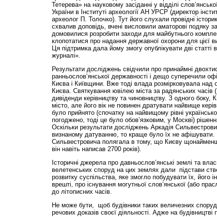
Тетерева» на науковому засіданні у відділі слов’янсько
України в Інституті археології АН УРСР (директор інсти
археолог П. Толочко). Тут його слухали провідні істори
схвалив доповідь, вчені висловили аматорові подяку з
домовилися розробити заходи для майбутнього комплек
клопотатися про надання державної охорони для цієї в
Ця підтримка дала йому змогу опублікувати дві статті 
журналі».
Результати досліджень свідчили про принаймні двохтис
ранньослов’янської державності і дещо суперечили офіц
Києва і Київщини. Вже тоді влада розмірковувала над 
Києва. Святкування ювілею міста за радянських часів (
дивіденди керівництву та чиновництву. З одного боку, 
місто, але його вік не повинен дратувати найвище керів
було прийнято (спочатку на найвищому рівні українськог
погоджено, тоді це було обов’язковим, у Москві) рішенн
Оскільки результати досліджень Аркадія Сильвестрови
визнаному датуванню, то краще було їх не афішувати. 
Сильвестровича полягала в тому, що Києву щонайме
він навіть написав 2700 років).
Історичні джерела про давньослов’янські землі та влас
велетенських споруд на цих землях дали підстави ств
розвитку суспільства, яке змогло побудувати їх, його ін
врешті, про існування могутньої слов’янської (або прас
до літописних часів.
Не може бути, щоб будівники таких величезних споруд
речових доказів своєї діяльності. Адже на будівництві