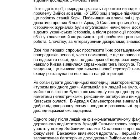
відомий дослідник Змійових валів.
Потяг до історії, природна цікавість і зрештою випадок 
проблему Змійових валів. «У 1958 році вперше піднявся 
що поблизу станції Корчі. Побачивши на власні очі ці гр
дізнатися про них більше. Аркадій Сильвестрович з’яс
історичних журналах були опубліковані нечисленні дос
відомих українських істориків, а після революції пробл
збагнув значення й актуальність цієї проблеми і розпо
робота. Спочатку, за літературними джерелами, знайшо
Вже при перших спробах простежити їхнє розташування
попередників неповні, часто помилкові, є ще не описан
на відкриття нової, досі не дослідженої щодо розташув
навколо Києва виявилася справжньою terra incognita. 
завдання, що виникає при вивченні нової території: на
схему розташування всіх валів на цій території.
Як організувати дослідницькі експедиції аматорові-істо
«туризм вихідного дня». Автомобілів у людей не було,
майже ні в кого не було, тож молодь у вихідні дні гурт
наметами і електричками, рейсовими автобусами виїжд
Київської області. В Аркадія Сильвестровича виникла 
добре відпрацьовану схему і поєднати розважальні тур
дослідницькими експедиціями.
Одного разу після лекції на фізико-математичному факу
державного педінституту Аркадій Сильвестрович запро
участь у поході Змійовими валами. Оголошення про пох
факультеті. Бажаючих виявилося вдосталь. І перший пох
започаткував багаторічне дослідження Змійових валів 