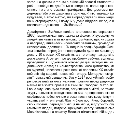
загальна довжина тільки в Київській області становить
робіт, необхідних для їхнього зведення, вали порівнюю
стіною, і з єгипетськими пірамідами... Досі достеменно 
держава (або різні держави в різні часи) піклувалася їх
будували, з якою метою, чи виправдовували вони надії н
вони огороджували, і чому їх у дуже віддалених одне в
називають однаково — Змійовими?
Дослідження Змійових валів стало основною справою ж
1988), математика і викладача за фахом. У вузькому ко
людей він навіть мав прізвисько Змійовик, що, як здав
а насправді виявилось «почесним званням», громадськ
безперечних досягнень. Як видно із праць Аркадія Сил
«змійовиків» серед його попередників було не більше д
десь у 10-х роках XX століття, а з того часу і аж до кінц
досліджень А.Бугая, про цю проблему забули, відповідн
проводилися. Відновився інтерес до цієї загадки нашої 
діяльності Аркадія Сильвестровича. Його дитинство, мо
на буремні, небезпечні роки першої половини ХХ століт
цей світ від хвороб, пошестей, голоду. Молодим помер 
лінії, сільський священик, був у 1917 році убитий граб
репресований за якісь незначні провини перед радянс
майже все життя провів у в’язницях і таборах. Матір я
і вона змушена була тікати, загубитися в місті, бо таки
«куркульського» походження та брата репресованого на
особливо ж небезпечною в роки «воєнного комунізму», 
української інтелігенції. Життя було постійною бороть
своїх коренів, переїзди з місця на місце, відсутність бу
близьких людей, потреба здобувати освіту, чигання см
Мобілізований на початку Великої вітчизняної війни до 