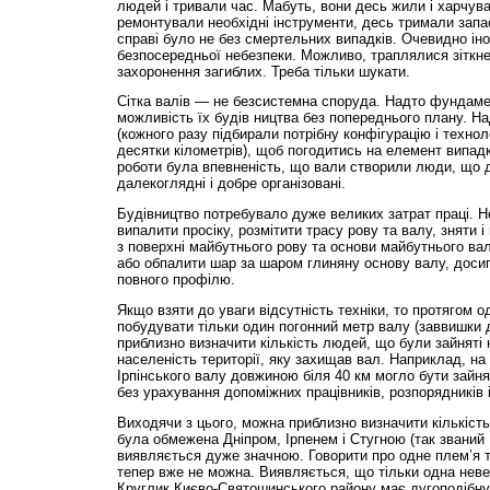
людей і тривали час. Мабуть, вони десь жили і харчува
ремонтували необхідні інструменти, десь тримали запаси
справі було не без смертельних випадків. Очевидно ін
безпосередньої небезпеки. Можливо, траплялися зіткнен
захоронення загиблих. Треба тільки шукати.
Сітка валів — не безсистемна споруда. Надто фундаме
можливість їх будів ництва без попереднього плану. Н
(кожного разу підбирали потрібну конфігурацію і техно
десятки кілометрів), щоб погодитись на елемент випадк
роботи була впевненість, що вали створили люди, що до
далекоглядні і добре організовані.
Будівництво потребувало дуже великих затрат праці. Н
випалити просіку, розмітити трасу рову та валу, зняти і
з поверхні майбутнього рову та основи майбутнього ва
або обпалити шар за шаром глиняну основу валу, дос
повного профілю.
Якщо взяти до уваги відсутність техніки, то протягом 
побудувати тільки один погонний метр валу (заввишки 
приблизно визначити кількість людей, що були зайняті н
населеність території, яку захищав вал. Наприклад, на
Ірпінського валу довжиною біля 40 км могло бути зайня
без урахування допоміжних працівників, розпорядників 
Виходячи з цього, можна приблизно визначити кількість
була обмежена Дніпром, Ірпенем і Стугною (так званий
виявляється дуже значною. Говорити про одне плем’я 
тепер вже не можна. Виявляється, що тільки одна неве
Круглик Києво-Святошинського району має дугоподібну