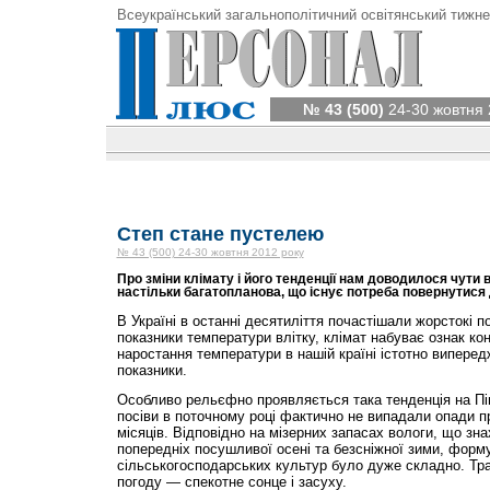
Всеукраїнський загальнополітичний освітянський тижне
№ 43 (500)
24-30 жовтня 
Степ стане пустелею
№ 43 (500) 24-30 жовтня 2012 року
Про зміни клімату і його тенденції нам доводилося чути
настільки багатопланова, що існує потреба повернутися д
В Україні в останні десятиліття почастішали жорстокі п
показники температури влітку, клімат набуває ознак ко
наростання температури в нашій країні істотно випере
показники.
Особливо рельєфно проявляється така тенденція на Півд
посіви в поточному році фактично не випадали опади п
місяців. Відповідно на мізерних запасах вологи, що зна
попередніх посушливої осені та безсніжної зими, форм
сільськогосподарських культур було дуже складно. Тра
погоду — спекотне сонце і засуху.