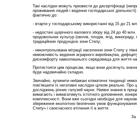
Такі наслідки можуть призвести до десертіфікаціі (непр
проживання людей і ведення господарської діяльності) 
фактично до:
- втарти у господарському використанні від 15 до 21 м
- недостачі щорічного валового збору від 24 до 40 млн. 
продовольчих культур (овочів, плодів, ягід, винограду, г
традиційною продукцією зони Степу;
- неконтрольована міграції населення зони Степу у півні
неможливість ведення аграрного виробництва, дефіциту 
дискомфорту навколишнього середовища для життя на 
Протистояти цим процесам, якщо вони досягнуть значног
буде надзвичайно складно.
Звичайно, зупинити небажані кліматичні тенденції нем
пом’якшити їх негативні наслідки цілком реально. Про 
досліджень різних галузей науки. Наявні знання в проц
вимагають і вимагатимуть істотного доповнення, конкрет
комплексності. Вони вже сьогодні необхідні для науко
збереження екологічно безпечних умов функціонування б
Степу» і своєчасного втілення її в життя.
За 