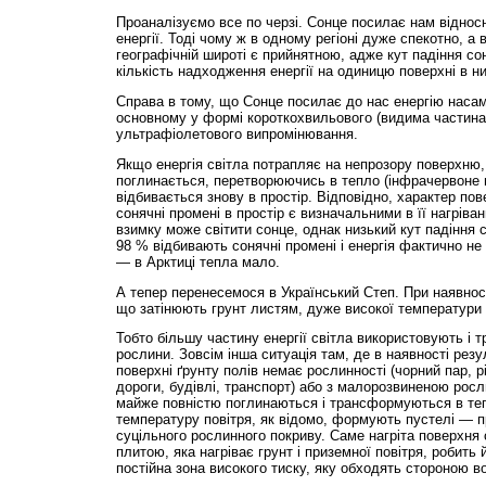
Проаналізуємо все по черзі. Сонце посилає нам відносн
енергії. Тоді чому ж в одному регіоні дуже спекотно, а 
географічній широті є прийнятною, адже кут падіння сон
кількість надходження енергії на одиницю поверхні в н
Справа в тому, що Сонце посилає до нас енергію насам
основному у формі короткохвильового (видима частина 
ультрафіолетового випромінювання.
Якщо енергія світла потрапляє на непрозору поверхню
поглинається, перетворюючись в тепло (інфрачервоне 
відбивається знову в простір. Відповідно, характер повер
сонячні промені в простір є визначальними в її нагріван
взимку може світити сонце, однак низький кут падіння св
98 % відбивають сонячні промені і енергія фактично не
— в Арктиці тепла мало.
А тепер перенесемося в Український Степ. При наявнос
що затінюють грунт листям, дуже високої температури в
Тобто більшу частину енергії світла використовують і
рослини. Зовсім інша ситуація там, де в наявності резу
поверхні ґрунту полів немає рослинності (чорний пар, р
дороги, будівлі, транспорт) або з малорозвиненою росл
майже повністю поглинаються і трансформуються в те
температуру повітря, як відомо, формують пустелі — п
суцільного рослинного покриву. Саме нагріта поверхня
плитою, яка нагріває грунт і приземної повітря, робить
постійна зона високого тиску, яку обходять стороною во