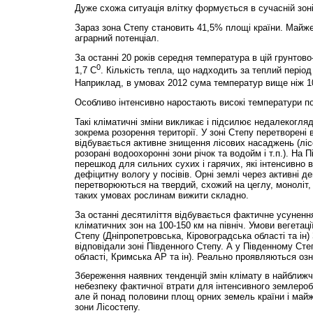
Дуже схожа ситуація влітку формується в сучасній зоні
Зараз зона Степу становить 41,5% площі країни. Майж
аграрний потенціал.
За останні 20 років середня температура в цій грунтово
0
1,7 С
. Кількість тепла, що надходить за теплий період 
Наприклад, в умовах 2012 сума температур вище ніж 1
Особливо інтенсивно наростають високі температури по
Такі кліматичні зміни викликає і підсилює недалекогля
зокрема розорення території. У зоні Степу перетворені 
відбувається активне знищення лісових насаджень (лісов
розорані водоохоронні зони річок та водойм і т.п.). На 
перешкод для сильних сухих і гарячих, які інтенсивно
дефіцитну вологу у посівів. Орні землі через активні де
перетворюються на твердий, схожий на цеглу, моноліт,
таких умовах рослинам вижити складно.
За останні десятиліття відбувається фактичне усуненн
кліматичних зон на 100-150 км на північ. Умови вегетації
Степу (Дніпропетровська, Кіровоградська області та ін)
відповідали зоні Південного Степу. А у Південному Сте
області, Кримська АР та ін). Реально проявляються оз
Збереження наявних тенденцій змін клімату в найближч
небезпеку фактичної втрати для інтенсивного землеробс
але й понад половини площ орних земель країни і майж
зони Лісостепу.