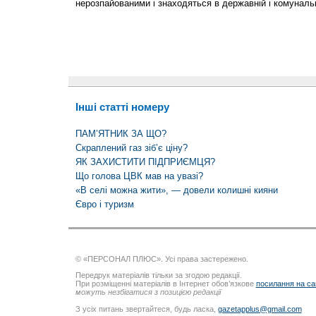
нерозпайованими і знаходяться в державній і комунальн
Інші статті номеру
ПАМ’ЯТНИК ЗА ЩО?
Скраплений газ зіб’є ціну?
ЯК ЗАХИСТИТИ ПІДПРИЄМЦЯ?
Що голова ЦВК мав на увазі?
«В селі можна жити», — довели колишні кияни
Євро і туризм
© «ПЕРСОНАЛ ПЛЮС». Усі права застережено.
Передрук матеріалів тільки за згодою редакції.
При розміщенні матеріалів в Інтернет обов’язкове
посилання на са
можуть незбігатися з позицією редакції
З усіх питань звертайтеся, будь ласка,
gazetapplus@gmail.com