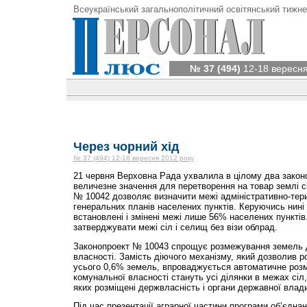
Всеукраїнський загальнополітичний освітянський тижне
№ 37 (494)
12-18 вересня
Через чорний хід
№ 37 (494) 12-18 вересня 2012 року
21 червня Верховна Рада ухвалила в цілому два закон
величезне значення для перетворення на товар землі с
№ 10042 дозволяє визначити межі адміністративно-тер
генеральних планів населених пунктів. Керуючись нині
встановлені і змінені межі лише 56% населених пункті
затверджувати межі сіл і селищ без візи облрад.
Законопроект № 10043 спрощує розмежування земель д
власності. Замість діючого механізму, який дозволив р
усього 0,6% земель, впроваджується автоматичне ро
комунальної власності стануть усі ділянки в межах сіл, 
яких розміщені держвласність і органи державної влад
Під час презентації аграрної частини програми об’єднаної