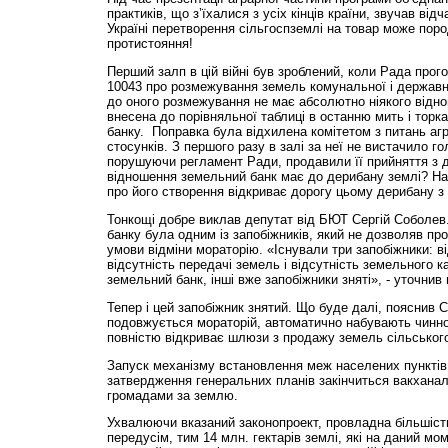
практиків, що з’їхалися з усіх кінців країни, звучав від
Україні перетворення сільгоспземлі на товар може пор
протистояння!
Перший залп в цій війні був зроблений, коли Рада про
10043 про розмежування земель комунальної і державно
до оного розмежування не має абсолютно ніякого відн
внесена до порівняльної таблиці в останню мить і тор
банку. Поправка була відхилена комітетом з питань агр
стосунків. З першого разу в залі за неї не вистачило гол
порушуючи регламент Ради, продавили її прийняття з 
відношення земельний банк має до дерибану землі? На
про його створення відкриває дорогу цьому дерибану з 
Тонкощі добре виклав депутат від БЮТ Сергій Соболев.
банку була одним із запобіжників, який не дозволяв пр
умови відміни мораторію. «Існували три запобіжники: в
відсутність передачі земель і відсутність земельного 
земельний банк, інші вже запобіжники зняті», - уточнив 
Тепер і цей запобіжник знятий. Що буде далі, пояснив С
подовжується мораторій, автоматично набувають чинност
повністю відкриває шлюзи з продажу земель сільськог
Запуск механізму встановлення меж населених пунктів
затвердження генеральних планів закінчиться вакханал
громадами за землю.
Ухвалюючи вказаний законопроект, провладна більшість
передусім, тим 14 млн. гектарів землі, які на даний м