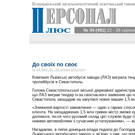
Всеукраїнський загальнополітичний освітянський тижне
№ 34 (491)
22 - 28 серпн
До своїх по своє
№ 34 (491) 22 - 28 серпня 2012 року
Компанія Львівські автобусні заводи (ЛАЗ) виграла тен
тролейбусів в Севастополь.
Голова Севастопольської міської державної адміністра
що ЛАЗ виграв тендер із-за своєчасного зниження цін н
Севастополь заощадив на закупівлі нових машин 1,5 мл
«Зниження вартості замовлення — один з гарних способ
клієнта. На заощаджених 1,5 млн гривен місто зможе 
допомоги, після чого рухомий склад цієї служби буде 
новими автомобілями з сучасним устаткуванням», — від
Нагадаємо, в липні донецька влада подала до Господар
Львівського автобусного заводу у зв’язку з тим, що пі