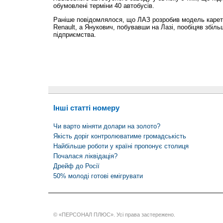
обумовлені терміни 40 автобусів.
Раніше повідомлялося, що ЛАЗ розробив модель карети
Renault, а Янукович, побувавши на Лазі, пообіцяв збі
підприємства.
Інші статті номеру
Чи варто міняти долари на золото?
Якість доріг контролюватиме громадськість
Найбільше роботи у країні пропонує столиця
Почалася ліквідація?
Дрейф до Росії
50% молоді готові емігрувати
© «ПЕРСОНАЛ ПЛЮС». Усі права застережено.