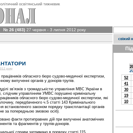
олітичний освітянський тижневик
№ 26 (483)
27 червня - 3 липня 2012 року
свіжий 
Пі
АНТАТОРИ
2
2012 року
2
 працівників обласного бюро судово-медичної експертизи,
52
нному вилученні органів у донорів-трупів.
41
ділі зв’язків з громадськістю управління МВС України в
30
ті, слідчим управлінням УМВС порушено кримінальну
19
рацівників обласного бюро судово-медичної експертизи, які
10
злочину, передбаченого ч.5 статті 143 Кримінального
ня встановленого законом порядку трансплантації органів
не за попередньою змовою осіб).
овано факти протиправних дій при вилученні анатомічних
онентів та фрагментів у трупів-донорів.
інальної справи затримано в порядку статті 115