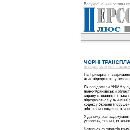
Всеукраїнський загальноп
ЧОРНІ ТРАНСПЛ
№ 26 (483) 27 червня - 3 липня 
На Прикарпатті затримано
яких підозрюють у незако
Як повідомили УНІАН у від
Івано-Франківській облас
справу стосовно п’ятьох п
підозрюються у вчиненні 
кодексу України (порушен
або тканин людини, вчине
У даному разі задокумент
утворень, тканин, їх комп
Чотирьох фігурантів крим