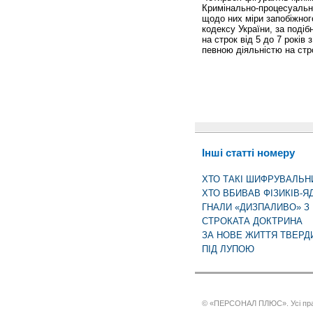
Кримінально-процесуально
щодо них міри запобіжного
кодексу України, за подіб
на строк від 5 до 7 років
певною діяльністю на стро
Інші статті номеру
ХТО ТАКІ ШИФРУВАЛЬН
ХТО ВБИВАВ ФІЗИКІВ-Я
ГНАЛИ «ДИЗПАЛИВО» З
СТРОКАТА ДОКТРИНА
ЗА НОВЕ ЖИТТЯ ТВЕРД
ПІД ЛУПОЮ
© «ПЕРСОНАЛ ПЛЮС». Усі пра