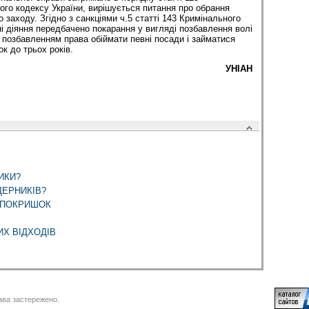
го кодексу України, вирішується питання про обрання
 заходу. Згідно з санкціями ч.5 статті 143 Кримінального
ні діяння передбачено покарання у вигляді позбавлення волі
 з позбавленням права обіймати певні посади і займатися
к до трьох років.
УНІАН
ИКИ?
ДЕРНИКІВ?
 ПОКРИШОК
ИХ ВІДХОДІВ
ва застережено.