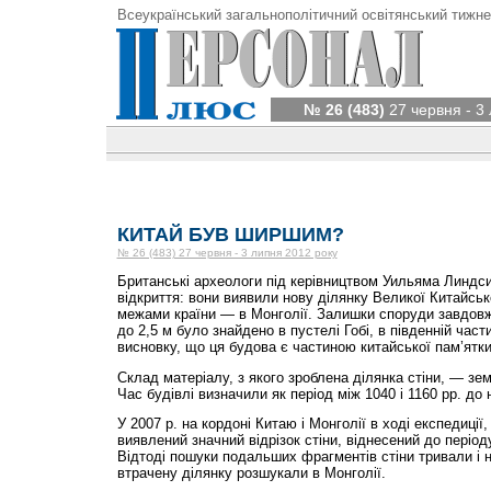
Всеукраїнський загальнополітичний освітянський тижне
№ 26 (483)
27 червня - 3
КИТАЙ БУВ ШИРШИМ?
№ 26 (483) 27 червня - 3 липня 2012 року
Британські археологи під керівництвом Уильяма Линдси
відкриття: вони виявили нову ділянку Великої Китайсько
межами країни — в Монголії. Залишки споруди завдовж
до 2,5 м було знайдено в пустелі Гобі, в південній част
висновку, що ця будова є частиною китайської пам’ятки
Склад матеріалу, з якого зроблена ділянка стіни, — земл
Час будівлі визначили як період між 1040 і 1160 рр. до 
У 2007 р. на кордоні Китаю і Монголії в ході експедиції
виявлений значний відрізок стіни, віднесений до період
Відтоді пошуки подальших фрагментів стіни тривали і 
втрачену ділянку розшукали в Монголії.