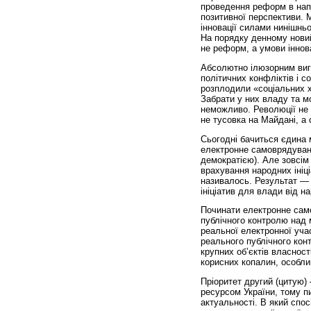
проведення реформ в напр
позитивної перспективи. М
інновації силами нинішньо
На порядку денному новий
не реформ, а умови іннова
Абсолютно ілюзорним виг
політичних конф­лік­тів і
розплодили «соціальних хи
Забрати у них владу та м
неможливо. Революції не 
не тусовка на Майдані, а
Сьогодні бачиться єдина
електронне самоврядуван
демократією). Але зовсім 
врахування народних ініц
називалось. Результат — 
ініціатив для влади від н
Починати електронне само
публічного контролю над
реальної електронної учас
реального публічного кон
крупних об’єктів власнос
корисних копалин, особли
Пріоритет другий (цитую)
ресурсом України, тому п
актуальності. В який спос