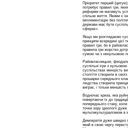
Пріоритет перший (цитую)
потребує правил гри, яких
реформи не матимуть успі
спільне життя. Якими є і
імплементацію без політич
держави має бути суспіль
сферах».
Якщо ми розглядаємо сусп
принципи всередині цієї т
правил гри, бо в рабовла
правила гри жорстко дотр
сумою чи з ненульовою п
Рабовласницьке, феодальн
суспільні ігри з нульовою
суспільствах меншість виг
століття створили в своїх
прошарки середнього класу
людства створила принцип
виграє, і тільки меншість
Водночас криза, яка руйн
повертаючи їх до традиці
попереднього стану, коли 
точки зору ідеології дуже
мультикультуралізмом в і
Демократія дуже швидко п
який в свою чергу перест