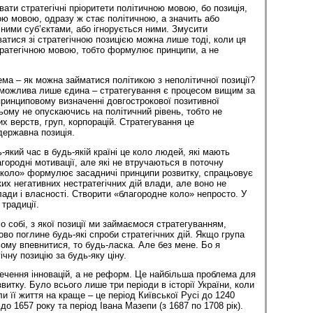
ти стратегічні пріоритети політичною мовою, бо позиція,
ю мовою, одразу ж стає політичною, а значить або
чними суб’єктами, або ігнорується ними. Змусити
ватися зі стратегічною позицією можна лише тоді, коли ця
ратегічною мовою, тобто формулює принципи, а не
ма – як можна займатися політикою з неполітичної позиції?
я можлива лише єдина – стратегування є процесом вищим за
 принциповому визначенні довгострокової позитивної
ьому не опускаючись на політичний рівень, тобто не
их верств, груп, корпорацій. Стратегування це
державна позиція.
який час в будь-якій країні це коло людей, які мають
городні мотивації, але які не втручаються в поточну
 коло» формулює засадничі принципи розвитку, спрацьовує
их негативних нестратегічних дій влади, але воно не
ади і власності. Створити «благородне коло» непросто. У
традиції.
 собі, з якої позиції ми займаємося стратегуванням,
ово поглине будь-які спроби стратегічних дій. Якщо група
ому впевнитися, то будь-ласка. Але без мене. Бо я
чну позицію за будь-яку ціну.
печення інновацій, а не реформ. Це найбільша проблема для
розвитку. Було всього лише три періоди в історії України, коли
ли її життя на краще – це період Київської Русі до 1240
до 1657 року та період Івана Мазепи (з 1687 по 1708 рік).