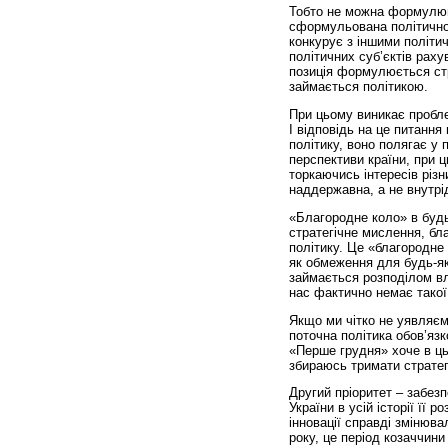
Тобто не можна формулюва
сформульована політично
конкурує з іншими політи
політичних суб’єктів раху
позиція формулюється ст
займається політикою.
При цьому виникає пробле
І відповідь на це питанн
політику, воно полягає у
перспективи країни, при ц
торкаючись інтересів різн
наддержавна, а не внутрі
«Благородне коло» в будь-
стратегічне мислення, бла
політику. Це «благородне
як обмеження для будь-як
займається розподілом вл
нас фактично немає такої 
Якщо ми чітко не уявляємо
поточна політика обов’язк
«Перше грудня» хоче в ць
збираюсь тримати стратегі
Другий пріоритет – забез
України в усій історії її 
інновації справді змінюва
року, це період козаччини 