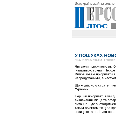
Всеукраїнський загальноп
У ПОШУКАХ НОВО
№ 22 (479) 30 травня - 5 червня
Читаючи пріоритети, які 
ініціативою групи «Перше 
Випрацювані пріоритети 
непродуманими, а частко
Що ж дійсно є стратегічн
України?
Перший пріоритет, який д
визначення місця та сфери
питання – де знаходиться
таким об’єктом як ціла кр
позицією, а політика не 