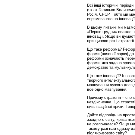
Всі інші історичні період
(як от Галицько-Волинське
Росія, СРСР. Тобто ми ма
спрямованого на інновації
В цьому питанні ми маємо
«Перше грудня» вважає, щ
інновації. Якщо ви думає
принципово різні стратегії
Що таке реформа? Реформа
форми (наявної зараз) до 
реформи означають перехі
форми, яка задана зразка
демократію та мультикуль
Що таке інновації? Іннова
творчого інтелектуальног
мавпування чужого досвід
все одно мавпування.
Причому стратегія – споча
нездійсненна. Цю стратег
цивілізаційної кризи. Тепе
Дайте відповідь на прост
західного світу, криза як
не розпочалася? Якщо ми 
такому разі нам одразу же
після­кризового світу?