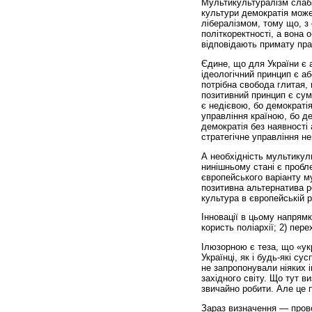
Мультикультуралізм слабк
культури демократія може
лібералізмом, тому що, з 
політкоректності, а вона 
відповідають примату пра
Єдине, що для України є 
ідеологічний принцип є а
потрібна свобода глитая,
позитивний принцип є сумн
є недієвою, бо демократія
управління країною, бо д
демократія без наявності 
стратегічне управління н
А необхідність мультикул
нинішньому стані є пробл
європейського варіанту м
позитивна альтернатива р
культура в європейській 
Інновації в цьому напрямк
користь поліархії; 2) пер
Ілюзорною є теза, що «укр
Українці, як і будь-які су
не запропонували ніяких 
західного світу. Що тут 
звичайно робити. Але це 
Зараз визначення — прово