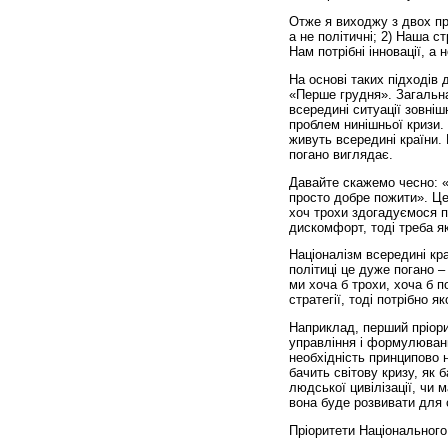
Отже я виходжу з двох при
а не політичні; 2) Наша с
Нам потрібні інновації, а
На основі таких підходів
«Перше грудня». Загальна 
всередині ситуації зовніш
проблем нинішньої кризи. 
живуть всередині країни. 
погано виглядає.
Давайте скажемо чесно: «У
просто добре пожити». Це
хоч трохи здогадуємося п
дискомфорт, тоді треба як
Націоналізм всередині краї
політиці це дуже погано –
ми хоча б трохи, хоча б по
стратегії, тоді потрібно я
Наприклад, перший пріори
управління і формулюванн
необхідність принципово но
бачить світову кризу, як б
людської цивілізації, чи м
вона буде розвивати для св
Пріоритети Національного