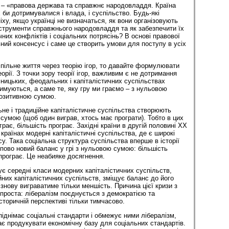
 – «правова держава та справжнє народовладдя. Країна
 би дотримувалися і влада, і суспільство. Будь-які
ху, якщо українці не визначаться, як вони організовують
нструменти справжнього народовладдя та як забезпечити їх
них конфліктів і соціальних потрясінь? В основі правової
ний консенсус і саме це створить умови для поступу в усіх
ільне життя через теорію ігор, то давайте формулювати
еорії. З точки зору теорії ігор, важливим є не дотримання
сницьких, феодальних і капіталістичних суспільствах
имуються, а саме те, яку гру ми граємо – з нульовою
озитивною сумою.
е і традиційне капіталістичне суспільства створюють
 сумою (щоб один виграв, хтось має програти). Тобто в цих
рає, більшість програє. Західні країни в другій половині ХХ
 країнах модерні капіталістичні суспільства, де є широкі
. Така соціальна структура суспільства вперше в історії
ово новий баланс у грі з нульовою сумою: більшість
 програє. Це неабияке досягнення.
ує середні класи модерних капіталістичних суспільств,
йних капіталістичних суспільств, зміщує баланс до його
знову виграватиме тільки меншість. Причина цієї кризи з
 проста: лібералізм поєднується з демократією та
сторичній перспективі тільки тимчасово.
іднімає соціальні стандарти і обмежує ними лібералізм,
ає продукувати економічну базу для соціальних стандартів.