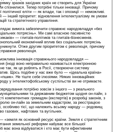
ямку зразків західних країн не створить для України
и спізнилися. Тепер потрібні тільки інновації. Причому
ї політичної еліти — як влади, так і опозиції — неможливі.
 — інший пріоритет: відновлення інтелектуалізму як умови
цій та стратегічного управління.
лядає вимога забезпечити справжнє народовладдя «без
 соціальних потрясінь». Ми самі власною пасивністю
жаків» — глитаїв-політиків та глитаїв-бізнесменів.
онопольний економічний вплив без соціальних потрясінь
уникнути. Отже другим пріоритетом є революція, причому
 справжня революція.
 можлива інновація справжнього народовладдя —
ня (іноді воно неправильно називається електронною
не так, як це роблять в Росії, створюючи систему
іатив. Щось подібне у нас вже було — «ідеальна країна»
«пшик». Не тіште себе ілюзіями. Ніяких інноваційних
ароду у інтелектофобському суспільстві ви не отримаєте.
врядування потрібно зовсім з іншого — з реального
 муніципальними та державним бюджетом щодня он-лайн, з
ті компетентних громадян (експертів) в розробці законів, з
тролю он-лайн за земельним кадастром, за реєстрацією
ті, особливо тієї, що належить всьому народу — родовищ
во газових, нафтових та вугільних.
 — «земля як основний ресурс країни. Земля є стратегічним
итання земельної реформи набуває все більшої
іб має вона відбуватися і хто має бути ефективним