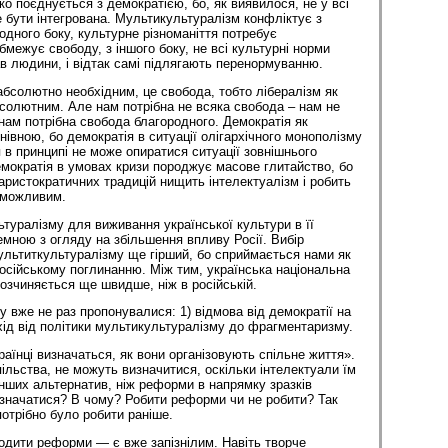
о поєднується з демократією, бо, як виявилося, не у всі
 бути інтегрована. Мультикультуралізм конфліктує з
одного боку, культурне різноманіття потребує
обмежує свободу, з іншого боку, не всі культурні норми
в людини, і відтак самі підлягають перенормуванню.
абсолютно необхідним, це свобода, тобто лібералізм як
бсолютним. Але нам потрібна не всяка свобода – нам не
 нам потрібна свобода благородного. Демократія як
івною, бо демократія в ситуації олігархічного монополізму
 в принципі не може опиратися ситуації зовнішнього
емократія в умовах кризи породжує масове глитайство, бо
аристократичних традицій нищить інтелектуалізм і робить
еможливим.
ьтуралізму для виживання української культури в її
емною з огляду на збільшення впливу Росії. Вибір
ультиткультуралізму ще гірший, бо сприймається нами як
осійському поглинанню. Між тим, українська національна
розчиняється ще швидше, ніж в російській.
у вже не раз пропонувалися: 1) відмова від демократії на
ехід від політики мультикультуралізму до фрагментаризму.
аїнці визначаться, як вони організовують спільне життя».
спільства, не можуть визначитися, оскільки інтелектуали їм
інших альтернатив, ніж реформи в напрямку зразків
визначатися? В чому? Робити реформи чи не робити? Так
потрібно було робити раніше.
дити реформи — є вже запізнілим. Навіть творче