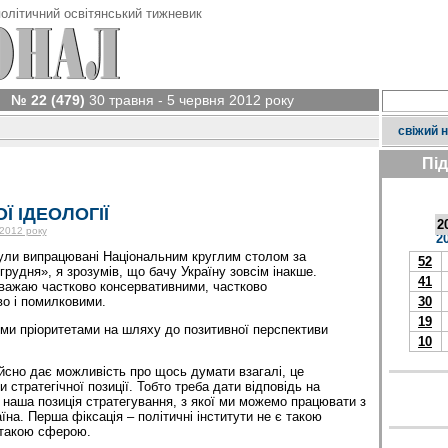
олітичний освітянський тижневик
№ 22 (479)
30 травня - 5 червня 2012 року
свіжий 
Пі
Ї ІДЕОЛОГІЇ
2
 2012 року
2
були випрацювані Національним круглим столом за
52
грудня», я зрозумів, що бачу Україну зовсім інакше.
41
вважаю частково консервативними, частково
во і помилковими.
30
19
ими пріоритетами на шляху до позитивної перспективи
10
ійсно дає можливість про щось думати взагалі, це
 стратегічної позиції. Тобто треба дати відповідь на
 наша позиція стратегування, з якої ми можемо працювати з
аїна. Перша фіксація – політичні інститути не є такою
є такою сферою.