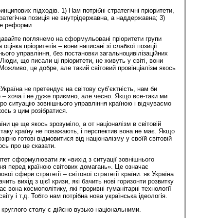
нципових підходів. 1) Нам потрібні стратегічні пріоритети,
тратегічна позиція не внутрідержавна, а наддержавна; 3)
 не реформи.
 давайте поглянемо на сформульовані пріоритети групи
оцінка пріоритетів – вони написані зі слабкої позиції
нього управління, без постановки загальноцивілізаційних
Люди, що писали ці пріоритети, не живуть у світі, вони
Можливо, це добре, але такий світовий провінціа­лізм якось
країна не претендує на світову суб’єктність, нам би
 – хоча і не дуже приємно, але чесно. Якщо все-таки ми
ро ситуацію зовнішнього управління країною і відчуваємо
ось з цим розібратися.
ни це ще якось зрозуміло, а от націоналізм в сві­товій
 таку країну не поважають, і перспектив вона не має. Якщо
зірно готові відмовитися від націоналізму у своїй світовій
кось про це сказати.
тет сформулювати як «вихід з ситуації зовнішнього
я перед країною світових домагань». Це означає
вої сфери стратегії – світової стратегії країни: як Україна
ачить вихід з цієї кризи, які бачить нові горизонти розвитку
ає вона космополітику, які проривні гуманітарні технології
іту і т.д. Тобто нам потрібна нова українська ідеологія.
 круглого столу є дійсно вузько національними.