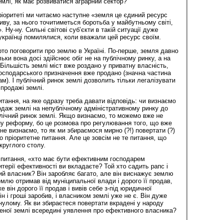
млі, як має розвиватися аграрний сектор?”
ріоритеті ми читаємо наступне «земля це єдиний ресурс
иву, за нього точитиметься боротьба у майбутньому світі,
 Ну-ну. Сильні світові суб’єкти в такій ситуації дуже
українці помилялися, коли вважали цей ресурс своїм.
то поговорити про землю в Україні. По-перше, земля давно
льки вона досі здійснює обіг не на публічному ринку, а на
Більшість землі міст вже роздано у приватну власність,
господарського призначення вже продано (значна частина
м). І публічний ринок землі дозволить тільки легалізувати
а продажі землі.
итання, на яке одразу треба давати відповідь: чи визнаємо
родаж землі на непублічному адміністративному ринку до
блічний ринок землі. Якщо визнаємо, то можемо вже не
у реформу, бо це розмова про регулювання того, що вже
е визнаємо, то як ми збираємося мирно (?!) повертати (?)
 пріоритетне питання. Але це зовсім не те питання, що
руглого столу.
а питання, «хто має бути ефективним господарем
ритерії ефективності ви вкладаєте? Той хто садить рапс і
й власник? Він заробляє багато, але він виснажує землю
емлю отримав від муніципальної влади і дорого її продав,
він дорого її продав і вивів себе з-під юридичної
н і гроші заробив, і власником землі уже не є. Він дуже
улому. Як ви збираєтеся повертати вкрадені у народу
еної землі всередині уявлення про ефективного власника?