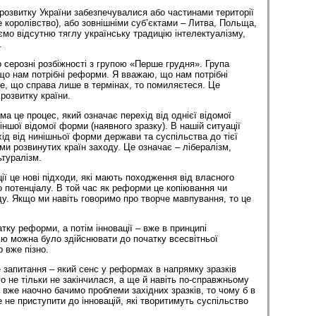
и розвитку України забезпечувалися або частинами території
 королівство), або зовнішніми суб’єктами – Литва, Польща,
ємо відсутню тяглу українську традицію інтелектуалізму,
.
 серозні розбіжності з групою «Перше грудня». Група
о нам потрібні реформи. Я вважаю, що нам потрібні
те, що справа лише в термінах, то помиляєтеся. Це
 розвитку країни.
 це процес, який означає перехід від однієї відомої
іншої відомої форми (наявного зразку). В нашій ситуації
д від нинішньої форми держави та суспільства до тієї
ми розвинутих країн заходу. Це означає – лібералізм,
туралізм.
ції це нові підходи, які мають походження від власного
о потенціалу. В той час як реформи це копіювання чи
у. Якщо ми навіть говоримо про творче мавпування, то це
тку реформи, а потім інновації – вже в принципі
ію можна було здійснювати до початку всесвітньої
р вже пізно.
е запитання – який сенс у реформах в напрямку зразків
ого не тільки не закінчилася, а ще й навіть по-справжньому
вже наочно бачимо проблеми західних зразків, то чому б в
 не приступити до інновацій, які творитимуть суспільство