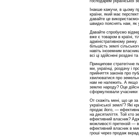
господарем української зе
Інакше кажучи, в цьому п
країни, який має перспект
давайте це використаємо».
швидко пояснять нам, як 
Давайте спробуємо відвер
вже є товаром в країні, ті
адміністративному ринку. 
більшість землі сільсько
навіть іноземним власника
всі ці здійснені роздачі т
Принципове стратегічне п
ми, українці, роздачу і п
прийняття законів про пу
хвилюватися про земельн
нам не належить. А якщо н
землю народу? Оце дійсно
сформулювали учасники к
От скажіть мені, що це з
української землі”? Які к
продає його, — ефективни
на десятиліття. Той хто з
ефективний власник? Адже 
можливості претензій — ві
ефективний власник в мин
гроші через продаж вкрад