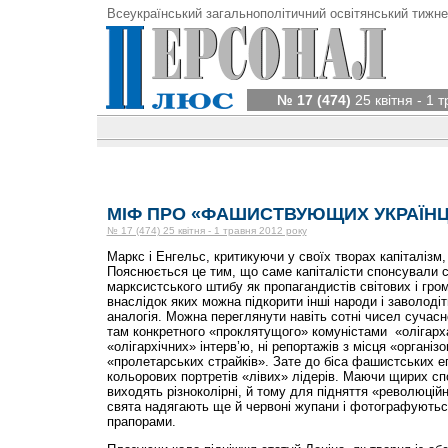
Всеукраїнський загальнополітичний освітянський тижне
№ 17 (474)
25 квітня - 1 
МІФ ПРО «ФАШИСТВУЮЩИХ УКРАЇНЦ
№ 17 (474) 25 квітня - 1 травня 2012 року
Маркс і Енгельс, критикуючи у своїх творах капіталізм
Пояснюється це тим, що саме капіталісти спонсували с
марксистського штибу як пропагандистів світових і гро
внаслідок яких можна підкорити інші народи і заволодіт
аналогія. Можна переглянути навіть сотні чисел сучасно
там конкретного «проклятущого» комуністами «олігарха
«олігархічних» інтерв’ю, ні репортажів з місця «органі
«пролетарських страйків». Зате до біса фашистських епі
кольорових портретів «лівих» лідерів. Маючи щирих спо
виходять різноколірні, й тому для підняття «революцій
свята надягають ще й червоні жупани і фотографуютьс
прапорами.