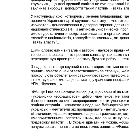
тлумачить, що досі крупний капітал не був при владі і 
закликає виборців допомогти таким партіям «взять вл
У наступному крючкотворчому реченні більшовицькі ід
правлячі Україною партії крупного капіталу… «не готов
избиратель деморализован и дезориентирован десятил
националистической (?!) и антикоммунистической проп
имеют достаточного представительства в органах влас
слухайте націоналістів, голосуйте за «левых», які доп
«взять власть”…
Цими словесними зигзагами автори «наукової праці» 
теперішні «левые» — то проекція капіталу, так само я
переворот був проекцією капіталу Другого рейху — ге
З надією на те, що крупний капітал спроможеться по-
принять вместе с ней ответственность за страну», «лів
прокручують обтелепаний старий-престарий патефон, з
і те ж: «украинские националисты, украинские неофаш
УПА, Шухевич…».
“ФУ» ще і ще раз нагадує виборцям, щоб вони ні на мит
«украинских неофашистов», цебто «люмпенов, мечтаю
благосостояние за счет экпроприации «нетитульных» 
подібна ситуація… «привела к падению Веймарской рес
українські «мечтатели экспроприировать «нетитульных
«Галичина», «фашиствующие национал-радикалы», котр
«малочисленными, опереточными», але вони, як «укр
поддержку власти”… В Україні дрімати не можна, «общ
почувствовать, понять и во весь голос заявить: «Фашиз