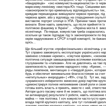
«бандерівців» «экс-коммуниста-националиста» із чер
марксизму-ленінізму «мистера-Ю» тощо. Смішними вигл
«законопроекти про кримінальну відповідальність» тих, 
кривдам перешкоджає вивішувати червоні прапори, під 
червона армія, або у відповідь на спорудження скульп
виставляє портрет хлопця із УПА. Причини таких проти
визнати. Вони навіть заявляють, що після прийняття їх 
політикою фашизму в Україні”… «Україна могла б вик
нісенітниця. По-перше, комуністам треба скараскатись
оскільки це також підпадає під їх законопрооекти по бо
окрім надрукованих в СРСР історій компартії, їм бажан
щось...
Ще більший згусток «професіональних» нісенітниць у 
Тут справно замовчують експлуатацію українського на
замінено словами «кризис», «смутное время», «экономич
політична ситуація замашкарована всілякими езопівськ
глузуванням та «лапками». Але не дивлячись на такі 
занепокоєність зростанням народного гніву. «Кризис, 
ряды люмпенов, мечтающих о «твердой руке», которая
бурь и обеспечит минимальное благосостояние за счет
«нетитульных» инородцев» ( «ФУ», стор.5). Тут же, за
«украинского избирателя» винесено докір партіям крупно
«демонстрируя полное непонимание своей роли и своег
готовы взять власть и принять, вместе с ней, ответстве
Автори цього пасажу наче й не знають, що політика вла
чи антинародні) результати її роботи, навіть незаконн
майна — теж політика. І хоч комуністи часто-густо кри
влада партій крупного капіталу, але тут головний ідеол
докоряє партіям крупного капіталу, що вони «явно не г