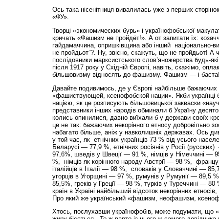
Ось така нісенітниця вивалилась уже з перших сторіно
«ФУ».
Творці «экономических бурь» і українофобської макул
кричать «Фашизм не пройдёт!». А от запитати їх: коза
гайдамаччина, опришківщина або інший національно-ви
не пройдьот”?. Ну, звісно, скажуть, що не пройдьот! А
послідовники марксистського слов’яно­жерства будь-які
після 1917 року у Східній Європі, навіть, скажімо, опл
більшовизму відносять до фашизму. Фашизм — і баста
Давайте подивимось, де у Європі найбільше бажаючих
«фашиствующей, ксенофобской нации». Якби українці 
нацією, як це розписують більшовицької закваски «нау
представники інших народів обминали б Україну десятою
колись опинилися, давно виїхали б у держави своїх кро
це не так: бажаючих некорінного етносу добровільно зос
набагато більше, аніж у навколишніх державах. Ось диві
у той час, як етнічних українців 73 % від усього населе
Беларусі — 77,9 %, етнічних росіянів у Росії (русских
97,6%, шведів у Швеції — 91 %, німців у Німеччині — 95
%, німців як корінного народу Австрії — 98 %, францу
італійців в Італії — 98 %, словаків у Словаччині — 85,
угорців в Угорщині — 97 %, румунів у Румунії — 89,5 %
85,5%, греків у Греції — 98 %, турків у Туреччині — 80 
країн в Україні найбільший відсоток некорінних етносів,
Про який же український «фашизм, неофашизм, ксено
Хтось, послухавши українофобів, може подумати, що «
жиру бісяться. То ж варто із цього ж самого довідника 