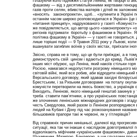
Плазуючи коло підніжжя статуй Леніна, як творця із а
фашизму — від з десятимільйонними жертвами геноцид
газів проти селян, вбивства матерів і дітей як заложник
«вносять законопроекти», щоб… «зупинити в Україні п
останнім часом широко розповсюдилася в Україні» (це 
«питання принципу», надрукованого у газеті «Комуніст» 
же повідомляється, що автор цього «законопроекту» «о
регіонів підтримати боротьбу з фашизмом в Україні».
політика фашизму в Україні» — у газеті не говориться
лише торішні події — 9 Травня 2011 року у Львові, кол
вшанувати загиблих воїнів у своїх містах, приїхали іног
Звісно, справа не в тому, що це були приїжджі, а в то
демонструють свій цинізм і вдаються до кривд. Львів’я
інших міст обурює, що Леніна, який накоїв стільки гор
Росією, намагався недопустити розгрому німецького мі
світовій війні, який все робив, аби відродити німецький 
Версальського договору, який здавав західні білоруські
Брестським, і за Ризьким договорами на поталу окупа
комуністи перетворили на якесь божество, а українці
Виходить, Ленінові, якого німецький генштаб закинув у 
треба ставити пам’ятники, а про українських повстанців,
же злочинних ленінських міжнародних договорів і зга
честь Свердлова, який разом із Леніном розпорядився 
людей на Кубані і Дону під час розкозачування назване 
більшовиків прапори такі ж червоні, як у гітлерівців?
Від справжніх причин нинішньої, далекої від прогресив
ситуації, яка так чи інакше є наслідком довготривалої по
відволікають міфічним «українським фашизмом», давн
Шухевичем, Мазепою, Бандерою, а ще глуздами про «