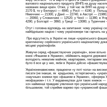
валового національного продукту (ВНП) на душу насел
названих вище країн. Отже, у той час як ВНП на душу н
2170 $, то у Белорусі — 4840, у Росії — 4190, у Польщі
Німеччині — 21300, у Данії — 22740, в Австрії — 21980, 
— 20060, у Словаччині — 12520, у Чехії — 11380, в Уг
4290, у Болгарії — 3860, у Греції — 13080, у Туреччині
Отут і головна відповідь на запитання: чому українці се
найбіднішою нацією і чому україножери так гарчать н
Про відсутність в Україні не лише «українського фашиз
краплиночку серйозного українського націоналізму док
місцеві українофоби.
Живучи серед «фашиствуючих українців», вони вільно
книзі «Фашизм в Украине», обіймають видатні державні
володіють немалим майном, квартирами, гектарами земл
було б все це у них, якби в Україні дійсно «фашиствувал
Україноненависники, працюючи «у поті чола» на високи
писати (не інакше, як крадькома, остерігаючись «украї
«научные» книжки про «фашизм в Украине», «фюрера У
неофашизм» і т.п. У видавництвах для таких книжок — 
хоч найменші правдиві уявлення про український наро
більшовизм, той сприйме варево про «украинский фаши