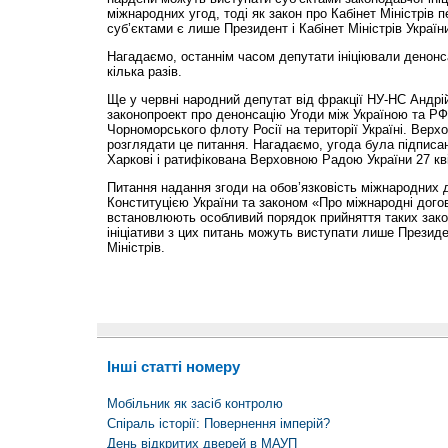
міжнародних угод, тоді як закон про Кабінет Міністрів 
суб’єктами є лише Президент і Кабінет Міністрів Україн
Нагадаємо, останнім часом депутати ініціювали денонс
кілька разів.
Ще у червні народний депутат від фракції НУ-НС Андрі
законопроект про денонсацію Угоди між Україною та РФ
Чорноморського флоту Росії на території Україні. Вер
розглядати це питання. Нагадаємо, угода була підписана
Харкові і ратифікована Верховною Радою України 27 кві
Питання надання згоди на обов’язковість міжнародних 
Конституцією України та законом «Про міжнародні дого
встановлюють особливий порядок прийняття таких закон
ініціативи з цих питань можуть виступати лише Президе
Міністрів.
Інші статті номеру
Мобільник як засіб контролю
Cпіраль історії: Повернення імперій?
День відкритих дверей в МАУП