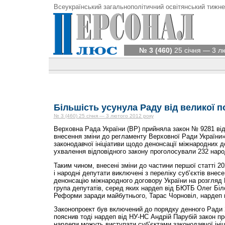
Всеукраїнський загальнополітичний освітянський тижне
№ 3 (460)
25 січня — 3 л
Більшість усунула Раду від великої п
№ 3 (460) 25 січня — 3 лютого 2012 року
Верховна Рада України (ВР) прийняла закон № 9281 від
внесення зміни до регламенту Верховної Ради України»
законодавчої ініціативи щодо денонсації міжнародних до
ухвалення відповідного закону проголосували 232 наро
Таким чином, внесені зміни до частини першої статті 
і народні депутати виключені з переліку суб’єктів внес
денонсацію міжнародного договору України на розгляд
група депутатів, серед яких нардеп від БЮТБ Олег Біл
Реформи заради майбутнього, Тарас Чорновіл, нардеп в
Законопроект був включений до порядку денного Ради 
пояснив тоді нардеп від НУ-НС Андрій Парубій закон п
нардепи можуть виступати суб’єктами законодавчої ініц