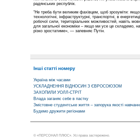
радянських республік.
“Не треба бути великим фахівцем, щоб зрозуміти: якщо
технологічні, інфраструктурні, транспортні, в енергетиц
робочої сили, територіальних можливостей, навіть мо
для загальної економіки – якщо ми усе це складемо, 
різко зростатиме», — запевняє Путін.
Інші статті номеру
Україна між часами
УСКЛАДНЕННЯ ВІДНОСИН З ЄВРОСОЮЗОМ
ЗАХОПИЛИ УОЛЛ-СТРІТ
Влада заганяє себе в пастку
Змістовне студентське життя – запорука якості навчанн
Будемо дружити регіонами
© «ПЕРСОНАЛ ПЛЮС». Усі права застережено.