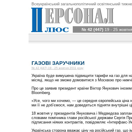
Всеукраїнський загальнополітичний освітянський тижне
№ 42 (447)
19 - 25 жовтня
ГАЗОВІ ЗАРУЧНИКИ
№ 42 (447) 19 - 25 жовтня 2011 року
Україна буде вимушена підвищити тарифи на газ для н
місяці, якщо не зможе домовитися з Москвою про нижчі
Про це заявив президент країни Віктор Янукович інозе
Bloomberg.
«Усе, чого ми хочемо, — це середня європейська ціна 
ми її не доб’ємося, нам доведеться підняти внутрішні ц
18 жовтня у президентів Януковича і Медведєва заплано
словами помічника глави російської держави Сергія Пр
підписання ніяких контрактів, повідомляє «Інтерфакс-Ук
Українська сторона вважає ціну на російський газ, що 