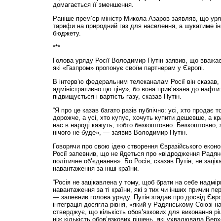
домагається її зменшення.
Раніше прем’єр-міністр Микола Азаров заявляв, що ур
тарифи на природний газ для населення, а шукатиме і
бюджету.
***
Голова уряду Росії Володимир Путін заявив, що вважає
які «Газпром» пропонує своїм партнерам у Європі.
В інтерв’ю федеральним телеканалам Росії він сказав,
адміністративно цю ціну», бо вона прив’язана до нафти
підвищується і вартість газу, сказав Путін.
“Я про це казав багато разів публічно: усі, хто продає 
дорожче, а усі, хто купує, хочуть купити дешевше, а кр
нас в народі кажуть, тобто безкоштовно. Безкоштовно, 
нічого не буде», — заявив Володимир Путін.
Говорячи про свою ідею створення Євразійського еконо
Росії запевнив, що не йдеться про «відродження Радян
політичне об’єднання». Бо Росія, сказав Путін, не заці
навантаження за інші країни.
“Росія не зацікавлена у тому, щоб брати на себе надмір
навантаження за ті країни, які з тих чи інших причин п
— запевнив голова уряду. Путін згадав про досвід Євр
інтеграція досягла рівня, «який у Радянському Союзі на
стверджує, що кількість обов’язкових для виконання р
ніж кількість обов’язкових рішень, які ухвалювала Ве