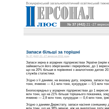
Всеукраїнський загальнополітичний освітянський тижне
№ 37 (442)
21 -27 вересн
Запаси більші за торішні
№ 37 (442) 21 -27 вересня 2011 року
Запаси зерна в аграрних підприємствах України (окрім 
займаються його зберіганням і переробкою, до 1 вересн
що на 20% більше в порівнянні з аналогічною датою 20
служба статистики.
Згідно з її даними, на вказану дату, зокрема, запаси п
тонн, ячменю — 4,1 млн тонн, кукурудзи — 0,5 млн тон
Безпосередньо у аграрних підприємствах до 1 вересня 
млн тонн, що на 21% більше торішнього показника, зок
ячменю — 2,8 млн тонн, кукурудзи — 0,4 млн тонн, іржі
Згідно з даними Держстату, запаси насіння соняшнику 
млн тонн, що на 38% менше, ніж на аналогічну дату ми