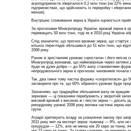
агропідприємств зберігалося 0,2 млн тонн (на 22% менш
підприємствах, що здійснюють їх переробку і зберіганн
менше).
Внутрішнє споживання зерна в Україні оцінюється прибл
За прогнозами Мінагропроду України, врожай зерна в кр
перевищить 50 млн тонн, тоді як в 2010 році Україна зі
Слід зазначити, що прогноз врожаю зерна, що стартує з
кількох переглядів збільшився до 51 млн тонн, що від
2008 року.
Разом зі зростанням урожаю «зростала» і його якісна 
Мінагропрод визнавав, що наймовірніше через затяжні 
буде не дуже добра — до 55% валу становитиме фураж,
непродовольчого зерна в прогнозах чиновників почала
Так, два тижні тому частка фуражу «скоротилася» до 5
заговорили про те, що 60% зібраного урожаю буде про
Зазначимо, що традиційне збільшення валу не кращим 
зернових — ці показники перебувають у зворотній залеж
високий врожай з високою ж і якістю зерна — досить рі
рекордному урожаї 2008 року велика частина зерна н
групи.
Аграрії критикують владу за ухвалення закону про запр
2011 року мит на експорт зерна: пшениці — 9%, але не 
кукурудзи — 12%, але не менш ніж 20 євро за тонну, 
ніж 23 євро за тонну. За їхніми словами, це призвело до 