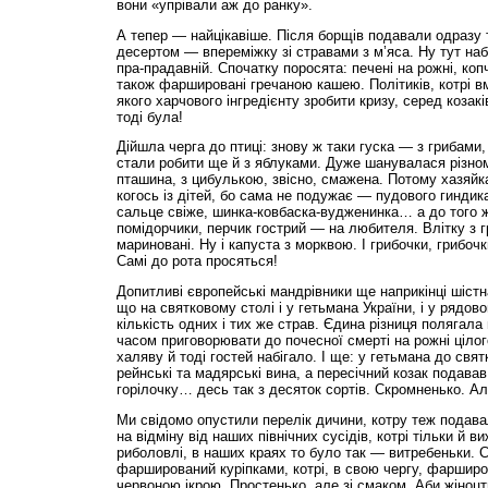
вони «упрівали аж до ранку».
А тепер — найцікавіше. Після борщів подавали одразу 
десертом — впереміжку зі стравами з м’яса. Ну тут наб
пра-прадавній. Спочатку поросята: печені на рожні, копч
також фаршировані гречаною кашею. Політиків, котрі вмі
якого харчового інгредієнту зробити кризу, серед козак
тоді була!
Дійшла черга до птиці: знову ж таки гуска — з грибами,
стали робити ще й з яблуками. Дуже шанувалася різном
пташина, з цибулькою, звісно, смажена. Потому хазяй
когось із дітей, бо сама не подужає — пудового гиндика.
сальце свіже, шинка-ковбаска-вудженинка… а до того ж,
помідорчики, перчик гострий — на любителя. Влітку з г
мариновані. Ну і капуста з морквою. І грибочки, грибочк
Самі до рота просяться!
Допитливі європейські мандрівники ще наприкінці шістн
що на святковому столі і у гетьмана України, і у рядов
кількість одних і тих же страв. Єдина різниця полягала
часом приговорювати до почесної смерті на рожні цілого
халяву й тоді гостей набігало. І ще: у гетьмана до свя
рейнські та мадярські вина, а пересічний козак подава
горілочку… десь так з десяток сортів. Скромненько. Ал
Ми свідомо опустили перелік дичини, котру теж подавал
на відміну від наших північних сусідів, котрі тільки й
риболовлі, в наших краях то було так — витребеньки. С
фарширований куріпками, котрі, в свою чергу, фарширо
червоною ікрою. Простенько, але зі смаком. Аби жіноц