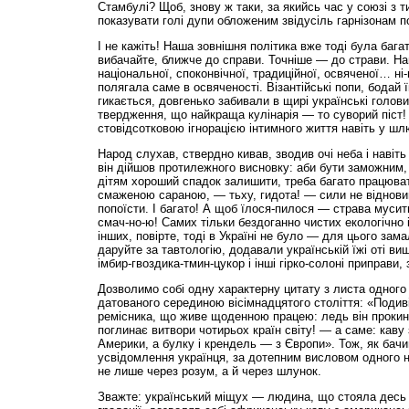
Стамбулі? Щоб, знову ж таки, за якийсь час у союзі з
показувати голі дупи обложеним звідусіль гарнізонам 
І не кажіть! Наша зовнішня політика вже тоді була бага
вибачайте, ближче до справи. Точніше — до страви. Наш
національної, споконвічної, традиційної, освяченої… ні
полягала саме в освяченості. Візантійські попи, бодай 
гикається, довгенько забивали в щирі українські голов
твердження, що найкраща кулінарія — то суворий піст!
стовідсотковою ігнорацією інтимного життя навіть у шл
Народ слухав, ствердно кивав, зводив очі неба і навіт
він дійшов протилежного висновку: аби бути заможним, 
дітям хороший спадок залишити, треба багато працюва
смаженою сараною, — тьху, гидота! — сили не віднови
попоїсти. І багато! А щоб їлося-пилося — страва муси
смач-но-ю! Самих тільки бездоганно чистих екологічно 
інших, повірте, тоді в Україні не було — для цього зам
даруйте за тавтологію, додавали українській їжі оті в
імбир-гвоздика-тмин-цукор і інші гірко-солоні приправи, з
Дозволимо собі одну характерну цитату з листа одного
датованого серединою вісімнадцятого століття: «Подив
ремісника, що живе щоденною працею: ледь він прокин
поглинає витвори чотирьох країн світу! — а саме: каву з
Америки, а булку і крендель — з Європи». Тож, як бачи
усвідомлення українця, за дотепним висловом одного 
не лише через розум, а й через шлунок.
Зважте: український міщух — людина, що стояла десь