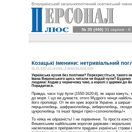
Всеукраїнський загальнополітичний освітянський тижне
№ 35 (440)
31 серпня - 6
Козацькі Іменини: нетривіальний погл
№ 35 (440) 31 серпня - 6 вересня 2011 року
Українська кухня без політики? Перехрестіться, такого н
Івана Вишенського щось читали чи бодай чули? Будемо 
людина! Ходив у чернечому чині, а королі з царями до його
Порадитися.
Правда, часи тоді були (1550-1620-й), як зараз кажуть, к
до моря. І що ви думаєте, отого Мудрого ченця найбіл
його проповіді. От як він криє ворогів України, а ширш
перцьолюбець, шафранолюбець, імбиролюбець, гвозди
цукролюбець та іншої бридні гірко-і-солонолюбець!«
То ніяка не образність! І не порівняння. То проста конс
Вишенським найбільшим ворогом держави і моральних ч
насмілювався приправляти прадавні українські страви