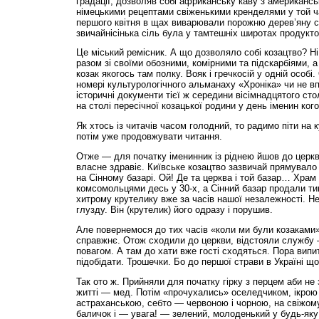
градації, дозволяв собі африканську каву з американсь
німецькими рецептами свіженькими кренделями у той час
першого квітня в щах виварювали порожню дерев’яну сі
звичайнісінька сіль була у тамтешніх широтах продукт
Це міський ремісник. А що дозволяло собі козацтво? Н
разом зі своїми обозними, комірними та підскарбіями, а
козак якогось там полку. Вояк і гречкосій у одній особі
номері культурологічного альманаху «Хроніка» чи не в
історичні документи тієї ж середини вісімнадцятого сто
на столі пересічної козацької родини у день іменин когос
Як хтось із читачів часом голодний, то радимо піти на к
потім уже продовжувати читання.
Отже — для початку іменинник із ріднею йшов до церкв
власне здравіє. Київське козацтво зазвичай прямувало
на Сінному базарі. Ой! Де та церква і той базар… Храм
комсомольцями десь у 30-х, а Сінний базар продали т
хитрому крутелику вже за часів нашої незалежності. Не
глузду. Він (крутелик) його одразу і порушив.
Але повернемося до тих часів «коли ми були козаками».
справжнє. Отож сходили до церкви, відстояли службу 
повагом. А там до хати вже гості сходяться. Пора випи
підобідати. Трошечки. Бо до першої страви в Україні щ
Так ото ж. Прийняли для початку гірку з перцем аби не
житті — мед. Потім «прочухались» оселедчиком, ікрою
астраханською, себто — червоною і чорною, на свіжому, 
баличок і — увага! — зелений, молоденький у будь-яку