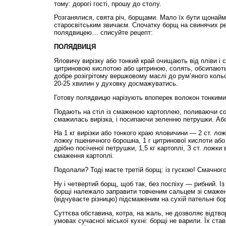
тому: дорогі гості, прошу до столу.
Розганялися, свята річ, борщами. Мало їх бути щонайме
старосвітським звичаєм. Спочатку борщ на свинячих ре
полядвицею… списуйте рецепт:
ПОЛЯДВИЦЯ
Яловичу вирізку або тонкий край очищають від пліви і
цитриновою кислотою або цитриною, солять, обсипают
добре розігрітому вершковому маслі до рум’яного кольор
20-25 хвилин у духовку досмажуватись.
Готову полядвицю нарізують впоперек волокон тонкими
Подають на стіл із смаженою картоплею, поливаючи со
смажилась вирізка, і посипаючи зеленню петрушки. Аб
На 1 кг вирізки або тонкого краю яловичини — 2 ст. лож
ложку пшеничного борошна, 1 г цитринової кислоти або 
дрібно посіченої петрушки, 1,5 кг картоплі, З ст. ложк
смаження картоплі.
Подолали? Тоді маєте третій борщ: із гускою! Смачного
Ну і четвертий борщ, щоб так, без поспіху — рибний. Із
борщі належало заправити товченим сальцем зі смаже
(відчуваєте різницю) підсмаженим на сухій пательні б
Суттєва обставина, котра, на жаль, не дозволяє відтво
умовах сучасної міської кухні: борщі не варили. Їх стави