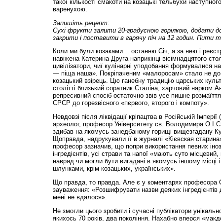
такої кількості смакоти на козацькі тельбухи наступног
варенухою.
Запишіть рецепт:
Сухі фрукти залити 20-градусною горілкою, додати дов
закрити і поставити в гарячу піч на 12 годин. Пити 
Коли ми були козаками… останню Січ, а за нею і реєст
навіжена Катерина Друга наприкінці вісімнадцятого сто
цивілізатори, чиї кулінарні уподобання формувалися на
— піща наша». Покріпаченим «малоросам» стало не до 
козацький взірець. Цю ганебну традицію царських куль
столітті близький соратник Сталіна, харчовий нарком А
репресивний спосіб остаточно звів усе пишне розмаїття
СРСР до горезвісного «пєрвого, второго і компоту».
Невдовзі після ліквідації кріпацтва в Російській Імперії (
археолог, професор Університету св. Володимира О.І.
здибав на якомусь занедбаному горищі вищезгадану Ку
Щоправда, надрукували її в журналі «Кієвская старина»
професор зазначив, що попри використання певних іноз
інгредієнтів, усі страви та напої «мають суто місцевий, 
навряд чи могли бути вигадані в якомусь іншому місці 
шлунками, крім козацьких, українських».
Що правда, то правда. Але є у коментарях професора 
зауваження: «Розшифрувати назви деяких інгредієнтів д
мені не вдалося».
Не змогли цього зробити і сучасні публікатори унікальн
якихось 70 років, два покоління. Нахабно вперся «мак