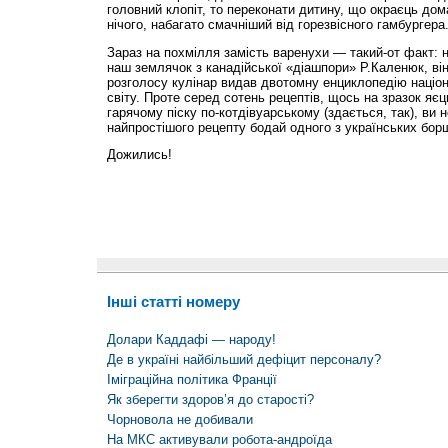
головний клопіт, то переконати дитину, що окраєць дом
нічого, набагато смачніший від горезвісного гамбургера
Зараз на похмілля замість варенухи — такий-от факт: н
наш землячок з канадійської «діашпори» Р.Каленюк, він
розголосу кулінар видав двотомну енциклопедію націона
світу. Проте серед сотень рецептів, щось на зразок яє
гарячому піску по-котдівуарському (здається, так), ви 
найпростішого рецепту бодай одного з українських борщ
Дожились!
Інші статті номеру
Долари Каддафі — народу!
Де в україні найбільший дефіцит персоналу?
Іміграційна політика Франції
Як зберегти здоров’я до старості?
Чорновола не добивали
На МКС активували робота-андроїда