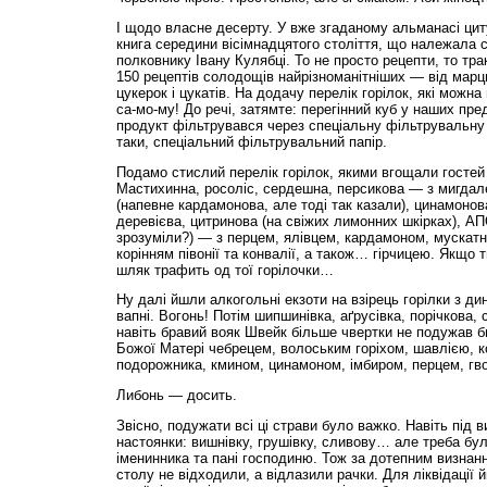
І щодо власне десерту. У вже згаданому альманасі цит
книга середини вісімнадцятого століття, що належала
полковнику Івану Кулябці. То не просто рецепти, то тра
150 рецептів солодощів найрізноманітніших — від марци
цукерок і цукатів. На додачу перелік горілок, які можна 
са-мо-му! До речі, затямте: перегінний куб у наших пре
продукт фільтрувався через спеціальну фільтрувальну
таки, спеціальний фільтрувальний папір.
Подамо стислий перелік горілок, якими вгощали гостей
Мастихинна, росоліс, сердешна, персикова — з мигдал
(напевне кардамонова, але тоді так казали), цинамонов
деревієва, цитринова (на свіжих лимонних шкірках),
зрозуміли?) — з перцем, ялівцем, кардамоном, мускатн
корінням півонії та конвалії, а також… гірчицею. Якщо т
шляк трафить од тої горілочки…
Ну далі йшли алкогольні екзоти на взірець горілки з ди
вапні. Вогонь! Потім шипшинівка, аґрусівка, порічкова,
навіть бравий вояк Швейк більше чвертки не подужав б
Божої Матері чебрецем, волоським горіхом, шавлією, к
подорожника, кмином, цинамоном, імбиром, перцем, гв
Либонь — досить.
Звісно, подужати всі ці страви було важко. Навіть під в
настоянки: вишнівку, грушівку, сливову… але треба бу
іменинника та пані господиню. Тож за дотепним визнанн
столу не відходили, а відлазили рачки. Для ліквідації 