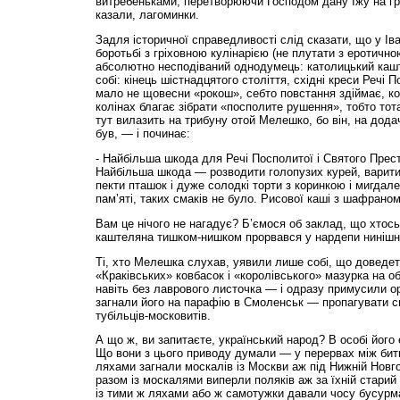
витребеньками, перетворюючи Господом дану Їжу на грі
казали, лагоминки.
Задля історичної справедливості слід сказати, що у Ів
боротьбі з гріховною кулінарією (не плутати з еротичною
абсолютно несподіваний однодумець: католицький кашт
собі: кінець шістнадцятого століття, східні креси Речі П
мало не щовесни «рокош», себто повстання здіймає, ко
колінах благає зібрати «посполите рушення», тобто тот
тут вилазить на трибуну отой Мелешко, бо він, на дода
був, — і починає:
- Найбільша шкода для Речі Посполитої і Святого Прес
Найбільша шкода — розводити голопузих курей, варити
пекти пташок і дуже солодкі торти з коринкою і мигдале
пам’яті, таких смаків не було. Рисової каші з шафраном
Вам це нічого не нагадує? Б’ємося об заклад, що хтось
каштеляна тишком-нишком прорвався у нардепи нинішн
Ті, хто Мелешка слухав, уявили лише собі, що доведет
«Краківських» ковбасок і «королівського» мазурка на об
навіть без лаврового листочка — і одразу примусили о
загнали його на парафію в Смоленськ — пропагувати св
тубільців-московитів.
А що ж, ви запитаєте, український народ? В особі його
Що вони з цього приводу думали — у перервах між битва
ляхами загнали москалів із Москви аж під Нижній Новго
разом із москалями виперли поляків аж за їхній старий
із тими ж ляхами або ж самотужки давали чосу бусурма