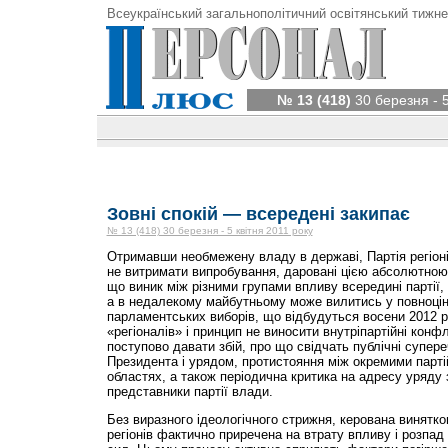
Всеукраїнський загальнополітичний освітянський тижне
№ 13 (418)
30 березня - 5
Зовні спокій — всередені закипає
№ 13 (418) 30 березня - 5 квітня 2011 року
Отримавши необмежену владу в державі, Партія регіон
не витримати випробування, даровані цією абсолютною 
що виник між різними групами впливу всередині партії, 
а в недалекому майбутньому може вилитись у повноці
парламентських виборів, що відбудуться восени 2012 р
«регіоналів» і принцип не виносити внутріпартійні конфл
поступово давати збій, про що свідчать публічні супер
Президента і урядом, протистояння між окремими парт
областях, а також періодична критика на адресу уряду 
представники партії влади.
Без виразного ідеологічного стрижня, керована винятков
регіонів фактично приречена на втрату впливу і розпад