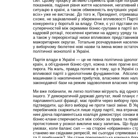
сил. Цьому процесу активно сприяють фактори погірше
показників, падіння рівня життя населення, негативний 
ситуацію в країні, а також обмеженість внутрішніх укра
всіх» уже не вистачає. До того ж, Президент, отримав
схоже, не зацікавлений у збереженні впливовості Партії 
конкурента у боротьбі за владу. Отже, є усі підстави о
суперечностей між окремими бізнес-групами в партії в
кадровій ротації, посиленні критики на адресу уряду та
а також у переорієнтації низки впливових представників
мажоритарних округах. Тотальне розчарування населе
у виборчому бюлетені нові назви та імена може остаточ
політичної монополії в Україні.
Партія влади в Україні — це не певна політична ідеолог
країн, а об’єднання бізнес-груп, кожна з яких прагне в
пирога. На жаль, правда полягає в тому, що в Україні 
впливової партії з ідеологічним фундаментом. Абсолют
машинами із накопичення прибутків, власники яких нал
законодавчої бази на режим задоволення власних інтер
Ми вже побачили, як легко політики мігрують від одног
іншого. У демократичній державі депутат, який планує п
парламентської фракції, має пройти через виборчу про
підтвердити, що його виборці не проти такої зміни. В Укр
перебіжчиків скаржиться лише лідер партії, яка втрача
нині діюча парламентська коаліція демонструє ознаки 
бізнес-клани сперечаються між собою за права та прив
протистояння у розкол викличе масу запитань. Що буд
умовах, коли баланс сил — на стороні «ображених» стру
станемо ми свідками репресій, які сьогодні спрямован
та її прибічників? Чи стане президентська команда бо