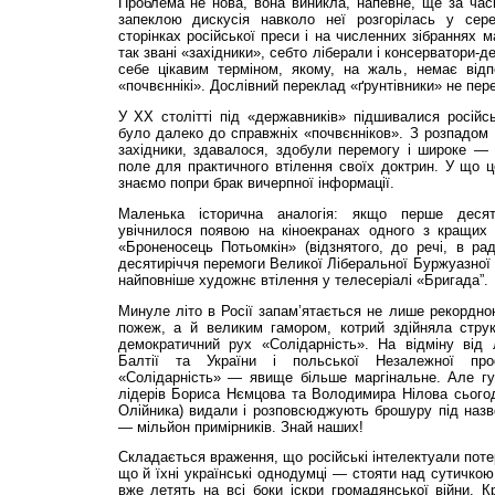
Проблема не нова, вона виникла, напевне, ще за час
запеклою дискусія навколо неї розгорілась у сере
сторінках російської преси і на численних зібраннях 
так звані «західники», себто ліберали і консерватори-
себе цікавим терміном, якому, на жаль, немає відпо
«почвєннікі». Дослівний переклад «ґрунтівники» не пере
У ХХ столітті під «державників» підшивалися росій­сь
було далеко до справжніх «почвєнніков». З розпадом
західники, здавалося, здобули перемогу і широке 
поле для практичного втілення своїх доктрин. У що 
знаємо попри брак вичерпної інформації.
Маленька історична аналогія: якщо перше десят
увічнилося появою на кіноекранах одного з кращих ф
«Броненосець Потьомкін» (відзнятого, до речі, в радя
десятиріччя перемоги Великої Ліберальної Буржуазної
найповніше художнє втілення у телесеріалі «Бригада”.
Минуле літо в Росії запам’ятається не лише рекордн
пожеж, а й великим гамором, котрий здійняла стру
демократичний рух «Солідарність». На відміну від
Балтії та України і польської Незалежної про
«Солідарність» — явище більше маргінальне. Але гу
лідерів Бориса Нємцова та Володимира Нілова сьогод
Олійника) видали і розповсюджують брошуру під назв
— мільйон примірників. Знай наших!
Складається враження, що російські інтелектуали поте
що й їхні українські однодумці — стояти над сутичкою.
вже летять на всі боки іскри громадянської війни. 