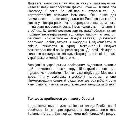
Для загального розвитку або, як кажуть, для науки на
навести певні неспростовні факти. Отже — Нємцов пр
Новгороді 5 років. За цей час він створив те, що
«авторитарним режимом Нємцова». Ось лише декіл
злочинності — вище середнього по Росії, за кількістю 
життя у півтора рази нижче середнього статистичного
— на рівні повоєнних років. Промисловість — славетні
в руїнах. Штатний розклад адміністрації області та ви
порядок перевершували відповідні цифри по аналогі
регіонам. Більше того — Нємцов вважав, що губернат
політикою, спілкуватися з народом і здійснювати пр
звісно, вибивати в уряді максимальні бюджет
безконтрольності за їх реалізацією. До речі, Нємцов в
головою президентської адміністрації в регіоні. Це ва
українського мера? Так ото ж…
Асоціації з українським політичним буденням виклик
сайті численні факти корупційно-кримінальних а
підозрілими особами. Політик уже відбув до Москви, 
дров, піти у відставку і досхочу награтися в опоз
Нижегородщині слідчі й судді все ще розгрібали сотні
яких стирчали вуха та решта кінцівок кандидата фізмат
Так що ж прибилося до нашого берега?
І для колишньої, і для нинішньої влади Російської Ф
особливо Чечня перетворились із зон локального кон
Та виявляється, був період, коли цей кривавий проце