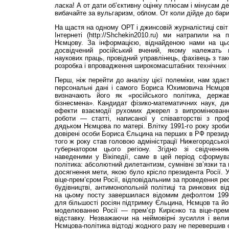
ласка! А от дати об’єктивну оцінку плюсам і мінусам д
вибачайте за вульгаризм, облом. От коли дійде до бари
На щастя на одному ОРТ і джинсовій журналістиці світ 
Інтернеті (http://Shchekin2010.ru) ми натрапили на
Нємцову. За інформацією, віднайденою нами на ць
досвідчений російський вчений, якому належать
наукових праць, провідний управлінець, фахівець з так
розробка і впровадження широкомасштабних технічних і
Перш, ніж перейти до аналізу цієї полеміки, нам здає
персональні дані і самого Бориса Юхимовича Нємцова
визначають його як «російського політика, держав
бізнесмена». Кандидат фізико-математичних наук, ди
ефекти взаємодії рухомих джерел з випромінюванн
роботи — статті, написаної у співавторстві з пр
дядьком Нємцова по матері. Влітку 1991-го року зроб
довірені особи Бориса Єльцина на перших в РФ презид
того ж року став головою адміністрації Нижегородської
губернатором цього регіону. Згідно зі свідчення
наведеними у Вікіпедії, саме в цей період сформув
політика: абсолютний дилетантизм, сумнівні зв’язки та
досягнення мети, якою було крісло президента Росії. У
віце-прем’єром Росії, відповідальним за проведення ре
будівництві, антимонопольній політиці та ринкових ві
на цьому посту завершилася відомим дефолтом 1998
для більшості росіян підтримку Єльцина, Нємцов та йо
моделюванню Росії — прем’єр Кирієнко та віце-пре
відставку. Незважаючи на неймовірні зусилля і велик
Нємцова-політика відтоді жодного разу не перевершив о