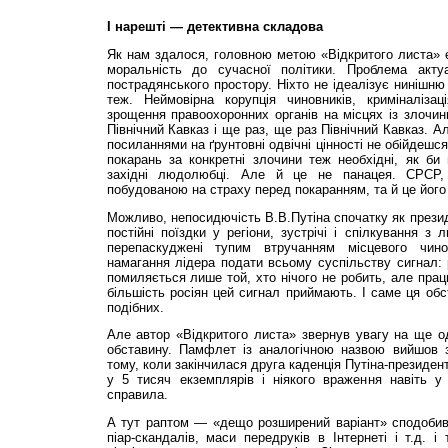
І нарешті — детективна складова
Як нам здалося, головною метою «Відкритого листа» 
моральність до сучасної політики. Проблема акту
пострадянського простору. Ніхто не ідеалізує нинішню 
теж. Неймовірна корупція чиновників, криміналізац
зрощення правоохоронних органів на місцях із злочин
Північний Кавказ і ще раз, ще раз Північний Кавказ. 
посиланнями на ґрунтовні одвічні цінності не обійдешс
покарань за конкретні злочини теж необхідні, як би
західні людолюбці. Але й це не панацея. СРСР,
побудованою на страху перед покаранням, та й це його
Можливо, непосидю­чість В.В.Путіна спочатку як презид
постійні поїздки у регіони, зустрічі і спілкування з
перепаскуджені тупим втручанням місцевого чино
намагання лідера подати всьому суспільству сигнал: 
помиляється лише той, хто нічого не робить, але пра
більшість росіян цей сигнал приймають. І саме ця обс
подібних.
Але автор «Відкритого листа» звернув увагу на ще о
обставину. Памфлет із аналогічною назвою вийшов 
тому, коли закінчилася друга каденція Путіна-президе
у 5 тисяч екземплярів і ніякого враження навіть 
справила.
А тут раптом — «дещо розширений варіант» сподобивс
піар-скандалів, маси передруків в Інтернеті і т.д. і