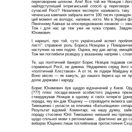
переговорним шляхом. Але! Все той же Нємцов і йог
найпідступніший інтриганський спосіб ці переговори
сучасній Росії? Незалежні експерти називають таку 
чеченська кампанія забрала життя 100 тисяч громадян 
цей момент не володіє, напевне, ніхто. Ми в Україні ф
Північному Кавказі за опосередкованою ознакою — хвиля
Тож і для нас це теж уже не чужа справа. Завдяки
Юхимович.
І нарешті, про той, суто український аспект пробле
листі”: справжня роль Бориса Нємцова у Помаранчеві
наступних за нею подіях. Оцінка, яку дає автор, емоці
Тож ми поглибили розвідку у вказаному напрямі і, слов
Те, що політичний банкрот Борис Нємцов подавав себ
справжньої Росії, не дивина. Недаремно серед його ч
«політичний Хлєстаков». А от те, як лідери Майдану в
Воно звісно — як кажуть, до нашого берега що не п
долю держави і народу.
Борис Юхимович був щедро відзначений у Києві. Ор
(???) плюс посада-звання особистого радника през
стверджував Нємцов в одному зі своїх інтерв’ю (джер
порада, яку він дав Ющенку — спровадити якомога шв
Тимошенко і укласти за плечима «Батьківщини» сепара
Результат відомий. Коментарі, на нашу думку, зай
пораду стосовно Юлії Тимошенко нинішній екс-президе
щодо спільної мови з регіоналами… фактично аж до сам
виборах Ющенко лише поглиблював протистояння Сходу