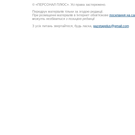
© «ПЕРСОНАЛ ПЛЮС». Усі права застережено.
Передрук матеріалів тільки за згодою редакції.
При розміщенні матеріалів в Інтернет обов’язкове
посилання на са
можуть незбігатися з позицією редакції
З усіх питань звертайтеся, будь ласка,
gazetapplus@gmail.com