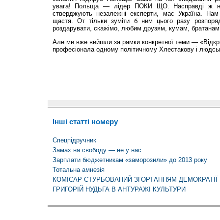
увага! Польща — лідер ПОКИ ЩО. Насправді ж на
стверджують незалежні експерти, має Україна. Нам
щастя. От тільки зуміти б ним цього разу розпоря
роздарувати, скажімо, любим друзям, кумам, братана
Але ми вже вийшли за рамки конкретної теми — «Відкр
професіонала одному політичному Хлестакову і людські
Інші статті номеру
Спецпідручник
Замах на свободу — не у нас
Зарплати бюджетникам «заморозили» до 2013 року
Тотальна амнезія
КОМІСАР СТУРБОВАНИЙ ЗГОРТАННЯМ ДЕМОКРАТІЇ
ГРИГОРІЙ НУДЬГА В АНТУРАЖІ КУЛЬТУРИ