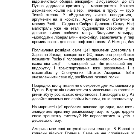
відрізняються обидва апокрифи. З’ясувалося: до ст
Путіна додалася критика у… марнотратстві. Конкре
державних коштів на вітер. Точніше, в трубу — тру
Тихий океан». У «Відкритому листі» наводяться,
аргументи на її користь. Адже йдеться фактично п
масиву Росії — Східного Сибіру і Далекого Сходу. Нафт
магістраль уже на етапі будівництва створили у рег
десятки тисяч робочих місць. Залучили мільярдн
«молодими лібералами» економіку, забезпечать у пер
промисловість дешевою нафтою і газом. А Нємцов, бач
Поглиблена розвідка саме цієї проблеми дозволила в
Зараз на Заході, конкретно в ЄС, посилено розробляют
позбавити Росію її головного економічного козиря — по
назва цієї акції — сланцевий газ. Він дешевший від 
видобутку і транспортування вже розроблена і 
масштабах у Сполучених Штатах Америки. Тоб
унезалежнити себе від російської газової голки.
Природно, що ці плани не є секретом для колишнього 
Путіна. Відтак він намагається у максимально короткі с
ринки збуту російських енергоносіїв. І знаходить їх у Азі
давайте назвемо все своїми іменами, їхню проплачену а
На маргінесі цієї проблеми виникає ще одна, але вже 
знайде альтернативу російському газу, то куди, даруйт
свою транзитну систему? Не переселятися ж усім 
дешевшого газу.
Америка має свої потужні запаси сланцю. В Європі п
копалин лідирує Польща. Саме на неї сподівання р