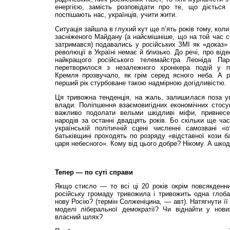
енергією, замість розповідати про те, що діється
поспішають нас, українців, учити жити.
Ситуація зайшла в глухий кут ще п’ять років тому, коли
засніженого Майдану (а найсмішніше, що на той час сн
затримався) подавались у російських ЗМІ як «доказ» 
революції в Україні немає й близько. До речі, про віде
найкращого російського телемайстра Леоніда П
перетворилося з незалежного хронікера подій у па
Кремля прозвучало, як грім серед ясного неба. А р
перший рік стурбоване такою надмірною догідливістю.
Ця тривожна тенденція, на жаль, залишилася поза ув
влади. Поліпшення взаємовигідних економічних стос
важливо подолати вельми шкідливі міфи, привнесе
народів за останні двадцять років. Бо скільки ще ча
українській політичній сцені численні самозвані «о
батьківщині проходять по розряду «відставної кози ба
царя небесного». Кому від цього добре? Нікому. А шко
Тепер — по суті справи
Якщо стисло — то всі ці 20 років окрім повсякденн
російську громаду тривожила і тривожить одна глоба
нову Росію? (термін Солженіцина, — авт). Натягнути її
моделі ліберальної демократії? Чи віднайти у нови
власний шлях?