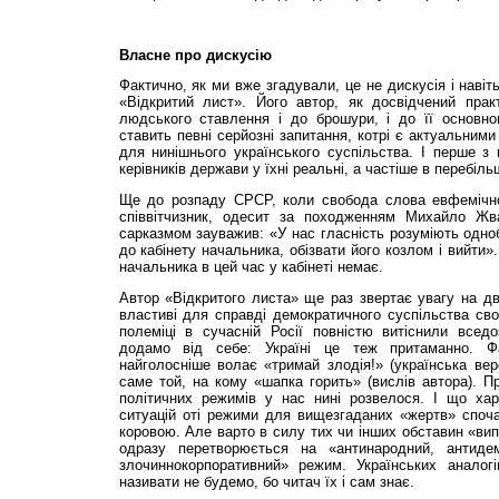
Власне про дискусію
Фактично, як ми вже згадували, це не дискусія і навіт
«Відкритий лист». Його автор, як досвідчений прак
людського ставлення і до брошури, і до її основно
ставить певні серйозні запитання, котрі є актуальними
для нинішнього українського суспільства. І перше з
керівників держави у їхні реальні, а частіше в перебільш
Ще до розпаду СРСР, коли свобода слова евфемічно
співвітчизник, одесит за походженням Михайло Жв
сарказмом зауважив: «У нас гласність розуміють одно
до кабінету начальника, обізвати його козлом і вийти»
начальника в цей час у кабінеті немає.
Автор «Відкритого листа» ще раз звертає увагу на д
властиві для справді демократичного суспільства сво
полеміці в сучасній Росії повністю витіснили вседо
додамо від себе: Україні це теж притаманно. Фа
найголосніше волає «тримай злодія!» (українська ве
саме той, на кому «шапка горить» (вислів автора). Пр
політичних режимів у нас нині розвелося. І що ха
ситуацій оті режими для вищезгаданих «жертв» споча
коровою. Але варто в силу тих чи інших обставин «вип
одразу перетворюється на «антинародний, антидем
злочиннокорпоративний» режим. Українських аналог
називати не будемо, бо читач їх і сам знає.