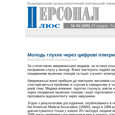
Всеукраїнський загальнополітичний освітянський тижне
№ 52 (405)
29 грудня - 5 
Молодь глухне через цифрові плеєри
№ 52 (405) 29 грудня - 5 січня 2011 року
За статистикою американських медиків, за останні кіль
погіршення слуху у молоді. Вчені пов’язують подібні пр
поширенням музичних плеєрів та іншої «гучної» електро
Американські вчені прийшли до невтішних висновків:сьо
спостерігаються проблеми зі слухом в середньому в чот
років тому. Медики впевнені: підлітки глухнуть зовсім н
через поширення музичних плеєрів і іншої портативної е
програвати аудіоконтенту через навушники.
Згідно з результатами дослідження, опублікованого в п
the American Medical Association (JAMA), якщо в 1994 р
діагностувалося тільки у кожної 20-ї молодої людини від
2006 роках проблеми спостерігалися вже в кожного п’ят