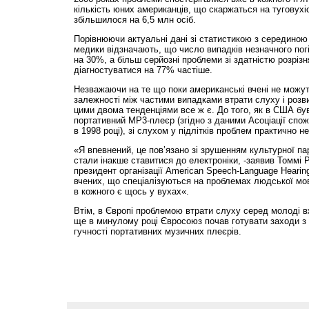
кількість юних американців, що скаржаться на туговухіс
збільшилося на 6,5 млн осіб.
Порівнюючи актуальні дані зі статистикою з серединою 
медики відзначають, що число випадків незначного по
на 30%, а більш серйозні проблеми зі здатністю розріз
діагностуватися на 77% частіше.
Незважаючи на те що поки американські вчені не можут
залежності між частими випадками втрати слуху і розвит
цими двома тенденціями все ж є. До того, як в США б
портативний MP3-плеєр (згідно з даними Асоціації спож
в 1998 році), зі слухом у підлітків проблем практично не
«Я впевнений, це пов’язано зі зрушенням культурної п
стали інакше ставитися до електроніки, -заявив Томмі 
президент організації American Speech-Language Hearing
вчених, що спеціалізуються на проблемах людської мо
в кожного є щось у вухах«.
Втім, в Європі проблемою втрати слуху серед молоді в
ще в минулому році Євросоюз почав готувати заходи 
гучності портативних музичних плеєрів.