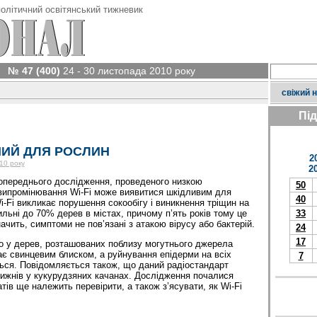
олітичний освітянський тижневик
№ 47 (400)
24 - 30 листопада 2010 року
свіжий 
Пі
НИЙ ДЛЯ РОСЛИН
2
10 року
2
опереднього дослідження, проведеного низкою
50
 випромінювання Wi-Fi може виявитися шкідливим для
40
-Fi викликає порушення сокообігу і виникнення тріщин на
ильні до 70% дерев в містах, причому п’ять років тому це
33
чить, симптоми не пов’язані з атакою вірусу або бактерій.
24
17
о у дерев, розташованих поблизу могутнього джерела
дає свинцевим блиском, а руйнування епідерми на всіх
7
ься. Повідомляється також, що даний радіостандарт
ижнів у кукурудзяних качанах. Дослідження почалися
атів ще належить перевірити, а також з’ясувати, як Wi-Fi