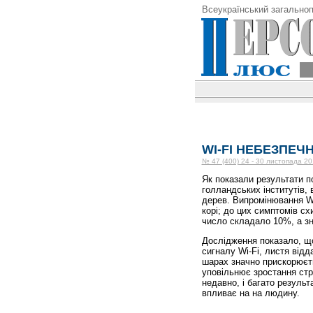
Всеукраїнський загальноп
WI-FI НЕБЕЗПЕЧ
№ 47 (400) 24 - 30 листопада 20
Як показали результати п
голландських інститутів,
дерев. Випромінювання Wi
корі; до цих симптомів сх
число складало 10%, а зна
Дослідження показало, щ
сигналу Wi-Fi, листя від
шарах значно прискорюєт
уповільнює зростання стр
недавно, і багато результ
впливає на на людину.