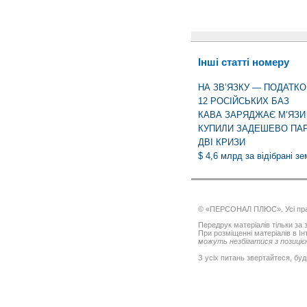
Інші статті номеру
НА ЗВ’ЯЗКУ — ПОДАТК
12 РОСІЙСЬКИХ БАЗ
КАВА ЗАРЯДЖАЄ М’ЯЗИ
КУПИЛИ ЗАДЕШЕВО ПА
ДВІ КРИЗИ
$ 4,6 млрд за відібрані зе
© «ПЕРСОНАЛ ПЛЮС». Усі пра
Передрук матеріалів тільки за з
При розміщенні матеріалів в І
можуть незбігатися з позицією
З усіх питань звертайтеся, буд