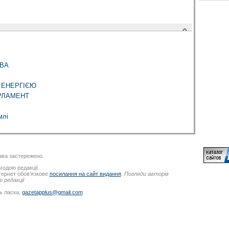
ОВА
 ЕНЕРГІЄЮ
РЛАМЕНТ
млі
ва застережено.
годою редакції.
нтернет обов’язкове
посилання на сайт видання
.
Погляди авторів
 редакції
ь ласка,
gazetapplus@gmail.com