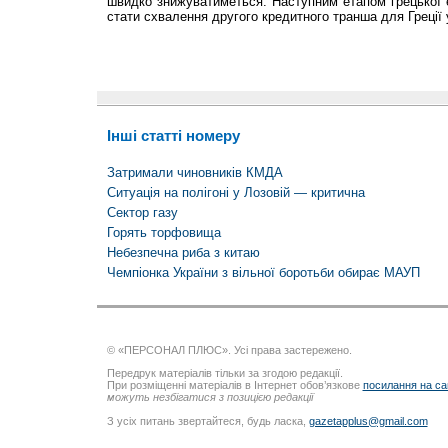
швидко знижуватиметься. Наступним етапом грецької 
стати схвалення другого кредитного транша для Греції у
Інші статті номеру
Затримали чиновників КМДА
Ситуація на полігоні у Лозовій — критична
Сектор газу
Горять торфовища
Небезпечна риба з китаю
Чемпіонка України з вільної боротьби обирає МАУП
© «ПЕРСОНАЛ ПЛЮС». Усі права застережено.
Передрук матеріалів тільки за згодою редакції.
При розміщенні матеріалів в Інтернет обов’язкове
посилання на са
можуть незбігатися з позицією редакції
З усіх питань звертайтеся, будь ласка,
gazetapplus@gmail.com