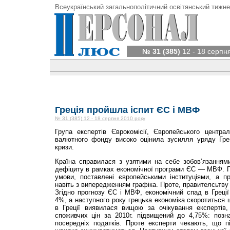
Всеукраїнський загальнополітичний освітянський тижне
№ 31 (385)
12 - 18 серпн
Греція пройшла іспит ЄС і МВФ
№ 31 (385) 12 - 18 серпня 2010 року
Група експертів Єврокомісії, Європейського центра
валютного фонду високо оцінила зусилля уряду Гре
кризи.
Країна справилася з узятими на себе зобов’язання
дефіциту в рамках економічної програми ЄС — МВФ. По
умови, поставлені європейськими інституціями, а 
навіть з випередженням графіка. Проте, правителсьтву
Згідно прогнозу ЄС і МВФ, економічний спад в Греції
4%, а наступного року грецька економіка скоротиться 
в Греції виявилася вищою за очікування експертів
споживчих цін за 2010г. підвищений до 4,75%: поз
посередніх податків. Проте експерти чекають, що пі