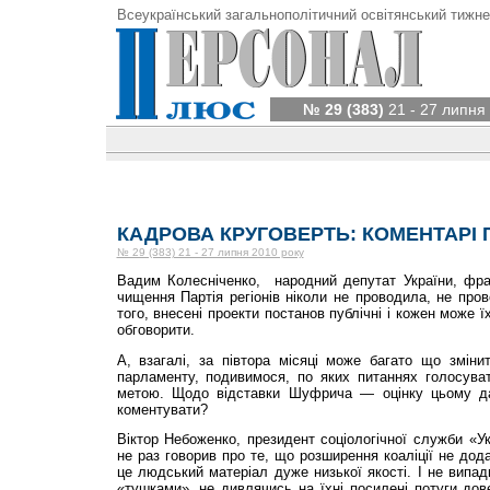
Всеукраїнський загальнополітичний освітянський тижне
№ 29 (383)
21 - 27 липня
КАДРОВА КРУГОВЕРТЬ: КОМЕНТАРІ 
№ 29 (383) 21 - 27 липня 2010 року
Вадим Колесніченко, народний депутат України, фракц
чищення Партія регіонів ніколи не проводила, не пров
того, внесені проекти постанов публічні і кожен може 
обговорити.
А, взагалі, за півтора місяці може багато що зміни
парламенту, подивимося, по яких питаннях голосув
метою. Щодо відставки Шуфрича — оцінку цьому 
коментувати?
Віктор Небо­жен­ко, пре­­зидент соціологічної служби 
не раз говорив про те, що розширення коаліції не дода
це людський матеріал дуже низької якості. І не випад
«тушками», не дивлячись на їхні посилені потуги дов