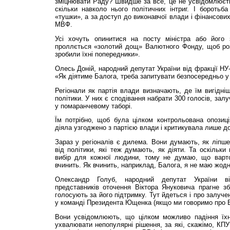
зміцнювати Раду? Швидше за все, це не усвідомлюєт
скільки навколо нього політичних інтриг. І боротьб
«тушки», а за доступ до виконавчої влади і фінансових
МВФ.
Усі хочуть опинитися на посту міністра або його 
проллється «золотий дощ» Валютного Фонду, щоб розі
зробили їхні попередники».
Олесь Доній, народний депутат України від фракції НУ-
«Як діятиме Балога, треба запитувати безпосередньо у 
Регіонали як партія влади визначають, де їм вигідніш
політики. У них є сподівання набрати 300 голосів, зал
у помаранчевому таборі.
Їм потрібно, щоб була цілком контрольована опозиці
діяла узгоджено з партією влади і критикувала лише д
Зараз у регіоналів є дилема. Вони думають, як ліпше
від політики, які теж думають, як діяти. Та оскіль
вибір для кожної людини, тому не думаю, що варто
вчинить. Як вчинить, наприклад, Балога, я не маю жодн
Олександр Голуб, народний депутат України в
представників оточення Віктора Януковича прагне зб
голосують за його підтримку. Тут йдеться і про залуче
у команді Президента Ющенка (якщо ми говоримо про Б
Вони усвідомлюють, що цілком можливо падіння їхн
ухвалювати непопулярні рішення, за які, скажімо, КПУ