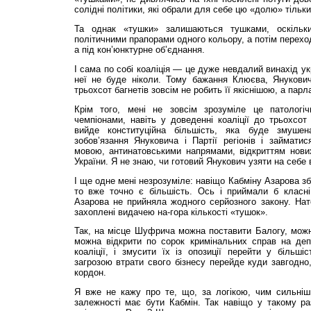
солідні політики, які обрали для себе цю «долю» тільки
Та однак «тушки» залишаються тушками, оскіль
політичними прапорами одного кольору, а потім переход
а під кон’юнктурне об’єднання.
І сама по собі коаліція — це дуже невдалий винахід укр
неї не буде ніколи. Тому бажання Клюєва, Янукович
трьохсот багнетів зовсім не робить її якіснішою, а пар
Крім того, мені не зовсім зрозуміле це патолог
чемпіонами, навіть у доведенні коаліції до трьохсот
вийде конституційна більшість, яка буде змушен
зобов’язання Януковича і Партії регіонів і займати
мовою, антинатовськими напрямами, відкриттям нових
України. Я не знаю, чи готовий Янукович узяти на себе 
І ще одне мені незрозуміле: навіщо Кабміну Азарова з
то вже точно є більшість. Ось і приймали б класн
Азарова не прийняла жодного серйозного закону. Нат
захоплені видачею на-гора кількості «тушок».
Так, на місце Шуфрича можна поставити Балогу, можн
можна відкрити по сорок кримінальних справ на деп
коаліції, і змусити їх із опозиції перейти у більш
загрозою втрати свого бізнесу перейде куди завгодно,
кордон.
Я вже не кажу про те, що, за логікою, чим сильніш
залежності має бути Кабмін. Так навіщо у такому ра