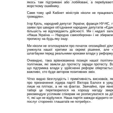
якось там підтримані або лобійовані, а перебуваю
жорсткому ошийнику.
Саме тому цей Кабінет міністрів ніколи не працюват
громадян».
Ігор Кріль, народний депутат України, фракція НУ-НС, 
заяви про швидке об’єднання народних депутатів «Єди
більшість не відповідають дійсності. Ми і надалі за
«Наша Україна — Народна самооборона» і не збираєм
прописку на будь-яку іншу.
Ми ніколи не оголошували про початок опозиційної діял
уникнула нашої критики за окремі рішення, але 
шлагбауми перед реальними кроками влади у реформув
Очевидно, така врівноважена позиція нашої політи
політикам, які звикли до протесту заради протесту. В
що підтримка влади у здійсненні реформ обертається
важливо, хто буде автором позитивних змін.
Чітко видно безглуздість і примітивність висновків, я
про призначення лідера партії Віктора Балоги в уря
лише на плітках, а не на фактах. Звичайно, при явні
таборі це перетворилося на хорошу нагоду звер
рекомендую усіляким спікерам не розписуватися за ді
ті, які ще не відбулися. Наша партія завжди відкрито 
послуг сторонніх глашатаїв не потребує».