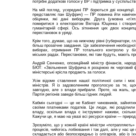
потрібні додаткові голоси у ВР і підтримка у суспільстві
На мій погляд, усередині ПР борються дві концепції
представляє пан Шуфрич) — ПР повинна йти намічени
обіцянки, які дані виборцям. Друга (умовна «п’
помиритися з електоратом Віктора Ющенка і створити
гуманітарній сфері. Ось зіткнення цих двох концепц
перестановок в уряді.
Крім того, думаю, що на нижчому рівні (губернатори, гл
більш прозаїчне завдання. Це забезпечення необхідної 
виборах, отримання ПР тотального контролю у біл
міських радах. Перестановки, які там будуть, мають п
Андрій Сенченко, опозиційний міністр фінансів, народ
БЮТ: «Звільнення Шуфрича я розцінюю як черговий фа
міністерські крісла продають за голоси.
Усім відоме ставлення нашої політичної сили і моє
міністрів. Я із задоволенням проголосую за те, щ
завгодно, але з влади прибрали. Проте, на жаль, це
Партія регіонів заведе більш гідних людей.
Кабмін сьогодні — це не Кабінет чиновників, зайнят
своїми платниками податків. Це люди, які розділили
владу, оскільки влада є інструмент наживи, скільки
Кажучи це, я маю на увазі всі ресурси країни — природ
Зрозуміло, що у кожній країні міністри «потрапляють»
процесів, чийогось лобіювання і так далі, але у нас це 
складається або безпосередньо із олігархів, або із їх