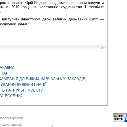
 промисловості Юрій Ященко повідомляв про плани залучити
нь в 2010 році на капітальне будівництво і технічне
.
 виступить інвестором двох великих державних шахт —
вердловантрацит».
КАБМІНУ
 ТАРІ
КАМПАНІЯ ДО ВИЩИХ НАВЧАЛЬНИХ ЗАКЛАДІВ
УВАННЯ ЛЮДИНИ І НАЦІЇ
ТЬ ПАТРУЛЬНІ РОБОТИ
РА ВОСЕНИ?
ва застережено.
годою редакції.