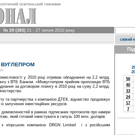
олітичний освітянський тижневик
№ 29 (383)
21 - 27 липня 2010 року
свіжий 
Пі
 ВУГЛЕПРОМ
2
оку
2
ромисловості у 2010 році отримає обладнання на 2,2 млрд.
50
ингу з ВТБ Банком. «Мінвуглепром прийняв пропозицію ВТБ
40
днання за договором лізингу в 2010 році на суму 2,2 млрд.
іністерство.
33
24
ту та партнерства з компанією ДТЕК, відомство продовжує
17
із залучення інвестиційних ресурсів.
7
ії домовленостей в рамках підписаних протоколів про наміри
таю, який готовий інвестувати в галузь 100 млн. доларів.
я з кіпрською компанією DRGN Limited і з російським