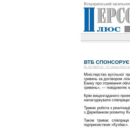
Всеукраїнський загальноп
ВТБ СПОНСОРУЄ
№ 29 (383) 21 - 27 липня 2010 р
Міністерство вугільної п
гривень за договором ліз
Банку про отримання обла
гривень», — повідомляє м
Крім вищезгаданого проек
налагоджувати співпрацю 
Триває робота з реалізац
з Держбанком розвитку Ки
Також триває співпрац
підприємством «Кузбас».