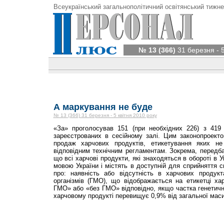
Всеукраїнський загальнополітичний освітянський тижне
№ 13 (366)
31 березня - 5
А маркування не буде
№ 13 (366) 31 березня - 5 квітня 2010 року
«За» проголосував 151 (при необхідних 226) з 419 
зареєстрованих в сесійному залі. Цим законопроект
продаж харчових продуктів, етикетування яких не
відповідним технічним регламентам. Зокрема, передб
що всі харчові продукти, які знаходяться в обороті в 
мовою України і містять в доступній для сприйняття
про: наявність або відсутність в харчових продук
організмів (ГМО), що відображається на етикетці ха
ГМО» або «без ГМО» відповідно, якщо частка генетичн
харчовому продукті перевищує 0,9% від загальної маси