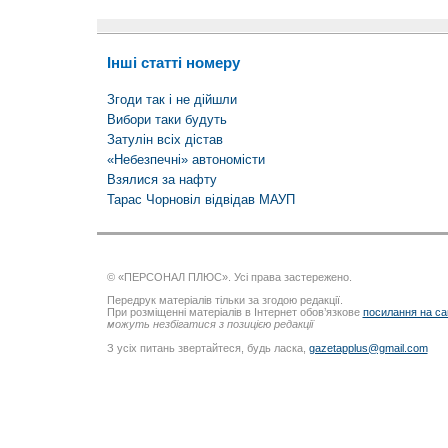
Інші статті номеру
Згоди так і не дійшли
Вибори таки будуть
Затулін всіх дістав
«Небезпечні» автономісти
Взялися за нафту
Тарас Чорновіл відвідав МАУП
© «ПЕРСОНАЛ ПЛЮС». Усі права застережено.
Передрук матеріалів тільки за згодою редакції.
При розміщенні матеріалів в Інтернет обов’язкове
посилання на са
можуть незбігатися з позицією редакції
З усіх питань звертайтеся, будь ласка,
gazetapplus@gmail.com