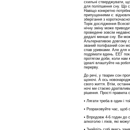
схильні стверджувати, що 
для поліпшення сну. Що с
Навіщо конкретно потрібн
припущеннями є: відновле
зберігання з короткочасно
Торік дослідження Всесвіт
нічну зміну може приводит
проведене зов­сім недавн
дедалі менше сну. Ви мож
Альтернативою довгому сн
званий поліфазний сон мо
спав уривками. Але для н
подрімати вдень. ЕЕГ пок
протягом доби, коли нам 
ідеалі влаштуйте на робот
перерву.
До речі, у тварин сон про
щоночі. А ось новонародж
свого життя. Втім, останн
ночі ми стаємо дратівлив
рішення. Прості правила с
• Лягати треба в один і то
• Розраховуйте час, щоб о
• Впродовж 4-6 годин до с
алкоголю і ліків, які мож
• Знайдіть собі якесь за