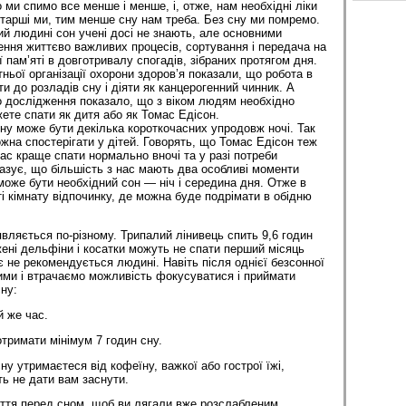
ми спимо все менше і менше, і, отже, нам необхідні ліки
тарші ми, тим менше сну нам треба. Без сну ми помремо.
ий людині сон учені досі не знають, але основними
ння життєво важливих процесів, сортування і передача на
ї пам’яті в довготривалу спогадів, зібраних протягом дня.
ньої організації охорони здоров’я показали, що робота в
и до розладів сну і діяти як канцерогенний чинник. А
о дослідження показало, що з віком людям необхідно
ете спати як дитя або як Томас Едісон.
у може бути декілька короткочасних упродовж ночі. Так
жна спостерігати у дітей. Говорять, що Томас Едісон теж
ас краще спати нормально вночі та у разі потреби
азує, що більшість з нас мають два особливі моменти
може бути необхідний сон — ніч і середина дня. Отже в
і кімнату відпочинку, де можна буде подрімати в обідню
являється по-різному. Трипалий лінивець спить 9,6 годин
ені дельфіни і косатки можуть не спати перший місяць
є не рекомендується людині. Навіть після однієї безсонної
ими і втрачаємо можливість фокусуватися і приймати
ну:
й же час.
тримати мінімум 7 годин сну.
ну утримаєтеся від кофеїну, важкої або гострої їжі,
уть не дати вам заснути.
няття перед сном, щоб ви лягали вже розслабленим.