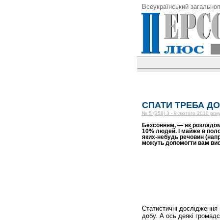
Всеукраїнський загальноп
СПАТИ ТРЕБА Д
№ 5 (358) 3 - 9 лютого 2010 рок
Безсонням, — як розладом
10% людей. І майже в поло
яких-небудь речовин (напри
можуть допомогти вам вис
Статистичні дослідження 
добу. А ось деякі громадс