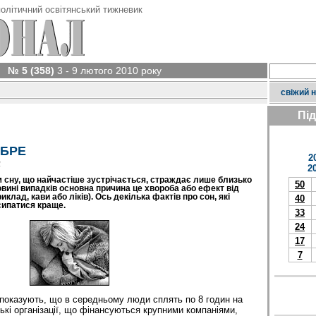
олітичний освітянський тижневик
№ 5 (358)
3 - 9 лютого 2010 року
свіжий 
Пі
ОБРЕ
2
у
2
 сну, що найчастіше зустрічається, страждає лише близько
50
вині випадків основна причина це хвороба або ефект від
клад, кави або ліків). Ось декілька фактів про сон, які
40
ипатися краще.
33
24
17
7
показують, що в середньому люди сплять по 8 годин на
ькі організації, що фінансуються крупними компаніями,