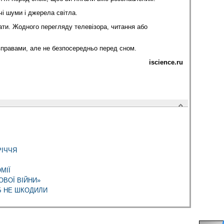
чі шуми і джерела світла.
ати. Жодного перегляду телевізора, читання або
вправами, але не безпосередньо перед сном.
iscience.ru
РІЧЧЯ
МІЇ
ОВОЇ ВІЙНИ»
Б НЕ ШКОДИЛИ