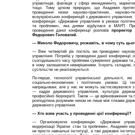
управлінців, фахівців у сфері менеджменту, маркетин
тощо. Тому цілком природно, що Академія протяг
проведення низки науково-практичних, науково-т
всеукраїнських конференцій з державного управління. 
конференція: «Державне управління в умовах політично
та проблеми», яка днями відбулася в МАУП. Про 
проведення даної конференції розповів
проректор 
Федорович Головатий.
— Миколо Федоровичу, розкажіть, в чому суть цьог
— Вже четвертий рік поспіль ми проводимо науков
управління. Потреба у проведенні даної конференції 
сьогоднішнього часу проблеми суверенної держави та 
в чому залишилися невирішеними. Існують складові, 
суспільстві не реалізовуються.
По-перше, технології управлінської діяльності, як
соціально-економічних і політичних умовах. Ці те
напрацьовані, але у нас не можуть застосовуватися з
— кадри державного управління, культура державн
професійної бюрократії. Також — це врівноваження та 
розподілена розумним чином не лише між гілками держа
державного управління.
— Хто взяв участь у проведенні цієї конференції?
— Організовуючи конференцію: «Державне управ
модернізації України: стан та проблеми», Академія ке
не просто навчальні інституції, а такі державні інстит