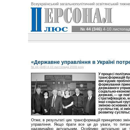
Всеукраїнський загальнополітичний освітянський тижне
№ 44 (346)
4-10 листопад
«Державне управління в Україні потр
№ 44 (346) 4-10 листопада 2009 року
У процесі політич
трансформацій буд
висхідних пробле
формування прин
державного управл
соціально-економі
державі, — це пов
стратифікацією, к
інші соціальні гру
зміною основних ін
суспільстві, зі зм
розвитку суспільс
Отже, в результаті цих трансформацій принципово змі
управління. Якщо брати все це до уваги, то питан
надзвичайно актуальним. Особливо актуально це 