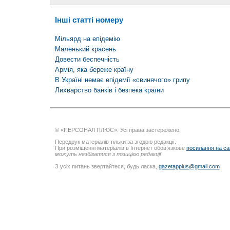
Інші статті номеру
Мільярд на епідемію
Маленький красень
Довести беспечність
Армія, яка береже країну
В Україні немає епідемії «свинячого» грипу
Лихварство банків і безпека країни
© «ПЕРСОНАЛ ПЛЮС». Усі права застережено.
Передрук матеріалів тільки за згодою редакції.
При розміщенні матеріалів в Інтернет обов’язкове
посилання на са
можуть незбігатися з позицією редакції
З усіх питань звертайтеся, будь ласка,
gazetapplus@gmail.com