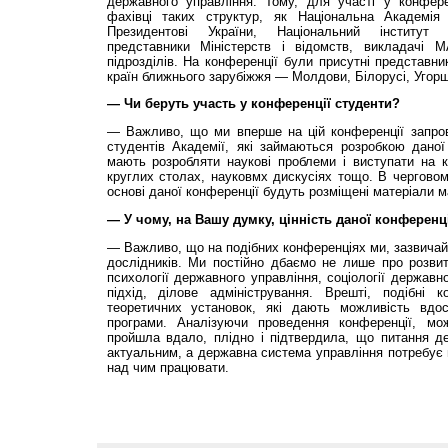
державного управління. Тому, для участі у конфере
фахівці таких структур, як Національна Академія
Президентові України, Національний інститут с
представники Міністерств і відомств, викладачі 
підрозділів. На конференції були присутні представни
країн ближнього зарубіжжя — Молдови, Білорусі, Угор
— Чи беруть участь у конференції студенти?
— Важливо, що ми вперше на цій конференції запров
студентів Академії, які займаються розробкою даної
мають розробляти наукові проблеми і виступати на к
круглих столах, науковмх дискусіях тощо. В черговом
основі даної конференції будуть розміщені матеріали ма
— У чому, на Вашу думку, цінність даної конференц
— Важливо, що на подібних конференціях ми, зазвичай,
дослідників. Ми постійно дбаємо не лише про розвит
психології державного управління, соціології державн
підхід, ділове адміністрування. Врешті, подібні 
теоретичних установок, які дають можливість вдос
програми. Аналізуючи проведення конференції, м
пройшла вдало, плідно і підтвердила, що питання д
актуальним, а державна система управління потребує в
над чим працювати.