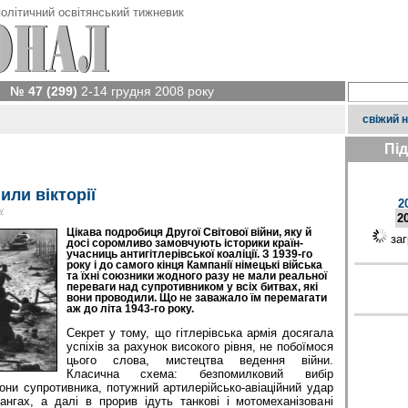
олітичний освітянський тижневик
№ 47 (299)
2-14 грудня 2008 року
свіжий 
Пі
или вікторії
2
у
2
Цікава подробиця Другої Світової війни, яку й
заг
досі соромливо замовчують історики країн-
учасниць антигітлерівської коаліції. З 1939-го
року і до самого кінця Кампанії німецькі війська
та їхні союзники жодного разу не мали реальної
переваги над супротивником у всіх битвах, які
вони проводили. Що не заважало їм перемагати
аж до літа 1943-го року.
Секрет у тому, що гіт­лерівська армія досягала
успіхів за рахунок високого рівня, не побоїмося
цього слова, мистецтва ведення війни.
Класична схема: безпомилковий вибір
ни супротивника, потужний артилерійсько-авіаційний удар
нгах, а далі в прорив ідуть танкові і мотомеханізовані