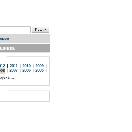
номер
дшивка
012
|
2011
|
2010
|
2009
|
|
2007
|
2006
|
2005
|
008
рузка ...