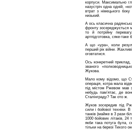
корпуси. Максимально гл
назустріч одна одній, «ко
втрат з німецького боку
низький.
А ось класична радянська 
фронту зосереджується м
то й потрійну перевагу
артпідготовка, сяке-таке 
А що «ура», коли резул
перший рік війни. Жахливі
оговтатися.
Ось конкретний приклад, 
званого «полководницьк
Жукова.
Мало кому відомо, що Ст
операція, котра мала відв
під містом Ржевом мав з
небудь пам’ятає, де воно
Сталінграду? Так ото ж.
Жуков зосередив під Рже
сили і бойової техніки. В
танків (майже в 3 рази бі
1000 бойових літаків, 24 
якби така потуга була, 
тільки на березі Тихого ок