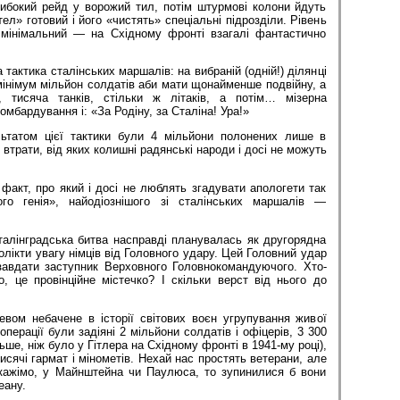
ибокий рейд у ворожий тил, потім штурмові колони йдуть
тел» готовий і його «чистять» спеціальні підрозділи. Рівень
 мінімальний — на Східному фронті взагалі фантастично
тактика сталінських маршалів: на вибраній (одній!) ділянці
інімум мільйон солдатів аби мати щонайменше подвійну, а
, тисяча танків, стільки ж літаків, а потім… мізерна
бомбардування і: «За Родіну, за Сталіна! Ура!»
ьтатом цієї тактики бу­ли 4 мільйони полонених лише в
 втрати, від яких колишні радянські народи і досі не можуть
факт, про який і досі не люблять згадувати апологети так
ого генія», найодіознішого зі сталінських маршалів —
алінградська битва насправді планувалась як другорядна
олікти увагу німців від Головного удару. Цей Головний удар
авдати заступник Верховного Головнокомандуючого. Хто-
, це провінційне містечко? І скільки верст від нього до
вом небачене в історії світових воєн угрупування живої
 операції були задіяні 2 мільйони солдатів і офіцерів, 3 300
льше, ніж було у Гітлера на Східному фронті в 1941-му році),
тисячі гармат і мінометів. Нехай нас простять ветерани, але
скажімо, у Майнштейна чи Паулюса, то зупинилися б вони
еану.