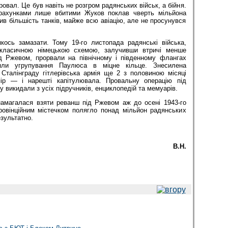
провал. Це був навіть не розгром радянських військ, а бійня.
рахунками лише вбитими Жуков поклав чверть мільйона
тив більшість танків, майже всю авіацію, але не просунувся
ось замазати. Тому 19-го листопада радянські війська,
 класичною німецькою схемою, залучивши втричі менше
ід Ржевом, прорвали на північному і південному флангах
яли угрупування Паулюса в міцне кільце. Знесилена
Сталінграду гітлерівська армія ще 2 з половиною місяці
ір — і нарешті капітулювала. Провальну операцію під
 викидали з усіх підручників, енциклопедій та мемуарів.
намагалася взяти реванш під Ржевом аж до осені 1943-го
ровінційним містечком полягло понад міль­йон радянських
езультатно.
В.Н.