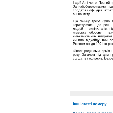
І що? А ні-чо-го! Повний 
За найобережнішими під
солдатів і офіцерів, втра
ані на метр.
Цю ганьбу треба було як
користуючись, до речі,
людей і техніки, аніж п
німецьку оборону і вз
кількамісячним штурмом 
чинила відчайдушний оп
Ржевом аж до 1991-го року
Фінал: радянська армія 
року. Загалом під цим п
солдатів і офіцерів. Безр
Інші статті номеру