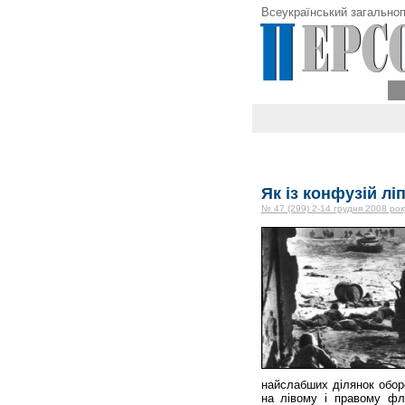
Всеукраїнський загальноп
Як із конфузій ліп
№ 47 (299) 2-14 грудня 2008 рок
найслабших ділянок оборо
на лівому і правому фла