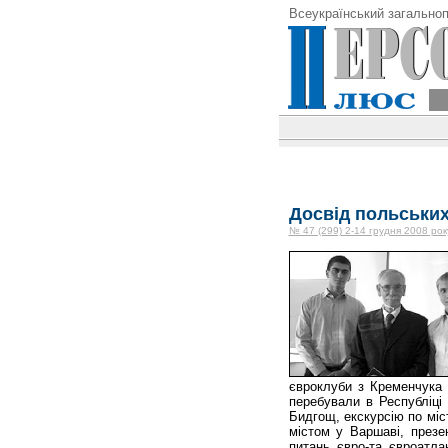
Всеукраїнський загальноп
Досвід польськи
№ 47 (299) 2-14 грудня 2008 рок
євроклуби з Кременчука з
перебували в Республіці 
Бидгощ, екскурсію по міс
містом у Варшаві, презе
питань євро-та євроатла