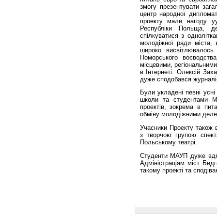
змогу презентувати зага
центр народної дипломаті
проекту мали нагоду уу
Республіки Польща, д
спілкуватися з однолітк
молодіжної ради міста, 
широко висвітлювалось 
Поморського воєводства
місцевими, регіональними
в Інтернеті. Олексій Зах
дуже сподобався журналі
Були укладені певні усн
школи та студентами МА
проектів, зокрема в пита
обміну молодіжними делег
Учасники Проекту також в
з творчою групою спект
Польському театрі.
Студенти МАУП дуже вдяч
Адміністраціям міст Бид
такому проекті та сподів