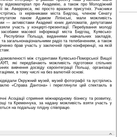
лу відеоматеріал про Академію, а також про Молодіжний
ї ім. Аверроеса, які просто вразили присутніх. Учасники
стрітись із керівниками міста Бидгощ, членом Сенату
епутатом паном Адамом Ліпінські, мали можливість
ами — активістами Академії юних дипломатів, депутатами
взяли участь у концерті-презентації. Перебування молоді
засобами масової інформації міста Бидгощ, Куявсько-
, Республіки Польща, виданнями навчальних закладів,
 та загальнонаціональними радіо та телебаченням, а також
арченко брав участь у заключній прес-конференції, на якій
стам.
і домовленості між студентами Куявсько-Поморської Вищої
УП, які передбачають можливість підготовки спільних
ннях вивчення досвіду євроінтеграції Польщі, організації
аціями, в тому числі на без валютній основі.
ідвідали Окружний музей, музей фотографії та зустрілись
аклю «Справа Дантона» і переглянули цей спектакль в
ні Асоціації сприяння міжнародному бізнесу та розвитку,
гощі та Кременчука, за надану можливість взяти участь у
аються на подальшу плідну співпрацю.