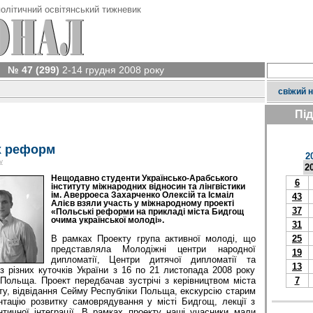
олітичний освітянський тижневик
№ 47 (299)
2-14 грудня 2008 року
свіжий 
Пі
х реформ
2
у
2
Нещодавно студенти Українсько-Арабського
6
інституту міжнародних відносин та лінгвістики
ім. Аверроеса Захарченко Олексій та Ісмаіл
43
Алієв взяли участь у міжнародному проекті
37
«Польські реформи на прикладі міста Бидгощ
очима української молоді».
31
В рамках Проекту група активної молоді, що
25
представляла Молодіжні центри народної
19
дипломатії, Центри дитячої дипломатії та
13
 різних куточків України з 16 по 21 листопада 2008 року
Польща. Проект передбачав зустрічі з керівництвом міста
7
ту, відвідання Сейму Республіки Польща, екскурсію старим
нтацію розвитку самоврядування у місті Бидгощ, лекції з
нтичної інтеграції. В рамках проекту наші учасники мали