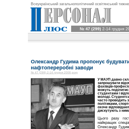
Всеукраїнський загальнополітичний освітянський тижне
№ 47 (299)
2-14 грудня 2
Олександр Гудима пропонує будувати 
нафтопереробні заводи
№ 47 (299) 2-14 грудня 2008 року
У МАУП давно скл
запрошувати відо
фахівців-професіон
можуть поділитися
студентами і відп
молоді. Студентс
часто проводить з
політиками, спорт
охоче відповідают
дискутують з ним
Цього разу гос
найкращих спеціа
Олександр Гудим