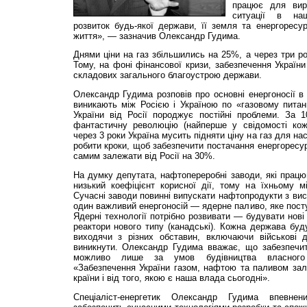
працює для вирі
ситуації в наш
розвиток будь-якої держави, її земля та енергоре
життя», — зазначив Олександр Гудима.
Днями ціни на газ збільшились на 25%, а через три ро
Тому, на фоні фінансової кризи, забезпечення України
складових загального благоустрою держави.
Олександр Гудима розповів про основні енергоносії в 
виникають між Росією і Україною по «газовому питан
України від Росії породжує постійні проблеми. За 1
фантастичну революцію (найперше у свідомості кож
через 3 роки Україна мусить підняти ціну на газ для н
робити кроки, щоб забезпечити постачання енергоресур
самим залежати від Росії на 30%.
На думку депутата, нафтопереробні заводи, які працю
низький коефіцієнт корисної дії, тому на їхньому мі
Сучасні заводи повинні випускати нафтопродукти з ви
один важливий енергоносій — ядерне паливо, яке посту
Ядерні технології потрібно розвивати — будувати нові
реактори нового типу (канадські). Кожна держава бу
виходячи з різних обставин, включаючи військові д
виникнути. Олександр Гудима вважає, що забезпечит
можливо лише за умов будівництва власного 
«Забезпечення України газом, нафтою та паливом зал
країни і від того, якою є наша влада сьогодні».
Спеціаліст-енергетик Олександр Гудима впевне