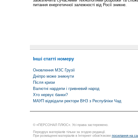
забезпечить сучасними технологіями розробки та спожи
питання енергетичної залежності від Росії зникне.
Інші статті номеру
Оновлення МЗС Грузії
Дніпро може зникнути
Після кризи
Валютні нардепи і гривневий народ
Хто нервує банки?
МАУП відвідали ректори ВНЗ з Республіки Чад
© «ПЕРСОНАЛ ПЛЮС». Усі права застережено.
Передрук матеріалів тільки за згодою редакції.
При розміщенні матеріалів в Інтернет обов’язкове
посилання на са