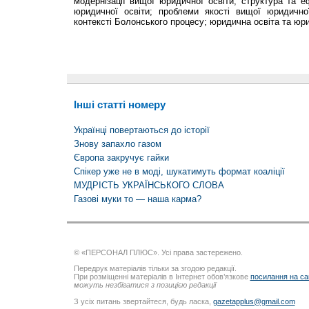
модернізації вищої юридичної освіти; структура та е
юридичної освіти; проблеми якості вищої юридично
контексті Болонського процесу; юридична освіта та юр
Інші статті номеру
Українці повертаються до історії
Знову запахло газом
Європа закручує гайки
Спікер уже не в моді, шукатимуть формат коаліції
МУДРІСТЬ УКРАЇНСЬКОГО СЛОВА
Газові муки то — наша карма?
© «ПЕРСОНАЛ ПЛЮС». Усі права застережено.
Передрук матеріалів тільки за згодою редакції.
При розміщенні матеріалів в Інтернет обов’язкове
посилання на са
можуть незбігатися з позицією редакції
З усіх питань звертайтеся, будь ласка,
gazetapplus@gmail.com