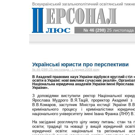
Всеукраїнський загальнополітичний освітянський тижне
№ 46 (298)
25 листопада 
Українські юристи про перспективи
№ 46 (298) 25 листопада - 1 грудня 2008 року
В Академії правових наук України відбувся круглий сті
освіти в Україні: нові виклики сучасних реалій». Органі
Національна юридична академія України імені Ярослава
України».
З доповідями виступили ректор Національної юриди
Ярослава Мудрого В.Я.Тацій, проректор Академії з 
В.В.Комаров, заступник Міністра юстиції України В.
кримінального процесу і криміналістики юридичн
національного університету імені Івана Франка (ЛНУ) В.
На засіданні розглянуто цілу низку питань: стан та
освіти; традиції та новації у вищій юридичній освіт
юридичної освіти: національні та регіональні асп