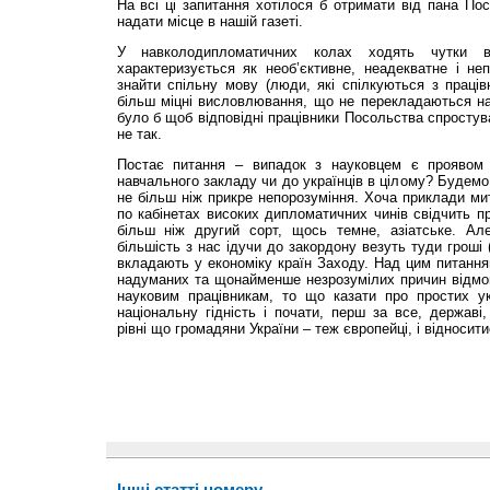
На всі ці запитання хотілося б отримати від пана Пос
надати місце в нашій газеті.
У навколодипломатичних колах ходять чутки в
характеризується як необ’єктивне, неадекватне і не
знайти спільну мову (люди, які спілкуються з праці
більш міцні висловлювання, що не перекладаються на
було б щоб відповідні працівники Посольства спростув
не так.
Постає питання – випадок з науковцем є проявом
навчального закладу чи до українців в цілому? Будемо
не більш ніж прикре непорозуміння. Хоча приклади ми
по кабінетах високих дипломатичних чинів свідчить п
більш ніж другий сорт, щось темне, азіатське. А
більшість з нас ідучи до закордону везуть туди гроші 
вкладають у економіку країн Заходу. Над цим питанн
надуманих та щонайменше незрозумілих причин відмов
науковим працівникам, то що казати про простих у
національну гідність і почати, перш за все, державі
рівні що громадяни України – теж європейці, і відносити
Інші статті номеру