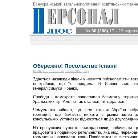
Всеукраїнський загальнополітичний освітянський тижне
№ 36 (288)
17 - 23 верес
Обережно! Посольство Іспанії
№ 36 (288) 17 - 23 вересня 2008 року
Здається назавжди пішли у небуття пріснопам’ятні тота
із країною, що їх породила. В Європі зник ост
генералісимуса Франко.
Свобода і демократія заполонила безмежну територ
Уральських гір. Але не так сталося, як гадалося.
Чомусь так вийшло, що після того як Україна набул
громадян, що бажають виїхати з різних цілей з
консульських установах відносяться як до другорядних
На пропускних пунктах прикордонники, побачивши тр
працювати з подвійною ретельністю, яка іноді переходи
громадяни, наприклад, країн Прибалтики не зустрічаю