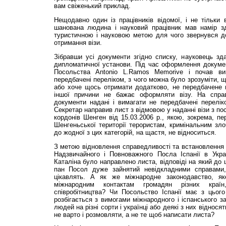
вам свіженький приклад.
Нещодавно один із працівників відомої, і не тільки в
шанована людина і науковий працівник мав намір зді
туристичною і науковою метою для чого звернувся до
отримання візи.
Зібравши усі документи згідно списку, науковець зда
дипломатичної установи. Під час оформлення докуме
Посольства Antonio L.Ramos Memorive і почав ви
передбачені переліком, з чого можна було зрозуміти, 
або хоче щось отримати додатково, не передбачене п
іншої причини не бажає оформляти візу. На спра
документи надані і вимагати не передбачені перелік
Секретар направив лист з відмовою у наданні візи з п
кордонів Шенген від 15.03.2006 р., якою, зокрема, пе
Шенгеньської території терористам, кримінальним зл
до жодної з цих категорій, на щастя, не відноситься.
З метою відновлення справедливості та встановлення 
Надзвичайного і Повноважного Посла Іспанії в Укра
Каталіна було направлено листа, відповіді на який до 
пан Посол дуже зайнятий невідкладними справами, 
цікавлять. А як же міжнародне законодавство, як
міжнародним контактам громадян різних країн,
співробітництва? Чи Посольство Іспанії має з цьог
розбігається з вимогами міжнародного і іспанського з
людей на різні сорти і українці або деякі з них віднося
не варто і розмовляти, а не те щоб написати листа?