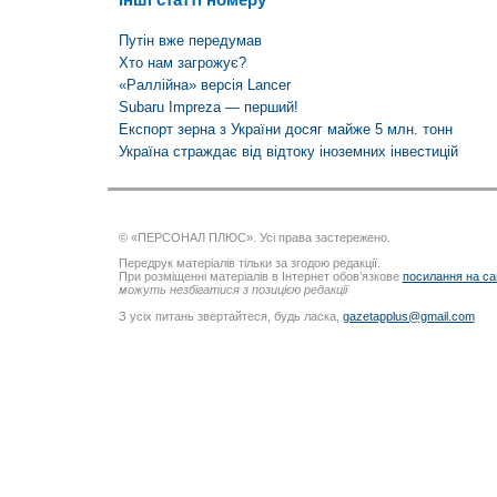
Путін вже передумав
Хто нам загрожує?
«Раллійна» версія Lancer
Subaru Impreza — перший!
Експорт зерна з України досяг майже 5 млн. тонн
Україна страждає від відтоку іноземних інвестицій
© «ПЕРСОНАЛ ПЛЮС». Усі права застережено.
Передрук матеріалів тільки за згодою редакції.
При розміщенні матеріалів в Інтернет обов’язкове
посилання на са
можуть незбігатися з позицією редакції
З усіх питань звертайтеся, будь ласка,
gazetapplus@gmail.com