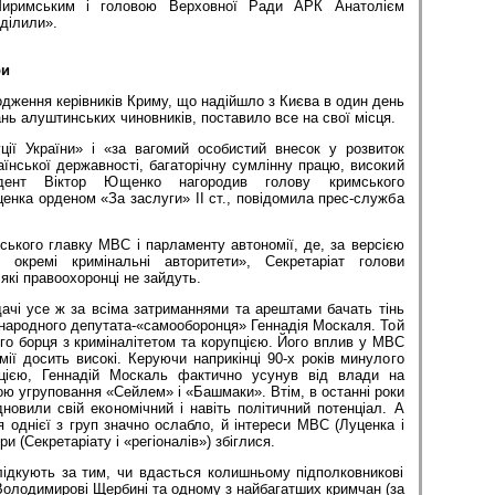
Миримським і головою Верховної Ради АРК Анатолієм
оділили».
ри
одження керівників Криму, що надійшло з Києва в один день
нь алуштинських чиновників, поставило все на свої місця.
ції України» і «за вагомий особистий внесок у розвиток
аїнської державності, багаторічну сумлінну працю, високий
идент Віктор Ющенко нагородив голову кримського
енка орденом «За заслуги» II ст., повідомила прес-служба
ського главку МВС і парламенту автономії, де, за версією
ть окремі кримінальні авторитети», Секретаріат голови
які правоохоронці не зайдуть.
дачі усе ж за всіма затриманнями та арештами бачать тінь
народного депутата-«самооборонця» Геннадія Москаля. Той
го борця з криміналітетом та корупцією. Його вплив у МВС
мії досить високі. Керуючи наприкінці 90-х років минулого
іцією, Геннадій Москаль фактично усунув від влади на
бою угруповання «Сейлем» і «Башмаки». Втім, в останні роки
дновили свій економічний і навіть політичний потенціал. А
я однієї з груп значно ослабло, й інтереси МВС (Луценка і
и (Секретаріату і «регіоналів») збіглися.
ідкують за тим, чи вдасться колишньому підполковникові
олодимирові Щербині та одному з найбагатших кримчан (за