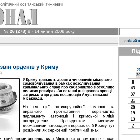
олітичний освітянський тижневик
№ 26 (278)
8 - 14 липня 2008 року
свіжий 
Пі
звін орденів у Криму
2
ку
2
У Криму тривають арешти чиновників місцевого
6
самоврядування в рамках розслідування
кримінальних справ про хабарництво в особливо
43
великих розмірах. За останні дні правоохоронці
37
затримали ще двох посадовців Алуштинської
міськради.
31
На тлі цієї антикорупційної кампанії та
25
виразного протистояння керівництва
19
парламенту автономії і кримської міліції
13
нагородження Президентом високими
державними нагородами перших осіб Криму тут
7
розцінили як серйозний політичний знак.
, який днями оприлюднило Міністерство внутрішніх справ