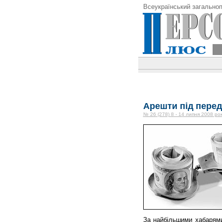
Всеукраїнський загальноп
Арешти під перед
№ 26 (278) 8 - 14 липня 2008 ро
За найбільшими хабарями