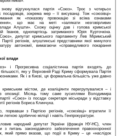
вробітників».
 знову відгукнулася партія «Союз». Троє з чотирьох
 посадовців, зокрема мер – її висуванці. Тож «союзівці»
римання як «показову провокацію зі всіма ознаками
лення», що має на меті «залякати незговірливих
 влади Алушти». Схожу оцінку дав і голова кримської
ій Іванов, однопартієць затриманого Юрія Курточкіна.
«Союз», депутат кримського парламенту Лев Міримський
Партії регіонів, алуштинські представники якої минулого
ратуру автономії, вимагаючи «справедливого покарання
кої влади
юз» і Прогресивна соціалістична партія входять до
 більшості, яку у Верховній Раді Криму сформувала Партія
союзниками. Як і в Києві, ця формальна більшість уже давно
кримським містом, де коаліціянти перегрупувалися – і
 в опозиції. Місяць тому саме зусиллями Володимира
партії «Союз» із посади секретаря міськради у відставку
ії регіонів Бориса Клинчука.
, порвавши з Партією регіонів, «союзівці» втратили її
ли легкою здобиччю міліції і навіть Генпрокуратури.
овив народний депутат України (фракція НУ-НС), член
и з питань законодавчого забезпечення правоохоронної
к, який прямо вказав, що події в Криму – це «наслідок