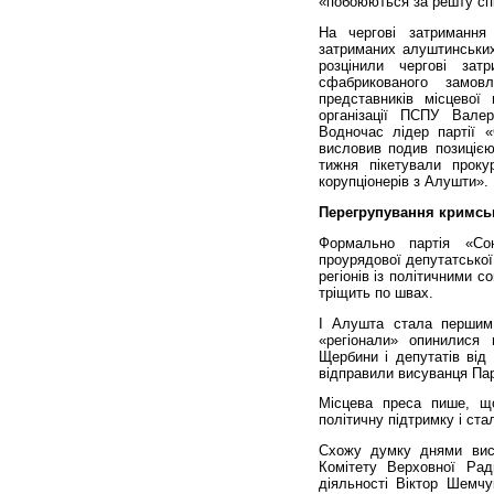
«побоюються за решту спі
На чергові затримання
затриманих алуштинських
розцінили чергові зат
сфабрикованого замов
представників місцевої
організації ПСПУ Валер
Водночас лідер партії 
висловив подив позицією 
тижня пікетували проку
корупціонерів з Алушти».
Перегрупування кримсь
Формально партія «Со
проурядової депутатської
регіонів із політичними 
тріщить по швах.
І Алушта стала першим 
«регіонали» опинилися
Щербини і депутатів від 
відправили висуванця Парт
Місцева преса пише, що
політичну підтримку і ста
Схожу думку днями висл
Комітету Верховної Рад
діяльності Віктор Шемчу