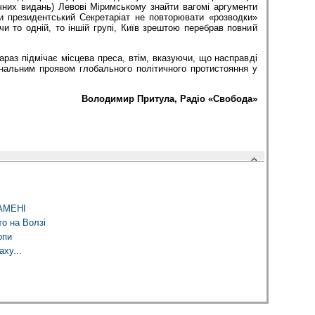
чних видань) Левові Міримському знайти вагомі аргументи
и президентський Секретаріат не повторювати «розводки»
ючи то одній, то іншій групі, Київ зрештою перебрав повний
араз підмічає місцева преса, втім, вказуючи, що насправді
нальним проявом глобального політичного протистояння у
Володимир Притула, Радіо «Свобода»
АМЕНІ
то на Волзі
опи
ху...