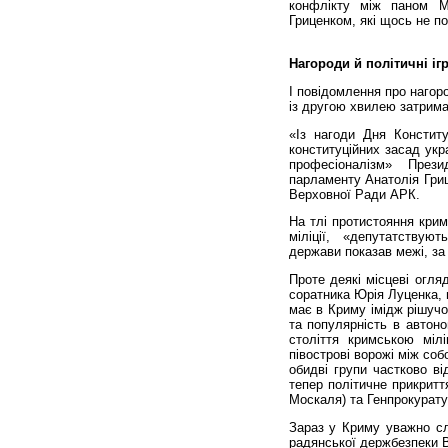
конфлікту між паном 
Гриценком, які щось не п
Нагороди й полі­тичні іг
І повідомлення про нагор
із другою хвилею затрима
«Із нагоди Дня Конститу
конституційних засад укр
професіоналізм» През
парламенту Анатолія Гриц
Верховної Ради АРК.
На тлі протистояння крим
міліції, «депутатствую
держави показав межі, за 
Проте деякі місцеві огля
соратника Юрія Луценка, 
має в Криму імідж рішучо
та популярність в автоно
століття кримською міл
півострові ворожі між со
обидві групи частково ві
тепер політичне прикритт
Москаля) та Генпрокуратур
Зараз у Криму уважно сл
радянської держбезпеки В