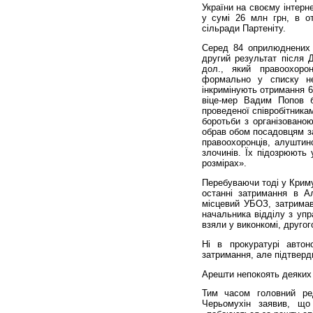
України на своєму інтерн
у сумі 26 млн грн, в о
сільради Партеніту.
Серед 84 оприлюднених 
другий результат після Д
дол., який правоохоро
формально у списку не
інкримінують отримання 6
віце-мер Вадим Попов б
проведеної співробітника
боротьби з організовано
обрав обом посадовцям за
правоохоронців, алуштинс
злочинів. Їх підозрюють
розмірах».
Перебуваючи тоді у Криму
останні затримання в Ал
місцевий УБОЗ, затрима
начальника відділу з уп
взяли у виконкомі, другог
Ні в прокуратурі автоно
затримання, але підтверд
Арешти непокоять деяких 
Тим часом головний ре
Черьомухін заявив, що 