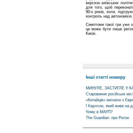
версією київських політи
для того, щоб переконат
90-х років, коли, підігру
контроль над автономією.
Симптоми такої гри уже з
це може бути лише регіо
Києві.
Інші статті номеру
МИНУЛЕ, ЗАСТИГЛЕ У К
Старовинне російське міс
«Китайців» вигнали з Євр
І Карлсон, який живе на да
Чому в МАУП?
The Guardian: про Росію