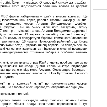
ет-сайті, Крим – у лідерах. Очолює цей список дача хабаря
тримані якого підозрюється селищний голова та депутат
МВС фактів хабарництва – дев’ять власне кримські. Це
ніпропетровщини серед регіонів України. Хабар у 20 тис.
нці закидають мерові Алушти Володимирові Щербині,
 фігурує. Там на 52-му місці його заступник, якому
7 тис. грн. І міський голова Алушти Володимир Щербина, і
ули затримані 13 червня в перебігу спільної операції,
ми Генеральної прокуратури України і кримського Управління
ю злочинністю. 16 червня Печерський районний суд Києва
побіжний захід – утримання під вартою. За повідомленням
ькі чиновники затримані за підозрою в скоєнні посадових
 у «неодноразовому отриманні хабарів в особливо великих
, міністр внутрішніх справ Юрій Луценко пообіцяв, що це не
уштинській міськраді. Днями слова міністра підтвердив
вши ще одного віце-мера Алушти, Олександра Бородая, і
равління комунальною власністю Юрія Курточкіна. Першого
о – вдома.
мії, ні в кримській міліції не прокоментували чергові
или, що стосовно обох «проводять оперативно-слідчі дії».
кримських політиків
дактор газети міськради «Алуштинський вісник» Роман
органи міської влади «практично паралізовані» і тут