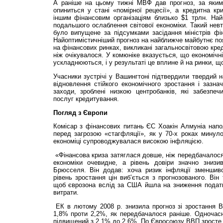
А раніше на цьому тижні МВФ дав прогноз, за яким
опиниться у стані «помірної рецесії», а кредитна к
іншим фінансовим організаціям близько $1 трлн. На
подальшого ослаблення світової економіки. Такий невт
було випущене за підсумками засідання міністрів фін
Найоптимістичніший прогноз на найближче майбутнє по
на фінансових ринках, викликані загальносвітовою кре
ніж очікувалося. У комюніке вказується, що економічн
ускладнюються, і у результаті це вплине й на ринки, щ
Учасники зустрічі у Вашингтоні підтвердили твердий н
відновлення стійкого економічного зростання і зазн
заходи, зроблені низкою центробанків, які забезпе
послуг кредитування.
Погляд з Європи
Комісар з фінансових питань ЄС Хоакін Алмуніа напо
перед загрозою «стагфляції», як у 70-х роках минулог
економіці супроводжувалася високою інфляцією.
«Фінансова криза затяглася довше, ніж передбачалося
економіки очевидне, а рівень довіри значно знизи
Брюсселя. Він додав: хоча ризик інфляції зменшив
рівень зростання цін виб’ється з прогнозованого. Він
щоб єврозона вслід за США йшла на зниження податк
витрати.
ЕК в лютому 2008 р. знизила прогноз зі зростання В
1,8% проти 2,2%, як передбачалося раніше. Одночасн
підвищений з 2,1% до 2,6%. По Євросоюзу ВВП зросте в