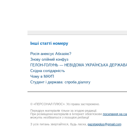
Інші статті номеру
Росія анексує Абхазію?
Знову олійний конфуз
ГЕЛОН-ГОЛУНЬ — НЕВІДОМА УКРАЇНСЬКА ДЕРЖАВ
Східна солідарність
Чому в МАУП
Студент і держава: спроба діалогу
© «ПЕРСОНАЛ ПЛЮС». Усі права застережено.
Передрук матеріалів тільки за згодою редакції.
При розміщенні матеріалів в Інтернет обов’язкове
посилання на са
можуть незбігатися з позицією редакції
З усіх питань звертайтеся, будь ласка,
gazetapplus@gmail.com