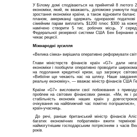
У Білому домі сподіваються на прийнятий 8 лютого 
економіки, який, як вважають, допоможе уникнути по
зростання економіки країни, а також відновити баланс
планом, американці одержать одноразові податкові 
сімейним парам виплатить $1200 плюс $300 за кожну 
намічено створити 5 тис. робочих місць. У серед
Федеральної резервної системи США Бен Бернанке з
чекає рецесії.
Міжнародні зусилля
«Велика сімка» вирішила оперативно реформувати світ
Глави міністерств фінансів країн «G7» дали негат
економіки і пообіцяли оперативно проводити широком
на подолання кредитної кризи, що загрожує світов
«Вибоїни ще чекають нас на шляху. Наше завдання 
реальну економіку», — вважає міністр фінансів США Ге
Країни «G7» висловили свої побоювання з привод
проблем на світових фінансових ринках. «Ми, як і ран
стабільність економік наших країн у довгостроков
очікування на найближчий час помітно погіршилися»,
країн-учасниць.
До речі, раніше британський міністр фінансів Аліс
багатих економічних побратимів» вжити термінов
наймогутнішим господарським потрясінням з часів Вел
років.