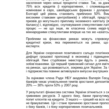
населення через низькі процентні ставки. Так, за да
75% всіх кредитів (і корпоративних, і споживацьких
номіновані в євро, швейцарських франках і доларах
Болгарії цей рівень становить приблизно 50%. Вищ
високими ставками центробанків) з облігацій, предс
призвів до могутнього припливу іноземного капіталу (
балансу) і, відповідно, скуповування спекулянтами латі
процес — не що інше, як класична схема керрі-т
міжнародними спекулянтами вперше на тих же «азіатськ
Проблеми на фінансових ринках можуть спровоку
кредитної кризи, яка перекинеться на ринки, що
експерти.
Для України скорочення позитивного сальдо платіжно
дефіцит грошової пропозиції в економіці і підвищен
облігацій. Нині стурбовані інвестори йдуть з ринкі
зобов’язаннями. Це перший тривожний сигнал для еміте
на ринках, що розвиваються, зокрема для України. За т
і підприємства повинні активізувати випуски внутрішніх 
За оцінками члена Ради НБУ академіка Валерія Геєца
банкірів чекає уповільнення темпів зростання депозиті
20% — 30% проти 53% у 2007 році.
У результаті фінансова система України зіткнеться з с
гривневих ресурсів. З одного боку, банки прагнутим
попит клієнтів на кредити. З іншого — грошей на всіх 
не бракуватиме. Це і стане причиною зростання пропози
з боку банків, і з боку корпоративних позичальників.