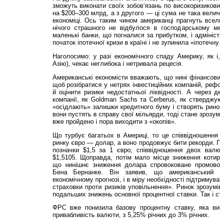
зможуть виконати своїх зобов’язань по високоризикови
на $200–300 млрд, а з другого — ці сума не така велич
економіці. Ось таким чином американці прагнуть всел
нічого страшного не відбулося в господарському ме
маленькі банки, що погналися за прибутком, і адмініс
початок іпотечної кризи в країні і не зупинила «іпотечну
Наголосимо: у разі економічного спаду Америку, як 
Азію), чекає неглибока і нетривала рецесія.
Американські економісти вважають, що нині фінансов
щоб розібратися у нетрях інвестиційних компаній, реф
й оцінити ризики недостатньої ліквідності. А через де
компанії, як Goldman Sachs та Cerberus, як стверджую
«осідлають» залишки кредитного буму і створять ринок
вони пустять в справу свої мільярди, тоді стане зрозу
вже пройдено і пора виходити з «окопів».
Що турбує багатьох в Америці, то це співвідношенн
ринку євро — долар, а воно продовжує бити рекорди. П
позначки $1,5 за 1 євро, співвідношення двох вал
$1,5105. Щоправда, потім мало місце зниження котир
що нинішнє зниження долара спровоковане промов
Бена Бернанке. Він заявив, що американський 
економічному прогнозі, і в міру необхідності підтриму
страховки проти ризиків уповільнення». Ринок зрозумі
подальших знижень основної процентної ставки. Так і с
ФРС вже понизила базову процентну ставку, яка виз
привабливість валюти, з 5,25% річних до 3% річних.