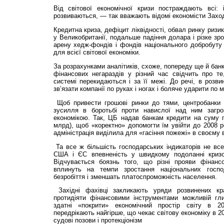
Від світової економічної кризи постраждають всі: і
розвиваються, — так вважають відомі економісти Захо
Кредитна криза, дефіцит ліквідності, обвал ринку ризи
у Великобританії, подальше падіння долара і різке зро
арену хедж-фондів і фондів національного добробуту
для всієї світової економіки.
За розрахунками аналітиків, схоже, попереду ще й банк
фінансових негараздів у різний час свідчить про те
системі перекидаються і за її межі. До речі, в розви
зв’язати компанії по руках і ногах і боляче ударити по
Щоб привести грошові ринки до тями, центробанки 
зусилля в боротьбі проти навислої над ним загр
економікою. Так, ЦБ надав банкам кредити на суму 
млрд), щоб «коректно» допомогти їм увійти до 2008 
адміністрація виділила для «гасіння пожежі» в своєму
Та все ж більшість господарських індикаторів не вс
США і ЄС впевненість у швидкому подоланні кризов
Відчувається боязнь того, що різні прояви фінансо
вплинуть на темпи зростання національних госпо
безробіття і зменшать платоспроможність населення.
Західні фахівці закликають уряди розвинених кр
протидіяти фінансовими інструментами можливій глибо
здатні «покрити» економічний простір світу в 
передрікають найгірше, що чекає світову економіку в 20
судові позови і протекціонізм