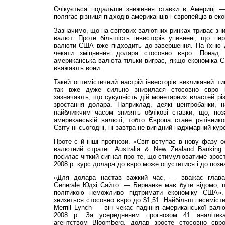
Очікується подальше зниження ставки в Америці —
полягає різниця підходів американців і європейців в еко
Зазначимо, що на світових валютних ринках триває з
валют. Проте більшість інвесторів упевнені, що пер
валюти США вже підходить до завершення. На їхню д
чекати зміцнення долара стосовно євро. Понад 
американська валюта тільки виграє, якщо економіка С
вважають вони.
Такий оптимістичний настрій інвесторів викликаний 
так вже дуже сильно знизилася стосовно євро і
зазначають, що сукупність дій монетарних властей рі
зростання долара. Наприклад, деякі центробанки, 
найближчим часом знизять облікові ставки, що, поз
американській валюті, тобто Європа стане рятівник
Світу ні сьогодні, ні завтра не вигідний надхмарний кур
Проте є й інші прогнози. «Світ вступає в нову фазу
валютний стратег Australia & New Zealand Bankin
посилає чіткий сигнал про те, що стимулюватиме зрост
2008 р. курс долара до євро може опуститися і до позн
«Для долара настав важкий час, — вважає глава 
Generale Юдзі Сайто. — Бернанке має бути відомо, 
політикою неможливо підтримати економіку США».
знизиться стосовно євро до $1,51. Найбільш песиміст
Merrill Lynch — він чекає падіння американської валю
2008 р. За усередненим прогнозом 41 аналітика
агентством Bloomberg, долар зросте стосовно євр