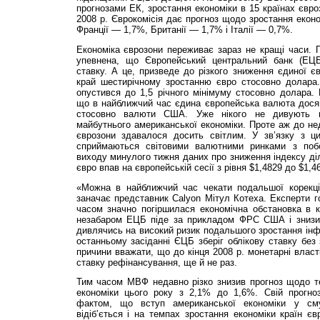
прогнозами ЕК, зростання економіки в 15 країнах євро
2008 р. Єврокомісія дає прогноз щодо зростання еконо
Франції — 1,7%, Британії — 1,7% і Італії — 0,7%.
Економіка єврозони переживає зараз не кращі часи. П
упевнена, що Європейський центральний банк (ЕЦБ)
ставку. А це, призведе до різкого зниження єдиної є
край шестирічному зростанню євро стосовно долара. 
опустився до 1,5 річного мінімуму стосовно долара. Б
що в найближчий час єдина європейська валюта досяг
стосовно валюти США. Уже нікого не дивують п
майбутнього американської економіки. Проте аж до не
єврозони здавалося досить світлим. У зв’язку з ци
сприймаються світовими валютними ринками з поб
виходу минулого тижня даних про зниження індексу діл
євро впав на європейській сесії з рівня $1,4829 до $1,46
«Можна в найближчий час чекати подальшої корекці
заначає представник Calyon Мітул Котеха. Експерти го
часом значно погіршилася економічна обстановка в к
незабаром ЕЦБ піде за прикладом ФРС США і знизить
дивлячись на високий ризик подальшого зростання інфл
останньому засіданні ЄЦБ зберіг облікову ставку без 
причини вважати, що до кінця 2008 р. монетарні власт
ставку рефінансування, ще й не раз.
Тим часом МВФ недавно різко знизив прогноз щодо те
економіки цього року з 2,1% до 1,6%. Свій прогно
фактом, що вступ американської економіки у сму
відіб’ється і на темпах зростання економіки країн єв