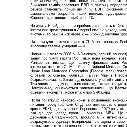
і житловим будівництвом інших великих економік, 
Зниження темпів зростання ВВП в Америці впродовж 
рецесії становить приблизно 4 % ВВП. Зниження по
американської рецесії в інших великих індустріальн
Євросоюзу, становить приблизно 2%.
На думку Е.Гайдара, коли проблеми зачіпають стійкість
іпотечного кредитування в Америці сильно ускладнила 
системи, то раніше ніж через 2 — 3 роки динамічне зро
Чи вплинула іпотечна криза в США на економіку Росі
високопоставлені урядовці — ні.
Наприкінці лютого 2008 р. А.Улюкаєв, перший зампре
заяву про прямі втрати Росії, яких вона зазнала через
Раніше він визнав, що частину фінансів Банк Росі
іпотечних агентств США — Federal National Mortgage Corp
Home Loan Mortgage Corporation (Freddie Mac), потерп
словами Улюкаєва, облігації Fannie Mae і Fredd
безризиковими. «Збитків від вкладень у ці облігації у
Тим часом він відмовляється сказати, яка частка цих ц
Центробанку, обмежується запевненнями, що йдеться
оцінками експертів, може йтися про $ 40 млрд.
Після початку фінансової кризи в розвинених економ
питання перед країнами СНД про можливість створен
зразок ЕКЮ, що існувала в Євросоюзі з 1979 року до 
яка діє досі серед країн — учасниць МВФ. Це с
державами Співдружності, зробило б їх інтенсивні
розрахункова одиниця (наприклад, складена з євро, 
цілком може стати резервною валютою на території