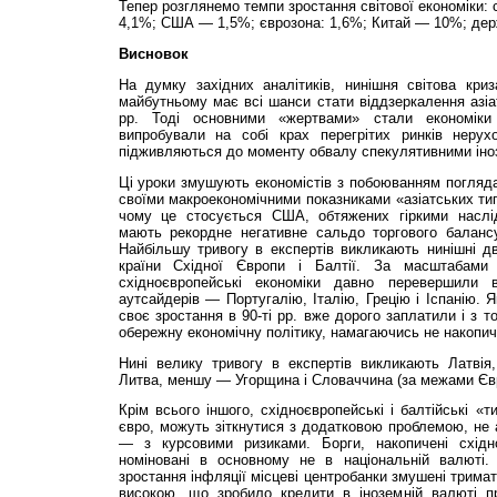
Тепер розглянемо темпи зростання світової економіки: 
4,1%; США — 1,5%; єврозона: 1,6%; Китай — 10%; де
Висновок
На думку західних аналітиків, нинішня світова криз
майбутньому має всі шанси стати віддзеркалення азі
рр. Тоді основними «жертвами» стали економіки 
випробували на собі крах перегрітих ринків нерухо
підживляються до моменту обвалу спекулятивними іно
Ці уроки змушують економістів з побоюванням погляда
своїми макроекономічними показниками «азіатських тигр
чому це стосується США, обтяжених гіркими наслід
мають рекордне негативне сальдо торгового балансу
Найбільшу тривогу в експертів викликають нинішні дв
країни Східної Європи і Балтії. За масштабами 
східноєвропейські економіки давно перевершили в
аутсайдерів — Португалію, Італію, Грецію і Іспанію. Я
своє зростання в 90-ті рр. вже дорого заплатили і з 
обережну економічну політику, намагаючись не накопичу
Нині велику тривогу в експертів викликають Латвія,
Литва, меншу — Угорщина і Словаччина (за межами Єв
Крім всього іншого, східноєвропейські і балтійські «
євро, можуть зіткнутися з додатковою проблемою, не
— з курсовими ризиками. Борги, накопичені східн
номіновані в основному не в національній валюті.
зростання інфляції місцеві центробанки змушені тримат
високою, що зробило кредити в іноземній валюті п