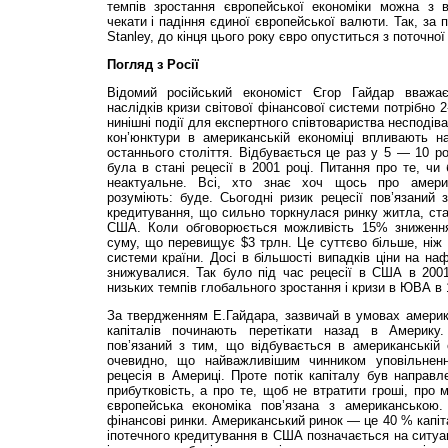
темпів зростання європейської економіки можна з 
чекати і падіння єдиної європейської валюти. Так, за 
Stanley, до кінця цього року євро опуститься з поточної
Погляд з Росії
Відомий російський економіст Єгор Гайдар вважа
наслідків кризи світової фінансової системи потрібно 
нинішні події для експертного співтовариства несподів
кон’юнктури в американській економіці впливають на
останнього століття. Відбувається це раз у 5 — 10 р
була в стані рецесії в 2001 році. Питання про те, чи
неактуальне. Всі, хто знає хоч щось про америк
розуміють: буде. Сьогодні ризик рецесії пов’язаний 
кредитування, що сильно торкнулася ринку житла, ста
США. Коли обговорюється можливість 15% зниження
суму, що перевищує $3 трлн. Це суттєво більше, ніж ка
системи країни. Досі в більшості випадків ціни на на
знижувалися. Так було під час рецесії в США в 2001
низьких темпів глобального зростання і кризи в ЮВА в 
За твердженням Е.Га­йдара, зазвичай в умовах америка
капіталів починають перетікати назад в Америку
пов’язаний з тим, що відбувається в американській 
очевидно, що найважливішим чинником уповільненн
рецесія в Америці. Проте потік капіталу був направ
прибутковість, а про те, щоб не втратити гроші, про м
європейська економіка пов’язана з американською
фінансові ринки. Американський ринок — це 40 % капіта
іпотечного кредитування в США позначається на ситуац