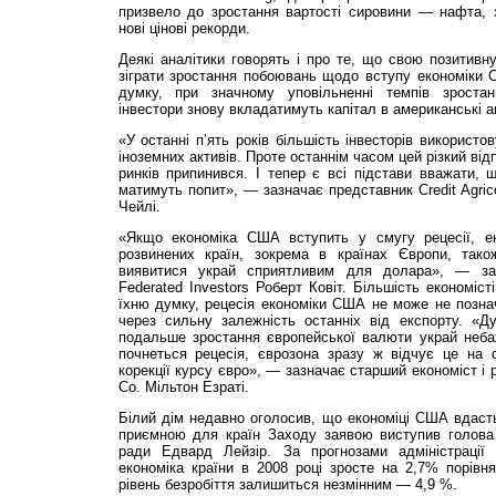
призвело до зростання вартості сировини — нафта, 
нові цінові рекорди.
Деякі аналітики говорять і про те, що свою позитивн
зіграти зростання побоювань щодо вступу економіки 
думку, при значному уповільненні темпів зростан
інвестори знову вкладатимуть капітал в американські а
«У останні п’ять років більшість інвесторів використ
іноземних активів. Проте останнім часом цей різкий ві
ринків припинився. І тепер є всі підстави вважати, 
матимуть попит», — зазначає представник Credit Agric
Чейлі.
«Якщо економіка США вступить у смугу рецесії, ек
розвинених країн, зокрема в країнах Європи, тако
виявитися украй сприятливим для долара», — з
Federated Investors Роберт Ковіт. Більшість економіст
їхню думку, рецесія економіки США не може не позна
через сильну залежність останніх від експорту. «
подальше зростання європейської валюти украй неб
почнеться рецесія, єврозона зразу ж відчує це на с
корекції курсу євро», — зазначає старший економіст і 
Co. Мільтон Езраті.
Білий дім недавно оголосив, що економіці США вдасть
приємною для країн Заходу заявою виступив голова 
ради Едвард Лейзір. За прогнозами адміністраці
економіка країни в 2008 році зросте на 2,7% порівн
рівень безробіття залишиться незмінним — 4,9 %.