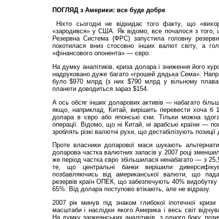
ПОГЛЯД з Америки: все буде добре
Ніхто сьогодні не відкидає того факту, що «вихор
«зародився» у США. Як відомо, все почалося з того,
Резервна Система (ФРС) запустила головну резервну
покотилася вниз стосовно інших валют світу, а го
«фінансового опонента» — євро.
На думку аналітиків, криза долара і зниження його ку
надруковано дуже багато «грошей дядька Сема». Наприкі
було $970 млрд (з них $790 млрд у вільному плаван
планети доводиться зараз $154.
А ось обсяг інших доларових активів — набагато більш
якщо, наприклад, Китай, вирішить перевести хоча б 1/
долара в євро або японські єни. Тільки можна здога
операції. Відомо, що ні Китай, ні арабські країни — 
зроблять різкі валютні рухи, що дестабілізують позиції
Проте власники доларової маси шукають альтернат
доларова частка валютних запасів у 2007 році зменшил
же період частка євро збільшилася ненабагато — з 25,
те, що центральні банки вирішили диверсифіку
позбавляючись від американської валюти, що пад
резервів країн ОПЕК, що забезпечують 40% видобутку н
65%. Від долара поступово втікають, але не відразу.
2007 рік минув під знаком глибокої іпотечної кризи «
масштаби і наслідки якого Америка і весь світ відчув
На думку заокеанських аналітиків, з одного боку, поз