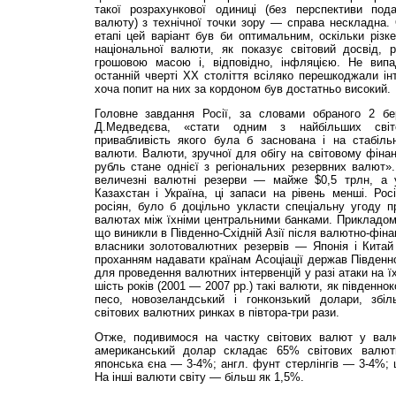
такої розрахункової одиниці (без перспективи по
валюту) з технічної точки зору — справа нескладна.
етапі цей варіант був би оптимальним, оскільки різк
національної валюти, як показує світовий досвід, 
грошовою масою і, відповідно, інфляцією. Не випа
останній чверті XX століття всіляко перешкоджали інт
хоча попит на них за кордоном був достатньо високий.
Головне завдання Росії, за словами обраного 2 бе
Д.Медведєва, «стати одним з найбільших світо
привабливість якого була б заснована і на стабільн
валюти. Валюти, зручної для обігу на світовому фіна
рубль стане однієї з регіональних резервних валют».
величезні валютні резерви — майже $0,5 трлн, а у
Казахстан і Україна, ці запаси на рівень менші. Ро
росіян, було б доцільно укласти спеціальну угоду пр
валютах між їхніми центральними банками. Прикладом
що виникли в Південно-Східній Азії після валютно-фіна
власники золотовалютних резервів — Японія і Кита
проханням надавати країнам Асоціації держав Південно
для проведення валютних інтервенцій у разі атаки на їхн
шість років (2001 — 2007 рр.) такі валюти, як південн
песо, новозеландський і гонконзький долари, збі
світових валютних ринках в півтора-три рази.
Отже, подивимося на частку світових валют у валю
американський долар складає 65% світових валют
японська єна — 3-4%; англ. фунт стерлінгів — 3-4%;
На інші валюти світу — більш як 1,5%.