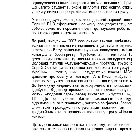
однокурсників пішли працювати під час навчання). При
що багато студентів, окрім дипломів про освіту, отрим
успіхи у вивченні предметів загальноосвітнього циклу.
А тепер підсумуємо: що ж мені дав мій перший вищи
Перший ВНЗ сформував неабияку працездатність, вм
собою, волю до перемоги, потяг до наукової роботи,
нічого складного і неможливого...»
До речі, випуск — 2007 особливий: заклад закінчили
майже півсотні шкільних відмінників (стільки ж отрим
перемог на Всеукраїнських наукових конкурсах і олімп
команда з брейн-рингу. Футболісти — чемпіони Гол
десятків дипломантів (у восьми творчих конкурсах сер
Володарі титулів «Студент-ерудит» протягом трьох р
Сергій Острик став переможцем міського конкурсу).
України» — теж у них. І студентські красуні МА
дипломи про освіту в Технікумі. А в Києві, мабуть,
проекту без участі наших активістів — вони уже знають 
До Технікуму недавно завітали журналісти і попросили 
здобутки. Відповіді вразили всіх, хто слухав випуск
мову», «подолав страх перед вчителем», «зустрів Її»,
ТВ... До речі, досить багато вихованців закладу
відвідування, вже працюють, зокрема за фахом. Запро
фірм після проходження студентами практики там —
традиційним стало працевлаштування у групу «Приват
контори.
Що ж до позанавчального життя закладу, то, окрім числ
вже багато сказано на шпальтах різних видань, вражає