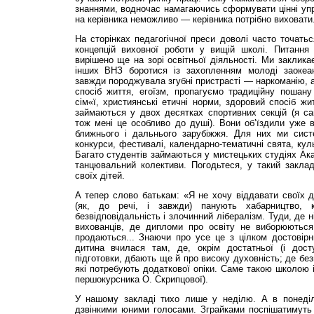
знаннями, водночас намагаючись сформувати цінні упр
на керівника неможливо — керівника потрібно виховати
На сторінках педагогічної преси доволі часто точатьс
концепцій виховної роботи у вищій школі. Питання
вирішено ще на зорі освітньої діяльності. Ми заклика
інших ВНЗ боротися із захопленням молоді заокеа
завжди породжувала згубні пристрасті — наркоманію, а
спосіб життя, егоїзм, пропагуємо традиційну пошану
сім«ї, християнські етичні норми, здоровий спосіб жи
займаються у двох десятках спортивних секцій (я с
тож мені це особливо до душі). Вони об’їздили уже вс
ближнього і дальнього зарубіжжя. Для них ми систе
конкурси, фестивалі, календарно-тематичні свята, кул
Багато студентів займаються у мистецьких студіях Акад
танцювальний колективи. Погодьтеся, у такий заклад
своїх дітей.
А тепер слово батькам: «Я не хочу віддавати своїх ді
(як, до речі, і завжди) панують хабарництво, кл
безвідповідальність і злочинний лібералізм. Туди, де 
вихованців, де дипломи про освіту не виборюються
продаються... Знаючи про усе це з цілком достовір
дитина вчилася там, де, окрім достатньої (і дост
підготовки, дбають ще й про високу духовність; де без
які потребують додаткової опіки. Саме такою школою і
першокурсника О. Скрипцової).
У нашому закладі тихо лише у неділю. А в понеділ
дзвінкими юними голосами. Зграйками поспішатимуть 