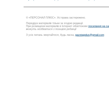
© «ПЕРСОНАЛ ПЛЮС». Усі права застережено.
Передрук матеріалів тільки за згодою редакції.
При розміщенні матеріалів в Інтернет обов’язкове
посилання на са
можуть незбігатися з позицією редакції
З усіх питань звертайтеся, будь ласка,
gazetapplus@gmail.com