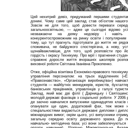
Цей нехитрий девіз, придуманий першими студентам
донині. Чому саме цей заклад став об’єктом нашого
Зовсім не для того, щоб довести переваги серед
загальноосвітньою, — адже це сьогодні відомо усі
незважаючи на деяку недовіру і навіть п
конкурентоспроможним на ринку освіти і популярним
тому, що тут прагнуть підготувати до життя не рядо
споживача, не байдужого спостерігача, а нову, успі
щонайважливіше, для того, щоб розповісти про й
гордість і окрасу Технікуму. Про мрії і прагнення студент
справжнє доросле життя вчорашніх школярів розпов
виховної роботи Світлана Іванівна Прокопенко.
Отже, офіційна візитівка Економіко-правового технікум
управління персоналом: на трьох відділеннях («Ек
«Правознавство», «Організація виробництва») навчає
студентів — майбутніх менеджерів, юристів, бухгалтері
банківських працівників, управлінців у галузі турист
Заклад, який має дві філії ( Дарницьку і Святошинсь
молодій державі фахівців з соціальної роботи. У 2006 
де заочно навчалися випускники одинадцятих класів (
опанувати ще один, додатковий фах, теж може на
спеціальностями видаються державні дипломи і дипло
міжнародних вимог; окрім цього, усі випускники отрим
загальну середню освіту державного зразка. До 
навчально- методична база; усі вони забезпечуються
оплати навчання). Щорічно Міжрегіональна Акаде