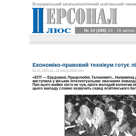
Всеукраїнський загальнополітичний освітянський тижне
№ 14 (266)
10 - 16 квітня
Економіко-правовий технікум готує лі
№ 14 (266) 10 - 16 квітня 2008 року
«ЕПТ — Ерудовані, Працелюбні, Талановиті... Наприкінці 
виступила у міських інтелектуальних змаганнях команда
Про нього майже ніхто не чув, проте молодий колектив в
цього закладу славно зазвучить серед освітянського баг