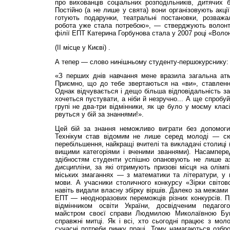
про вихованців соціальних розподільників, дитячих 
Постійно (а не лише у свята) вони організовують акці
готують подарунки, театральні постановки, розваж
робота уже стала потребою», — стверджують волонт
філії ЕПТ Катерина Горбунова стала у 2007 році «Воло
(ІІ місце у Києві) .
А тепер — слово нинішньому студенту-першокурснику:
«З перших днів навчання мене вразила загальна ат
Приємно, що до тебе звертаються на «ви», ставлення
Однак відчувається і дещо більша відповідальність за 
хочеться пустувати, а ніби й незручно... А ще спробу
групі не два-три відмінники, як це було у моєму класі
рвуться у бій за знаннями!».
Цей бій за знання неможливо виграти без допомоги
Технікум став відомим не лише серед молоді — с
перебільшення, найкращі вчителі та викладачі столиці
вищими категоріями і вченими званнями). Насампере
здібностям студенти успішно опановують не лише аз
дисципліни, за які отримують призові місця на олімпі
міських змаганнях — з математики та літератури, у 
мови. А учасники столичного конкурсу «Зірки світов
навіть видали власну збірку віршів. Далеко за межами
ЕПТ — неодноразових переможців різних конкурсів. П
відмінником освіти України, досвідченим педагог
майстром своєї справи Людмилою Миколаївною Бу
справжні митці. Як і всі, хто сьогодні працює з мо
сучасні потреби ринку праці. Тому намагаються озбр