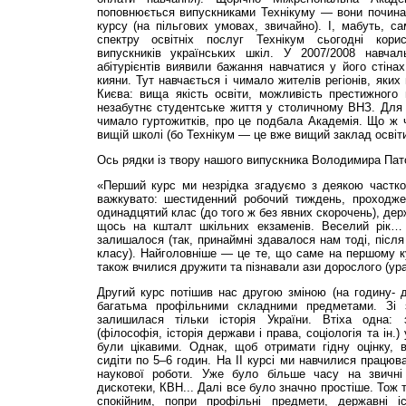
поповнюється випускниками Технікуму — вони починаю
курсу (на пільгових умовах, звичайно). І, мабуть, 
спектру освітніх послуг Технікум сьогодні кори
випускників українських шкіл. У 2007/2008 навчал
абітурієнтів виявили бажання навчатися у його стіна
кияни. Тут навчається і чимало жителів регіонів, яки
Києва: вища якість освіти, можливість престижного 
незабутнє студентське життя у столичному ВНЗ. Для 
чимало гуртожитків, про це подбала Академія. Що ж 
вищій школі (бо Технікум — це вже вищий заклад освіт
Ось рядки із твору нашого випускника Володимира Пат
«Перший курс ми незрідка згадуємо з деякою частко
важкувато: шестиденний робочий тиждень, проходже
одинадцятий клас (до того ж без явних скорочень), де
щось на кшталт шкільних екзаменів. Веселий рік… 
залишалося (так, принаймні здавалося нам тоді, після
класу). Найголовніше — це те, що саме на першому к
також вчилися дружити та пізнавали ази дорослого (ура
Другий курс потішив нас другою зміною (на годину- д
багатьма профільними складними предметами. Зі 
залишилася тільки історія України. Втіха одна: 
(філософія, історія держави і права, соціологія та ін.
були цікавими. Однак, щоб отримати гідну оцінку, в
сидіти по 5–6 годин. На ІІ курсі ми навчилися працюв
наукової роботи. Уже було більше часу на звичні 
дискотеки, КВН... Далі все було значно простіше. Тож 
спокійним, попри профільні предмети, державні і