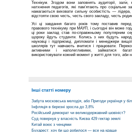
Технікум. Згодом вони заповнять аудиторії, зали,
натхнення педагогів, які пам’ятають про соціальне 
намагаються виховати сильну особистість — лідера, 
відстояти свою честь, честь свого закладу, честь родин
Усі ці завдання багато років тому поставив перед
правового технікуму при МАУП, і сьогодні він може го
ці роки заклад став по-справжньому популярним се
щороку йдуть студенти. Колись з них будуть народні
науковці і підприємці, дипломати і менеджери вищої
школярів тут навчають вчитися і працювати. Перек
активними і наполегливими, займатися багат
використовувати кожний момент у житті для того, аби н
Інші статті номеру
Забута московська мелодія, або Пригоди українця у біл
Інфляція в березні зросла до 3,8%
Російський демократ чи великодержавний шовініст?
Суд повернув у власність Києва 429 гектар землі
Китай воює з ченцями
Бухарест: хоч би що робилося — все на краще